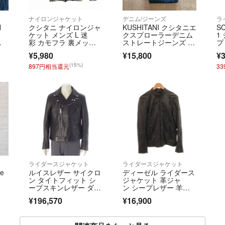
ナイロンジャケット
デニム/ジーンズ
ラ
N
クシタニ ナイロンジャ
KUSHITANI クシタニエ
S
ケット メンズ L 迷
クスプローラーデニム
1
ケ
彩 カモフラ 裏メッシ
ストレートジーンズ W
プ
ュ 薄手 ジップアッ
31
ス
¥5,980
¥15,800
¥3
プ ライダース ウィン
ク
ドブレーカー
(15%)
897円相当還元
3
ライダースジャケット
ライダースジャケット
ke
ルイスレザー サイクロ
ディーゼル ライダース
ン タイトフィット シ
ジャケット 革ジャ
ープスキンレザー ダブ
ン シープレザー 羊
ル ライダースジャケッ
革 L 黒
¥196,570
¥16,900
ト アウター ブラック 4
2【中古】