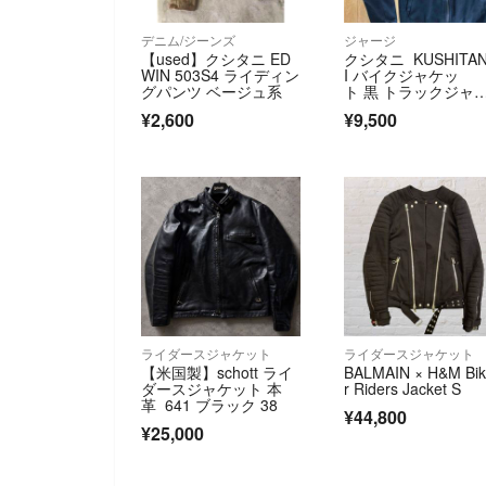
デニム/ジーンズ
ジャージ
【used】クシタニ ED
クシタニ KUSHITA
WIN 503S4 ライディン
I バイクジャケッ
グパンツ ベージュ系
ト 黒 トラックジャ
ット
¥2,600
¥9,500
ライダースジャケット
ライダースジャケット
【米国製】schott ライ
BALMAIN × H&M Bi
ダースジャケット 本
r Riders Jacket S
革 641 ブラック 38
¥44,800
¥25,000