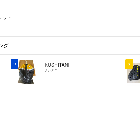
ケット
ング
2
3
KUSHITANI
クシタニ