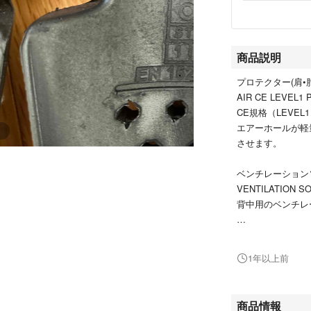
商品説明
プロテクター(肩•肘
AIR CE LEVEL
CE規格（LEVE
エアーホールが軽
させます。
ベンチレーション
VENTILATION SO
背中用のベンチレ
クシタニのコラボ
に如何でしょうか
1年以上前
#クシタニ #プロ
商品情報