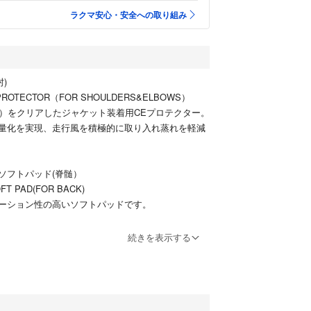
ラクマ安心・安全への取り組み
)
1 PROTECTOR（FOR SHOULDERS&ELBOWS）
L1）をクリアしたジャケット装着用CEプロテクター。
量化を実現、走行風を積極的に取り入れ蒸れを軽減
ソフトパッド(脊髄）
FT PAD(FOR BACK)
ーション性の高いソフトパッドです。
商品に付いていた物です。クシタニ製のジャケット
続きを表示する
？
テクター