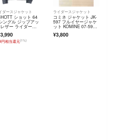
イダースジャケット
ライダースジャケット
CHOTT ショット 64
コミネ ジャケット JK-
 シングル ジップアッ
597 フルイヤージャケ
 レザー ライダー
ット KOMINE 07-59
 ジャケット ブラッ
7 バイク 防寒 透湿防
3,990
¥3,800
水 CE規格パッド付
(1%)
39円相当還元