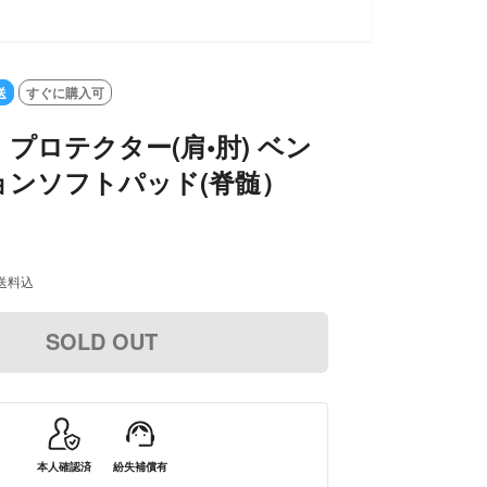
送
すぐに購入可
プロテクター(肩•肘) ベン
ョンソフトパッド(脊髄）
送料込
SOLD OUT
本人確認済
紛失補償有