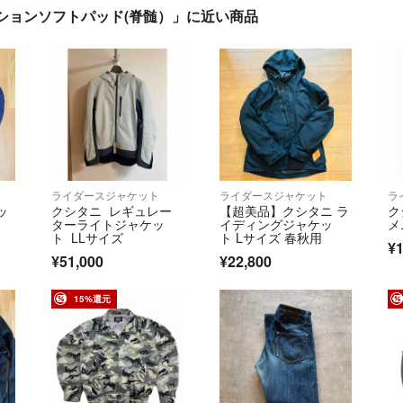
ーションソフトパッド(脊髄）」に近い商品
ライダースジャケット
ライダースジャケット
ラ
ッ
クシタニ レギュレー
【超美品】クシタニ ラ
ク
ターライトジャケッ
イディングジャケッ
メ
ト LLサイズ
ト Lサイズ 春秋用
¥1
¥51,000
¥22,800
15%還元