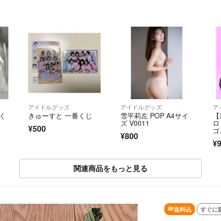
アイドルグッズ
アイドルグッズ
ア
番く
きゅーすと 一番くじ
雪平莉左 POP A4サイ
【
ズ V0011
ロ
¥500
ゴ
¥800
¥
関連商品をもっと見る
送料込
すぐに