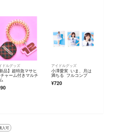
イドルグッズ
アイドルグッズ
新品】超特急マサヒ
小澤愛実 いま、月は
 チャーム付きマルチ
満ちる フルコンプ
ム
¥720
990
購入可