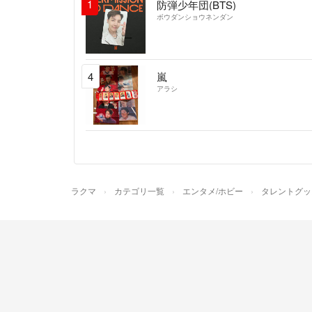
1
防弾少年団(BTS)
ボウダンショウネンダン
4
嵐
アラシ
ラクマ
カテゴリ一覧
エンタメ/ホビー
タレントグッ