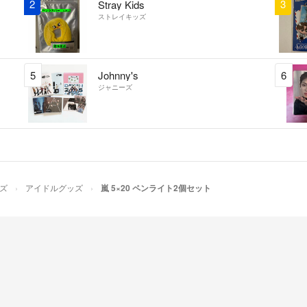
2
3
Stray Kids
ストレイキッズ
5
Johnny's
6
ジャニーズ
ズ
アイドルグッズ
嵐 5×20 ペンライト2個セット