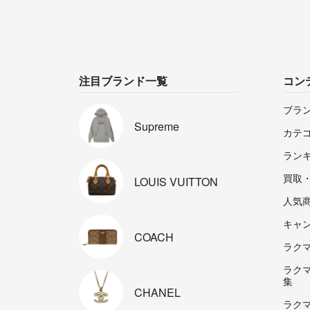
注目ブランド一覧
コン
ブラ
Supreme
カテ
ラン
買取
LOUIS
VUITTON
人気
キャ
COACH
ラクマp
ラク
集
CHANEL
ラク