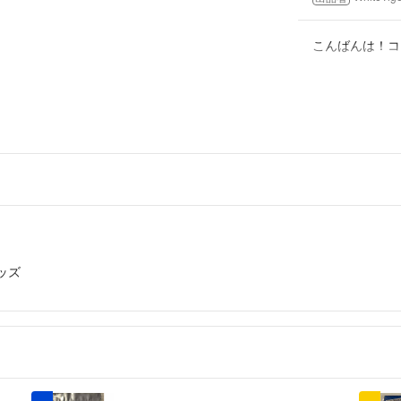
こんばんは！コ
購入希望です！
もう少し安くで
まみぼんぬ
- 6年
ッズ