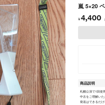
嵐 5×2
4,400
¥
商品説明
札幌公演で1回使
中古をご理解いた
発送はできるだけ