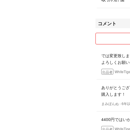
コメント
では変更致しま
よろしくお願い
WhiteTig
出品者
ありがとうござ
購入します！
まみぼんぬ
- 6年
4400円ではい
WhiteTig
出品者