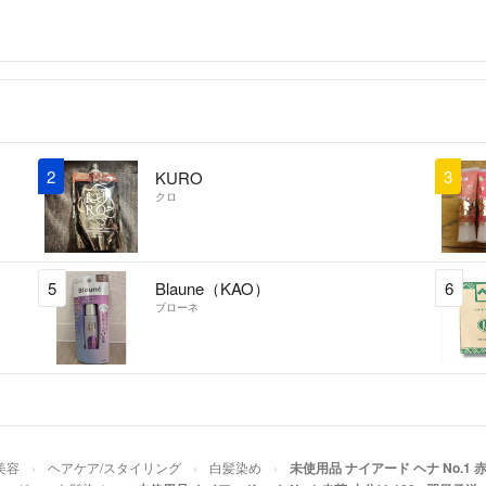
2
3
KURO
クロ
5
Blaune（KAO）
6
ブローネ
美容
ヘアケア/スタイリング
白髪染め
未使用品 ナイアード ヘナ No.1 赤