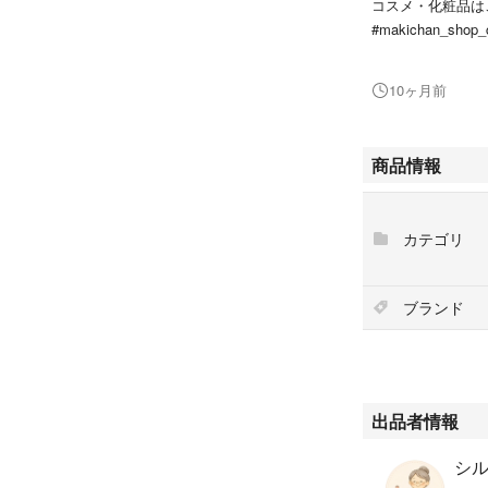
コスメ・化粧品は
#makichan_shop
★★★商品につい
10ヶ月前
ご覧いただき、あり
・お値下げ不可
商品情報
・商品名：ナイアー
・購入時期：2025
・購入場所：ネッ
カテゴリ
・パッケージ記号：
・開封の有無：箱
す。
ブランド
・発送の方法：写
たします。
外箱、説明書は同
ゆうパケットポス
出品者情報
【容量】
シ
100g