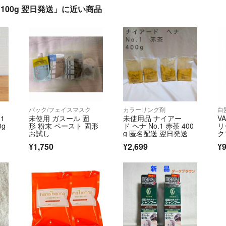
 100g 翌日発送」に近い商品
パック/フェイスマスク
カラーリング剤
白
1
未使用 ガスール 固
未使用品 ナイアー
V
0g
形 粉末 ペースト 固形
ド ヘナ No.1 赤茶 400
リ
お試し
g 匿名配送 翌日発送
ク
ッ
¥1,750
¥2,699
¥9