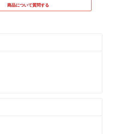
商品について質問する
、日常で気軽に使えるアイテムとしてお届けいたし
じていただけるよう、お求めやすい価格でお届けし
、万が一、商品に不備がございましたら【評価前
！
させていただきます！
けていますので、どうぞよろしくお願いします！