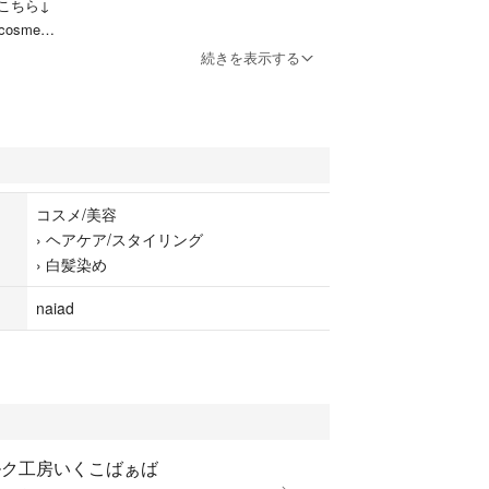
こちら↓
_cosme
続きを表示する
て★★★
がとうございます(*^^*)
ド ヘナ No.1 赤茶
年9月
コスメ/美容
トショップ
›
ヘアケア/スタイリング
2507PB
›
白髪染め
は開封済みですが、小分けの袋は未開封になりま
naiad
真のように、箱を開封、100gの小分けの袋を発送い
封いたしません。
ト（匿名配送/ポスト投函）にて発送予定です。
ルク工房いくこばぁば