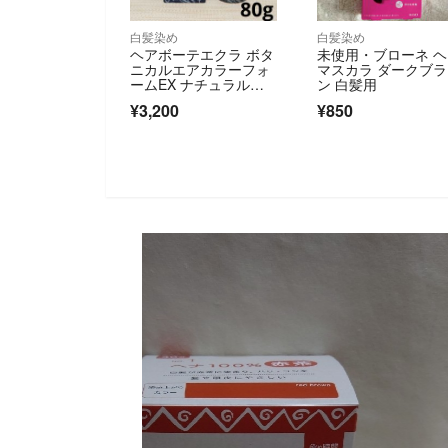
白髪染め
白髪染め
ヘアボーテエクラ ボタ
未使用・ブローネ 
ニカルエアカラーフォ
マスカラ ダークブ
ームEX ナチュラルブ
ン 白髪用
ラック 80g
¥3,200
¥850
SOLD OUT