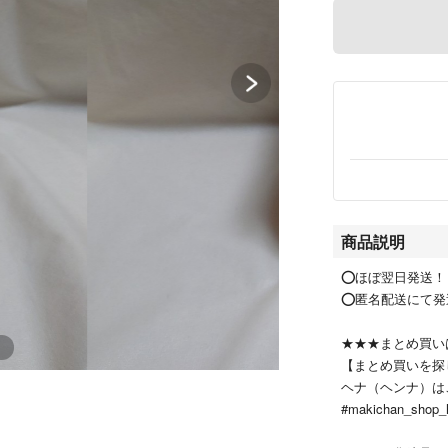
商品説明
⭕ほぼ翌日発送！
⭕匿名配送にて発
★★★まとめ買い
【まとめ買いを探
ヘナ（ヘンナ）は
#makichan_shop_