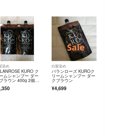
髪染め
白髪染め
ALANROSE KURO ク
バランローズ KUROク
ームシャンプー ダー
リームシャンプー ダー
ブラウン 400g 2個セ
クブラウン
ト
,350
¥4,699