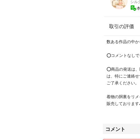
シル
【品質】
取引の評価
原産国 インド
ヘンナ100％
数ある作品の中か
【ヘナの染め方（A
⭕️コメントなし
お風呂より少し熱
ーストを作ります
⭕️商品の発送は
は、特にご連絡せ
ご了承ください。
手袋をし、白髪が
ナを塗ります。
着物の胴裏をリメ
販売しております
ラップをぴったり
す。
縫製を担当する実
どを作ってきまし
コメント
保温性の高いキャ
く洗い流して洗髪
私は着物の検品・