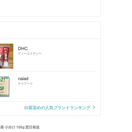
DHC
ディーエイチシー
naiad
ナイアード
白髪染めの人気ブランドランキング
茶 小分け 100g 翌日発送