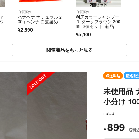
白髪染め
白髪染め
ヘア
ハナヘナ ナチュラル 2
利尻カラーシャンプー
ラウ
00g ヘンナ 白髪染め
Ｎ ダークブラウン 200
ml 2個セット 新品
¥2,890
¥5,400
関連商品をもっと見る
SOLD OUT
送料込
匿名配
未使用品 ナ
小分け 10
naiad
899
¥
送料