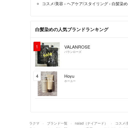
コスメ/美容
›
ヘアケア/スタイリング
›
白髪染め
白髪染めの人気ブランドランキング
1
VALANROSE
バランローズ
4
Hoyu
ホーユー
ラクマ
ブランド一覧
naiad（ナイアード）
コスメ/