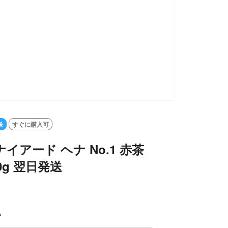
送
すぐに購入可
イアード ヘナ No.1 赤茶
0g 翌日発送
込