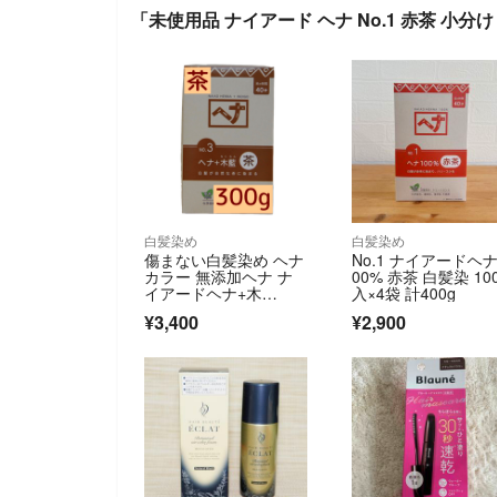
「未使用品 ナイアード ヘナ No.1 赤茶 小分け
白髪染め
白髪染め
傷まない白髪染め ヘナ
No.1 ナイアードヘナ
カラー 無添加ヘナ ナ
00% 赤茶 白髪染 10
イアードヘナ+木
入×4袋 計400g
藍 茶 300g
¥3,400
¥2,900