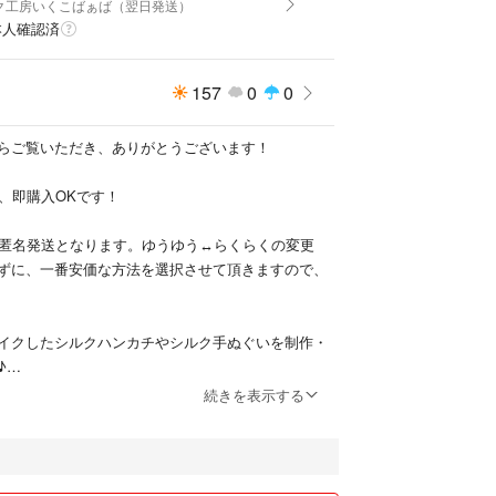
ク工房いくこばぁば（翌日発送）
本人確認済
157
0
0
らご覧いただき、ありがとうございます！
mazonより）】
で、即購入OKです！
め（45℃くらい）のお湯でマヨネーズ程の固さのペ
。
、匿名発送となります。ゆうゆう↔らくらくの変更
ずに、一番安価な方法を選択させて頂きますので、
気になる生え際や根元から髪全体までしっかりとヘ
イクしたシルクハンカチやシルク手ぬぐいを制作・
♪
巻き、ラップの上からドライヤーで2~3分温めま
続きを表示する
母は洋裁が得意で、子どもや孫の洋服、手提げ袋な
た！
ップ等をかぶり、40分~１時間待ち、ペーストをよ
。
撮影・出品を担当し、親子で協力して作品づくりを