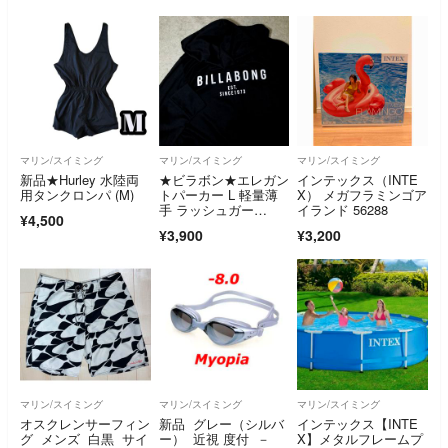
マリン/スイミング
マリン/スイミング
マリン/スイミング
新品★Hurley 水陸両
★ビラボン★エレガン
インテックス（INTE
用タンクロンパ (M)
トパーカー L 軽量薄
X） メガフラミンゴア
手 ラッシュガー
イランド 56288
¥4,500
ド 黒 日焼け対策 BILL
¥3,900
¥3,200
ABONG ブラック 羽
織り UV機能付き
マリン/スイミング
マリン/スイミング
マリン/スイミング
オスクレンサーフィン
新品 グレー（シルバ
インテックス【INTE
グ メンズ 白黒 サイ
ー） 近視 度付 －
X】メタルフレームプ