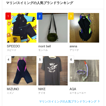
マリン/スイミングの人気ブランドランキング
1
2
3
SPEEDO
mont bell
arena
スピード
モンベル
アリーナ
4
5
6
MIZUNO
NIKE
AQA
ミズノ
ナイキ
エーキューエー
マリン/スイミングの人気ブランドランキング