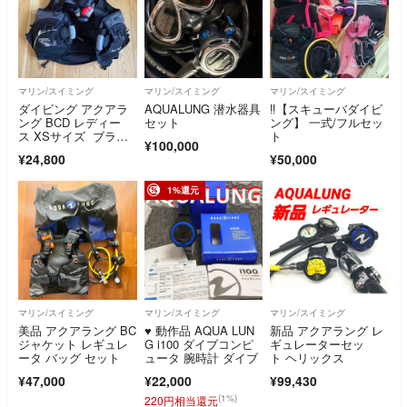
マリン/スイミング
マリン/スイミング
マリン/スイミング
ダイビング アクアラ
AQUALUNG 潜水器具
‼【スキューバダイビ
ング BCD レディー
セット
ング】 一式/フルセッ
ス XSサイズ ブラッ
ト
¥100,000
ク/シルバー
¥24,800
¥50,000
1%還元
マリン/スイミング
マリン/スイミング
マリン/スイミング
美品 アクアラング BC
♥️ 動作品 AQUA LUN
新品 アクアラング レ
ジャケット レギュレ
G i100 ダイブコンピ
ギュレーターセッ
ータ バッグ セット
ュータ 腕時計 ダイブ
ト ヘリックス
¥47,000
¥22,000
¥99,430
(1%)
220円相当還元