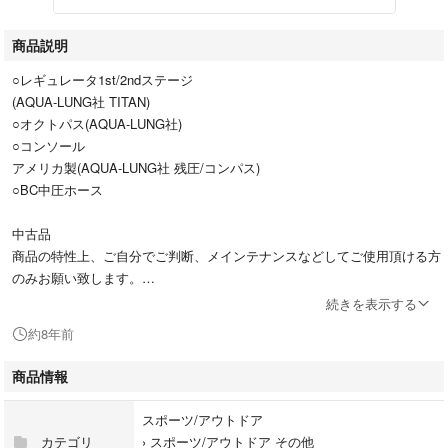
商品説明
○レギュレータ1st/2ndステージ
(AQUA-LUNG社 TITAN)
○オクトパス(AQUA-LUNG社)
○コンソール
アメリカ製(AQUA-LUNG社 残圧/コンパス)
○BC中圧ホース
中古品
商品の特性上、ご自分でご判断、メインテナンスなどしてご使用頂ける方
のみお願い致します。
また潜る際にはプールや浅場で機能確認を行うか、気になる方はオーバー
続きを表示する
ホールをお勧め致します。
約8年前
[値下げ交渉不可]
商品情報
即購入歓迎。ノークレームノーリターンでお願い致します。
スポーツ/アウトドア
カテゴリ
›
スポーツ/アウトドア その他