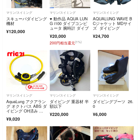
マリン/スイミング
マリン/スイミング
マリン/スイミング
スキューバダイビング
♥️ 動作品 AQUA LUN
AQUALUNG WAVE B
機材
G i100 ダイブコンピ
Cジャケット MDサイ
ュータ 腕時計 ダイブ
ズ ダイビング
¥120,000
¥20,000
¥24,700
(1%)
200円相当還元
マリン/スイミング
マリン/スイミング
マリン/スイミング
AquaLung アクアラン
ダイビング 重器材 半
ダイビングブーツ 26.
グ オクトパス ABS ダ
額以下
0
イビング OH済み 中
¥220,000
¥6,000
古 36
¥9,020