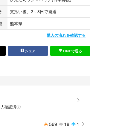
安
支払い後、2～3日で発送
域
熊本県
購入の流れを確認する
シェア
LINEで送る
る
本人確認済
569
18
1