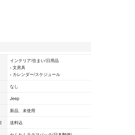
インテリア/住まい/日用品
›
文房具
›
カレンダー/スケジュール
なし
Jeep
新品、未使用
担
送料込
かんたんラクマパック(日本郵便)