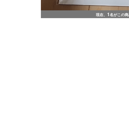
1
現在、
名がこの商