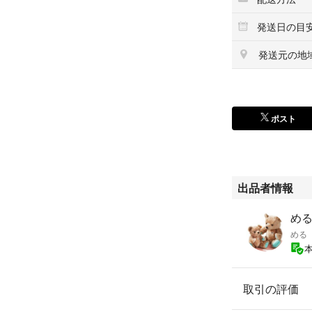
発送日の目
発送元の地
ポスト
出品者情報
め
める
取引の評価