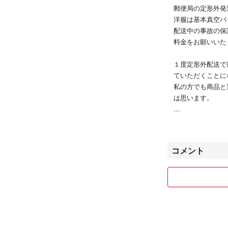
郵便局の定形外発
洋服は基本真空パ
配送中の事故の保
料金をお願いいた
１度定形外配送で
ていただくことに
私の方でも商品と
は思います。
まとめて購入で割
化粧品や子供服多
コメント
メルカリでも出品
素人の検品になり
ご理解よろしくお