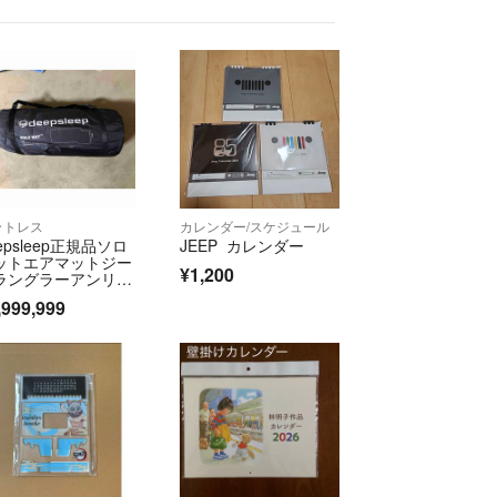
のお小遣いになります。
感謝致します。

ます😊
ますが、相手の勘違いでびっくりするコメントがか
商品を受け取ってるのに、受け取っていないと嘘を
われました💧そんな暇なことする人いません…この
ットレス
カレンダー/スケジュール
お取引したくありません。
epsleep正規品ソロ
JEEP カレンダー
ットエアマットジー
¥1,200
ラングラーアンリミ
ッド
,999,999