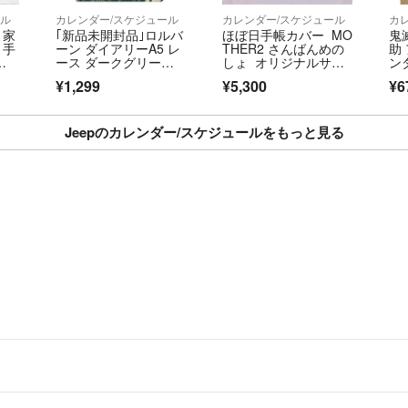
ール
カレンダー/スケジュール
カレンダー/スケジュール
カ
】家
｢新品未開封品｣ロルバ
ほぼ日手帳カバー MO
鬼
ト手
ーン ダイアリーA5 レ
THER2 さんばんめの
助
年1
ース ダークグリー
しょ オリジナルサイ
ン
ン 完売商品
ズ
¥1,299
¥5,300
¥6
Jeepのカレンダー/スケジュールをもっと見る