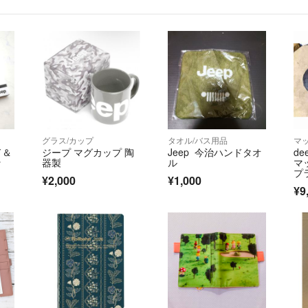
子供の絵は、子供
購入して頂いた方
とても喜んでます
ありがとうござい
悪い評価１つあり
えってきました。
ついている、と言
グラス/カップ
タオル/バス用品
マ
ように変な方とは
ド＆
ジープ マグカップ 陶
Jeep 今治ハンドタオ
de
ッ
器製
ル
マ
プ
¥2,000
¥1,000
テ
¥9