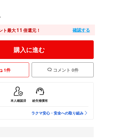
込
11
確認する
ント最大
倍還元！
購入に進む
 1件
コメント 0件
本人確認済
紛失補償有
ラクマ安心・安全への取り組み