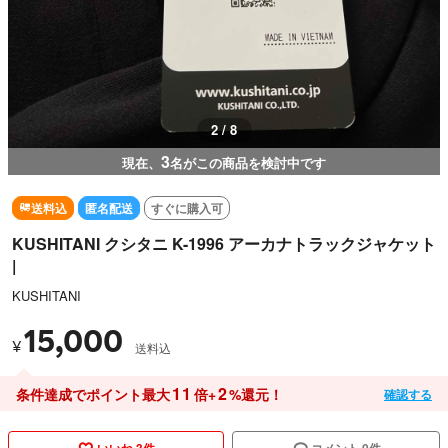
2 / 8
3
現在、
名がこの商品を検討中です
送料込
匿名配送
すぐに購入可
KUSHITANI クシタニ K-1996 アーカナトラックジャケット
|
KUSHITANI
15,000
¥
送料込
11
2
条件達成でポイント最大
倍+
%還元！
確認する
いいね 3件
コメント 0件