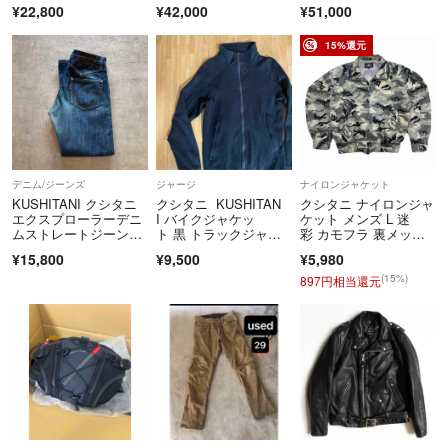
¥22,800
¥42,000
¥51,000
15%還元
デニム/ジーンズ
ジャージ
ナイロンジャケット
KUSHITANI クシタニ
クシタニ KUSHITAN
クシタニ ナイロンジャ
エクスプローラーデニ
I バイクジャケッ
ケット メンズ L 迷
ムストレートジーン
ト 黒 トラックジャケ
彩 カモフラ 裏メッシ
ズ W31
ット
ュ 薄手 ジップアッ
¥15,800
¥9,500
¥5,980
プ ライダース ウィン
ドブレーカー
(15%)
897円相当還元