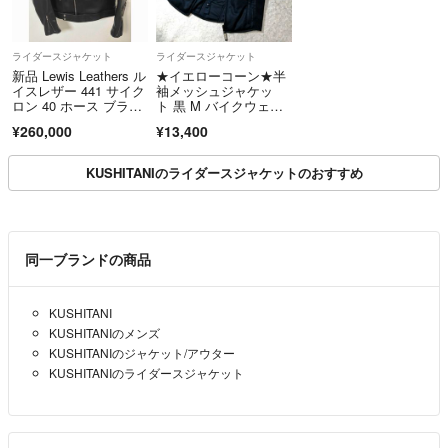
ライダースジャケット
ライダースジャケット
新品 Lewis Leathers ル
★イエローコーン★半
イスレザー 441 サイク
袖メッシュジャケッ
ロン 40 ホース ブラッ
ト 黒 M バイクウェ
ク ライダースジャケッ
ア 刺繍 美品 YellowCor
¥260,000
¥13,400
ト
n ツーリングジャケッ
ト
KUSHITANIのライダースジャケットのおすすめ
同一ブランドの商品
KUSHITANI
KUSHITANIのメンズ
KUSHITANIのジャケット/アウター
KUSHITANIのライダースジャケット