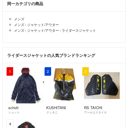
同一カテゴリの商品
メンズ
メンズ
›
ジャケット/アウター
メンズ
›
ジャケット/アウター
›
ライダースジャケット
ライダースジャケットの人気ブランドランキング
1
2
3
schott
KUSHITANI
RS TAICHI
ショット
クシタニ
アールエスタイチ
4