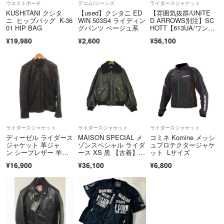
ウエストポーチ
デニム/ジーンズ
ライダースジャケット
KUSHITANI クシタ
【used】クシタニ ED
【雰囲気抜群/UNITE
ニ ヒップバッグ K-36
WIN 503S4 ライディン
D ARROWS別注】SC
01 HIP BAG
グパンツ ベージュ系
HOTT【613UA/ワンス
ター ダブルライダース
¥19,980
¥2,600
¥56,100
ジャケット】38 USA
製 ブラック ショッ
ト 26070529
ライダースジャケット
ライダースジャケット
ライダースジャケット
ディーゼル ライダース
MAISON SPECIAL メ
コミネ Komine メッシ
ジャケット 革ジャ
ゾンスペシャル ライダ
ュプロテクタージャケ
ン シープレザー 羊
ース XS 黒 【古着】
ット Lサイズ
革 L 黒
【中古】【送料無料】
¥16,900
¥36,100
¥6,800