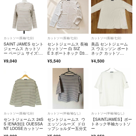
古 USED
カットソー(長袖/七分)
カットソー(長袖/七分)
カットソー(長袖/七分)
SAINT JAMES セント
セントジェームス 長袖
美品 セントジェーム
ジェームス カットソ
カットソー 白 SIZ
ス ウエッソン ボート
ー ベージュ サイズ:T1
E 3 ボートネック D37
ネック カットソ
(S) ウェッソン ボーダ
2
ー 1 白 無地 長袖
¥9,040
¥5,540
¥4,500
ー バスクシャツ OUE
SSANT ボートネッ
ク 長袖 コットン フラ
ンス製 トップス Tシャ
ツ【レディース】【中
古】
カットソー(長袖/七分)
カットソー(半袖/袖なし)
カットソー(半袖/袖なし)
セントジェームス 24S
セントジェームス ウ
【SAINTJAMES】ボー
S IENA別注 OUESSA
エッソンルーズ ドロ
トネック半袖カットソ
NT LOOSEカットソー
ップショルダー五分丈
ー