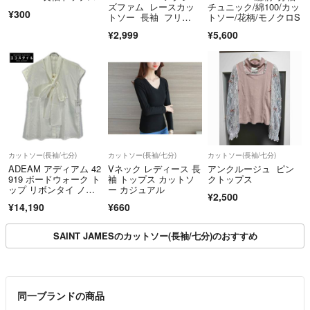
ズファム レースカッ
チュニック/綿100/カッ
¥300
トソー 長袖 フリ
トソー/花柄/モノクロS
ル ロリィタ
¥2,999
¥5,600
カットソー(長袖/七分)
カットソー(長袖/七分)
カットソー(長袖/七分)
ADEAM アディアム 42
Vネック レディース 長
アンクルージュ ピン
919 ボードウォーク ト
袖 トップス カットソ
クトップス
ップ リボンタイ ノー
ー カジュアル
¥2,500
スリーブブラウス 0
¥14,190
¥660
SAINT JAMESのカットソー(長袖/七分)のおすすめ
同一ブランドの商品