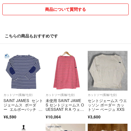
商品について質問する
こちらの商品もおすすめです
カットソー(長袖/七分)
カットソー(長袖/七分)
カットソー(長袖/七分)
SAINT JAMES セント
未使用 SAINT JAME
セントジェームス ウエ
ジェームス ボーダ
S セントジェームス O
ッソン ボーダー カッ
ー エルボーパッチ ボ
UESSANT R A ウェッ
トソー ベージュ XXS
ーダー 長袖 ネイビ
ソン ボーダー バスク
¥6,590
¥10,064
¥3,600
ー フランス カットソ
シャツ カットソー T
ー バスクシャツ
6 ピンク グレー メン
ズ レディース 古着 中