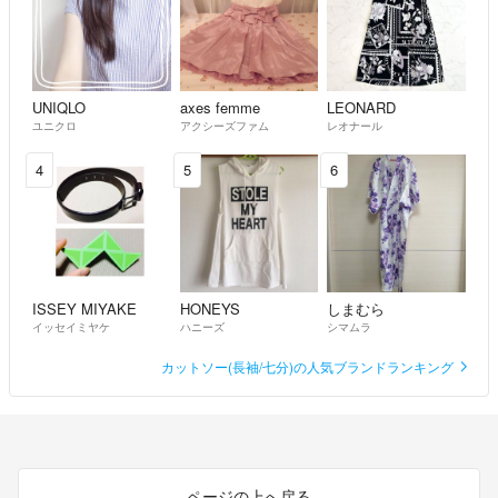
UNIQLO
axes femme
LEONARD
ユニクロ
アクシーズファム
レオナール
4
5
6
ISSEY MIYAKE
HONEYS
しまむら
イッセイミヤケ
ハニーズ
シマムラ
カットソー(長袖/七分)の人気ブランドランキング
ページの上へ戻る