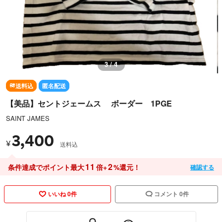
3 / 4
送料込
匿名配送
【美品】セントジェームス ボーダー 1PGE
SAINT JAMES
3,400
¥
送料込
11
2
条件達成でポイント最大
倍+
%還元！
確認する
いいね 0件
コメント 0件