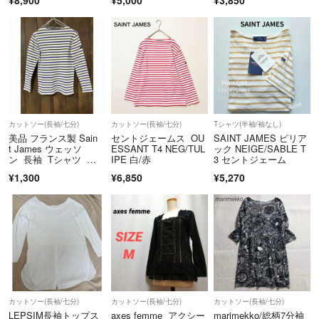
¥8,900
¥5,000
¥3,850
カットソー(長袖/七分)
カットソー(長袖/七分)
Tシャツ(半袖/袖なし)
美品 フランス製 Sain
セントジェームス OU
SAINT JAMES ピリア
t James ウェッソ
ESSANT T4 NEG/TUL
ック NEIGE/SABLE T
ン 長袖 Tシャツ ロ
IPE 白/赤
3 セントジェーム
ンT
¥1,300
¥6,850
¥5,270
カットソー(長袖/七分)
カットソー(長袖/七分)
カットソー(長袖/七分)
LEPSIM長袖トップス
axes femme アクシー
marimekko/総柄7分袖