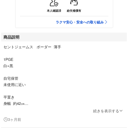
本人確認済
紛失補償有
ラクマ安心・安全への取り組み
商品説明
セントジェームス ボーダー 薄手
1PGE
白×黒
自宅保管
未使用に近い
平置き
身幅 約42㎝
着丈 約52㎝
続きを表示する
袖丈 約38㎝
3ヶ月前