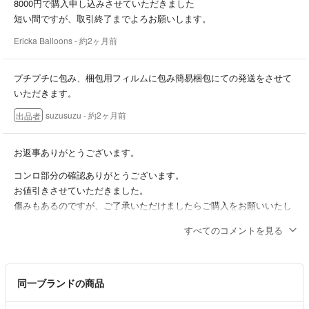
8000円で購入申し込みさせていただきました
短い間ですが、取引終了までよろお願いします。
Ericka Balloons
- 約2ヶ月前
プチプチに包み、梱包用フィルムに包み簡易梱包にての発送をさせて
いただきます。
suzusuzu
- 約2ヶ月前
出品者
お返事ありがとうございます。
コンロ部分の確認ありがとうございます。
お値引きさせていただきました。
傷みもあるのですが、ご了承いただけましたらご購入をお願いいたし
ます。
すべてのコメントを見る
suzusuzu
- 約2ヶ月前
出品者
ごめんなさい
同一ブランドの商品
仕事中だった為何も気づかず