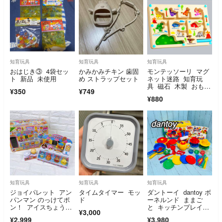
知育玩具
知育玩具
知育玩具
おはじき③ 4袋セッ
かみかみチキン 歯固
モンテッソーリ マグ
ト 新品 未使用
め ストラップセット
ネット迷路 知育玩
具 磁石 木製 おもち
¥350
¥749
ゃ こども 誕生日
¥880
知育玩具
知育玩具
知育玩具
ジョイパレット アン
タイムタイマー モッ
ダントーイ dantoy ボ
パンマン のっけてポ
ド
ーネルンド ままご
ン！ アイスちょうだ
と キッチンプレイセ
¥3,000
い‼︎
ット 知育玩具
¥2,999
¥3,980