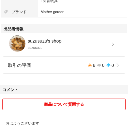
›
知育玩具
※こちらのものは、大型配送になるので発送日時の調整等ありますので事
ブランド
Mother garden
前にコメントをお願いします。返品はご遠慮ください。
出品者情報
- 色: ピンク
- 素材: 木製
suzusuzu's shop
- 付属品: 鍋、調理器具、食材
suzusuzu
- 特徴: ストロベリーデザインの収納引き出し
- 機能: 温度調整つまみ（最小・最大）
取引の評価
6
0
0
ご覧いただきありがとうございます。
コメント
商品について質問する
おはようございます