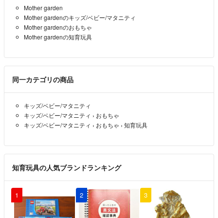
すぐに返事出来なくて本当に申し訳ございませんでした！
Mother garden
再度購入申し込みしましたので宜しくお願いします🙇
Mother gardenのキッズ/ベビー/マタニティ
Ericka Balloons
- 2ヶ月前
Mother gardenのおもちゃ
Mother gardenの知育玩具
ご返事ありがとうございます
コンロの部分のパーツがふたつありません代わりに少しでも値引きで
同一カテゴリの商品
きますか？
¥8000円で可能なら本日購入します。
宜しくお願いします🙇
キッズ/ベビー/マタニティ
キッズ/ベビー/マタニティ
›
おもちゃ
Ericka Balloons
- 2ヶ月前
キッズ/ベビー/マタニティ
›
おもちゃ
›
知育玩具
購入されるかされないか、本日中にご回答をいただければ幸いです。
明日には削除し、処分予定です。
知育玩具の人気ブランドランキング
suzusuzu
- 2ヶ月前
出品者
1
2
3
コメントありがとうございます。
商品を今一度見ておりましたら、コンロの部分のパーツがふたつあり
ませんでした。