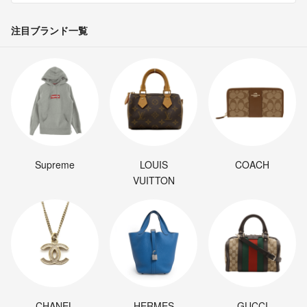
注目ブランド一覧
Supreme
LOUIS
COACH
VUITTON
CHANEL
HERMES
GUCCI