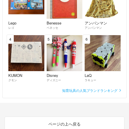
今一度、写真をあげますのでご確認いただき、どうされるかご検討く
ださい。
見落としがあり、申し訳ありません。
Lego
Benesse
アンパンマン
suzusuzu
- 2ヶ月前
レゴ
ベネッセ
アンパンマン
出品者
4
5
6
コメント失礼します
購入したいのですが、可能でしょうか？
Ericka Balloons
- 2ヶ月前
KUMON
Disney
LaQ
クモン
ディズニー
ラキュー
知育玩具の人気ブランドランキング
ページの上へ戻る