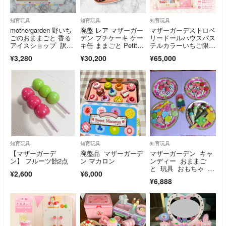
知育玩具
知育玩具
知育玩具
mothergarden 野いち
廃盤 レア マザーガー
マザーガーデストロベ
ごのおままごと 香る
デン プチケーキ ケー
リードールハウスパス
アイスショップ 訳あ
キ缶 ままごと PetitCa
テルカラーいちご限定
り
ke
タイムセール
¥3,280
¥30,200
¥65,000
知育玩具
知育玩具
知育玩具
【マザーガーデ
廃盤品 マザーガーデ
マザーガーデン キャ
ン】 フルーツ飴2点
ン マカロン
ンディー おままご
と 玩具 おもちゃ イ
¥2,600
¥6,000
ンテリア 雑貨 置物
¥6,888