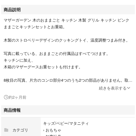
商品説明
マザーガーデン 木のおままごと キッチン 木製 グリル キッチン ピンク
ままごとキッチンセットとお重箱。
木製のストロベリーデザインのクッキングトイ、温度調整つまみ付き。
写真に載っている、おままごとの付属品はすべてつけます。
キッチンに加え、
木箱のマザーグースお重セットも付けます。
8枚目の写真、片方のコンロ部分4つのうち2つの部品がありません。取れ
てしまったのかと思います。
続きを表示する
また、写真にのっている付属品、うさぎまんじゅうと三宝台ふたつの木製
約2ヶ月前
おもちゃについては、処分するためつけない予定です。(裏にペン書きが
あるため。もしご入用ならつけます。)
商品情報
使用に伴う、傷や汚れがあります。
キッズ/ベビー/マタニティ
ご了承いただける方のみご購入をお願いします。
カテゴリ
›
おもちゃ
何か気になることがあれば、事前に確認をお願いいたします。