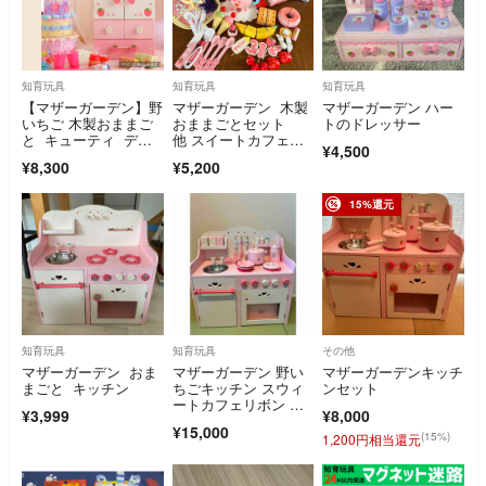
知育玩具
知育玩具
知育玩具
【マザーガーデン】野
マザーガーデン 木製
マザーガーデン ハー
いちご 木製おままご
おままごとセット
トのドレッサー
と キューティ デラ
他 スイートカフェリ
¥4,500
ックス冷蔵庫
ボン
¥8,300
¥5,200
15%還元
知育玩具
知育玩具
その他
マザーガーデン おま
マザーガーデン 野い
マザーガーデンキッチ
まごと キッチン
ちごキッチン スウィ
ンセット
ートカフェリボン 木
¥3,999
¥8,000
のおままごとセット
¥15,000
(15%)
1,200円相当還元