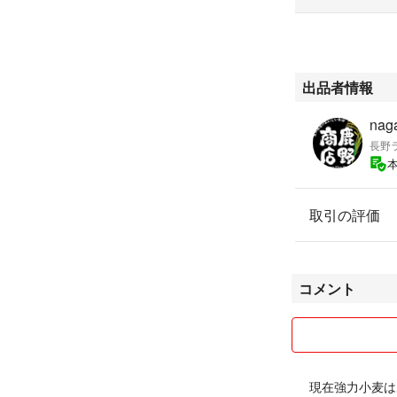
#小麦
#長野県産
出品者情報
#玄小麦
#中力小麦
naga
#ユメセイキ
長野
#鳥のエサ
#鳥の飼料
#飼料
取引の評価
コメント
現在強力小麦は