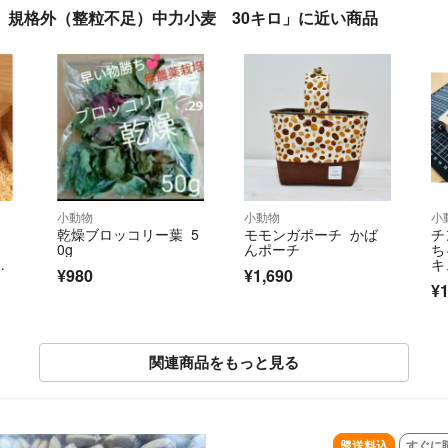
）規格外（整粒不足）中力小麦 30キロ」に近い商品
小動物
小動物
小
乾燥ブロッコリー葉 5
モモンガポーチ かば
チ
0g
んポーチ
ち
れ
キ
¥980
¥1,690
¥1
関連商品をもっと見る
SOLD OUT
送料込
すぐに