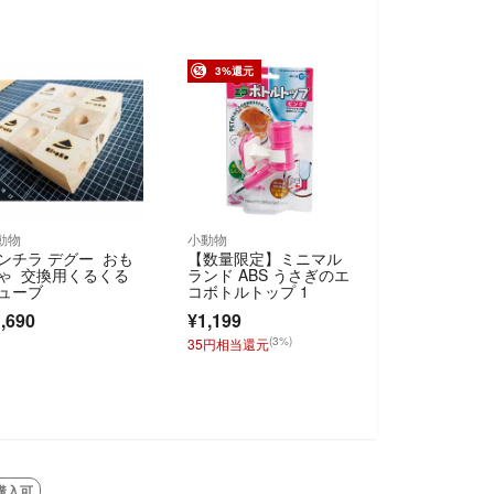
3%還元
動物
小動物
ンチラ デグー おも
【数量限定】ミニマル
ゃ 交換用くるくる
ランド ABS うさぎのエ
ューブ
コボトルトップ 1
,690
¥1,199
(3%)
35円相当還元
購入可