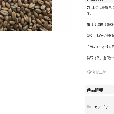
7月上旬に長野県
す。
格付け理由は整粒
鶏や小動物の飼料
玄米の1空き袋を
発送は佐川急便に
※沖縄、離島への
1年以上前
名称…玄小麦
品種...ユメセイキ
産地...長野県
商品情報
状態...玄小麦（
保存方法…直射日
内容量...30キロ
カテゴリ