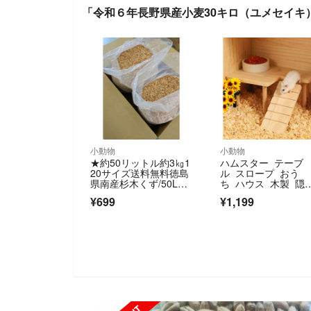
「令和６年長野県産小麦30キロ（ユメセイキ
小動物
小動物
★約50リットル約3㎏1
ハムスター テーブ
20サイズ送料無料徳島
ル スロープ おう
県南産杉木くず/50Lお
ち ハウス 木製 隠
が屑チップ
家
¥699
¥1,199
SOLD OUT