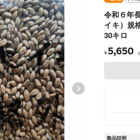
令和６年
イキ）規
30キロ
5,650
¥
商品説明