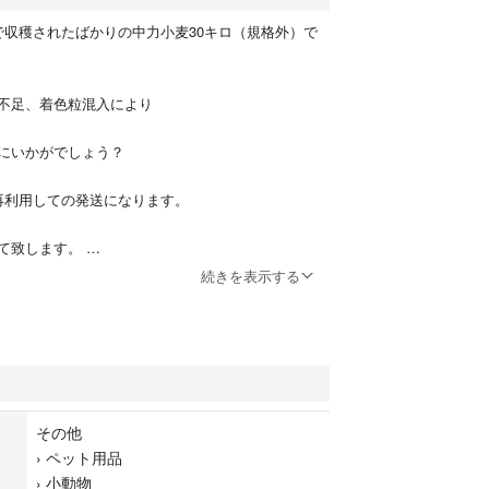
で収穫されたばかりの中力小麦30キロ（規格外）で
不足、着色粒混入により
にいかがでしょう？
再利用しての発送になります。
て致します。
発送はできません。
続きを表示する
整粒不足）
光、高温多湿を避けて保存してください
その他
›
ペット用品
›
小動物