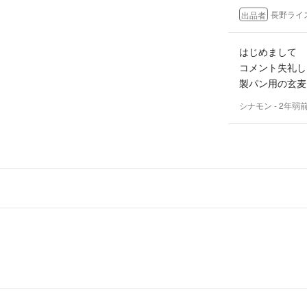
長野ライ
出品者
はじめまして
コメント失礼し
製パン用の玄麦
シナモン
- 2年弱