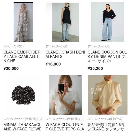
オールインワン
デニム/ジーンズ
デニム/ジーンズ
CLANE EMBROIDER
CLANE / CRASH DENI
CLANE COCOON BUL
Y LACE CAMI ALL I
M PANTS
KY DENIM PANTS ブ
N ONE
ルー サイズ1
¥16,000
¥30,000
¥35,200
シャツ/ブラウス(半袖/袖なし)
シャツ/ブラウス(半袖/袖なし)
シャツ/ブラウス(長袖/七分)
MINAMI TANAKA×CL
W FACE CLOUD PUF
新品未使用 定価2.6万
ANE W FACE FLOWE
F SLEEVE TOPS CLA
／CLANE クラネ／サ