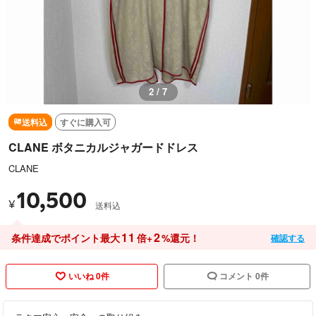
2 / 7
送料込
すぐに購入可
CLANE ボタニカルジャガードドレス
CLANE
10,500
¥
送料込
11
2
条件達成でポイント最大
倍+
%還元！
確認する
いいね 0件
コメント 0件