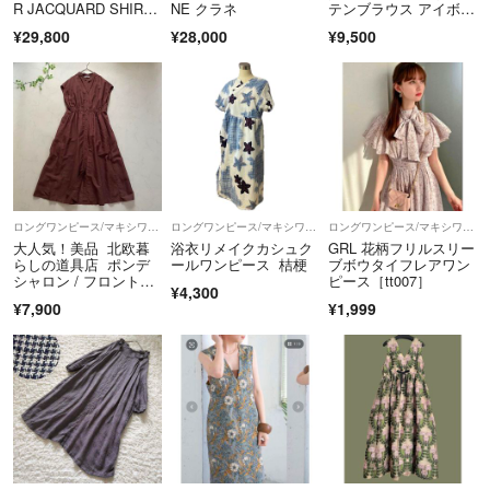
R JACQUARD SHIRRI
NE クラネ
テンブラウス アイボリ
NG TOPS
ー ベージュ ハイネッ
¥29,800
¥28,000
¥9,500
ク チョーカー 長袖 2w
ay 無地
ロングワンピース/マキシワンピース
ロングワンピース/マキシワンピース
ロングワンピース/マキシワンピース
大人気！美品 北欧暮
浴衣リメイクカシュク
GRL 花柄フリルスリー
らしの道具店 ポンデ
ールワンピース 桔梗
ブボウタイフレアワン
シャロン / フロントギ
ピース［tt007］
¥4,300
ャザーワンピース
¥7,900
¥1,999