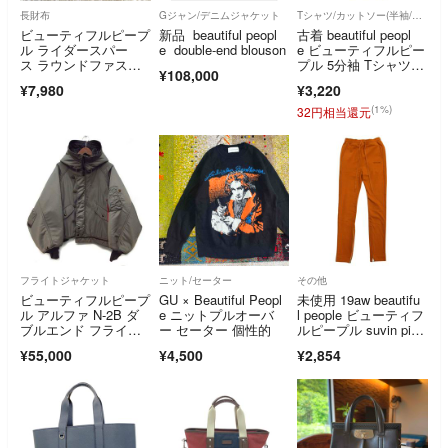
長財布
Gジャン/デニムジャケット
Tシャツ/カットソー(半袖/袖なし)
ビューティフルピープ
新品 beautiful peopl
古着 beautiful peopl
ル ライダースパー
e double-end blouson
e ビューティフルピー
ス ラウンドファスナ
プル 5分袖 Tシャツ 3
¥108,000
ー 長財布 レザー 黒
8 パープル系 CREATI
¥7,980
¥3,220
ONS-TOKYO ロン
T メンズ
(1%)
32円相当還元
フライトジャケット
ニット/セーター
その他
ビューティフルピープ
GU × Beautiful Peopl
未使用 19aw beautifu
ル アルファ N-2B ダ
e ニットプルオーバ
l people ビューティフ
ブルエンド フライト
ー セーター 個性的
ルピープル suvin pim
ジャケット L
a sweat track pant
¥55,000
¥4,500
¥2,854
s スウェット パンツ 3
6 オレンジ メンズ 古
着 中古 USED