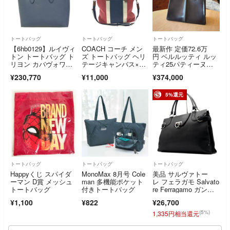
トートバッグ
トートバッグ
トートバッグ
【6hb0129】ルイヴィ
COACH コーチ メン
最新作 定価72.6万
トン トートバッグ ト
ズ トートバッグ ヘリ
円 ベルルッティ ルッ
リヨン カバヴォワヤ
テージキャンバス×レ
ティ25パティーヌレ
ージュNV M53240 ネ
ザー 2WAY デニム ア
ザートートバッグ
¥230,770
¥11,000
¥374,000
イビー【中古】メンズ
ウトレット F70825 ネ
イビー×レッド
5%還元
トートバッグ
トートバッグ
トートバッグ
Happyくじ スパイダ
MonoMax 8月号 Cole
美品 サルヴァトー
ーマン D賞 メッシュ
man 多機能ポケット
レ フェラガモ Salvato
トートバッグ
付きトートバッグ
re Ferragamo ガンチ
ーニ トートバッグ ビ
¥1,100
¥822
¥26,700
ジネスバッグ ブラッ
ク 黒 オールレザー 本
(5%)
1,335円相当還元
革 A4収納 肩掛け 大
容量 帰省 敬老の日 シ