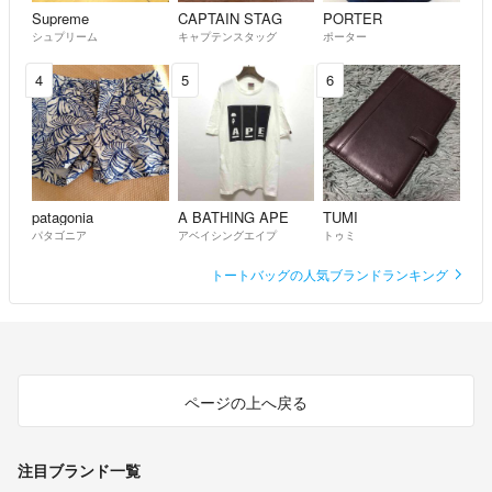
Supreme
CAPTAIN STAG
PORTER
シュプリーム
キャプテンスタッグ
ポーター
4
5
6
patagonia
A BATHING APE
TUMI
パタゴニア
アベイシングエイプ
トゥミ
トートバッグの人気ブランドランキング
ページの上へ戻る
注目ブランド一覧