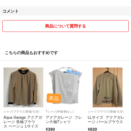
コメント
梱包もなるべく丁寧に箱があったら使いながら割れ物は箱がない時はし
プチプチで
コンパクトにリサイクルも使うこともあります
商品について質問する
気になる方はまたコメントで聞いてください
ペット喫煙者ないです
こちらの商品もおすすめです
送料がありますので地域によってその分だけプラスしますね
また気になることがあったらコメントください
なるべく早めにお返事します♡
シャツ/ブラウス(長袖/七分)
Tシャツ(半袖/袖なし)
シャツ/ブラウス(長袖/七分)
Aqua Garage アクアガ
アクアガレージ フレ
LLサイズ アクアガレ
レージ 長袖ブラウ
ンチ袖Tシャツ
ージ パールブラウス
ス ベージュ Lサイズ
¥390
¥830