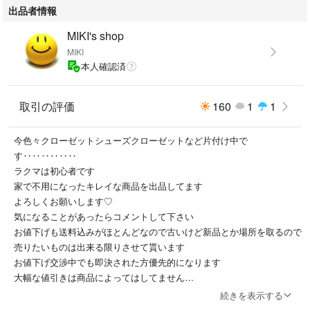
出品者情報
MIKI's shop
MIKI
本人確認済
取引の評価
160
1
1
今色々クローゼットシューズクローゼットなど片付け中で
す‥‥‥‥‥‥
ラクマは初心者です
家で不用になったキレイな商品を出品してます
よろしくお願いします♡
気になることがあったらコメントして下さい
お値下げも送料込みがほとんどなので古いけど新品とか場所を取るので
売りたいものは出来る限りさせて貰います
お値下げ交渉中でも即決された方優先的になります
大幅な値引きは商品によってはしてません
商品のクレームやキャンセルや返品はお断りしています そうならない
続きを表示する
ようキレイな状態で発送しています