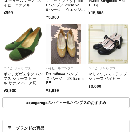
DLチュールレース ネ
フィットフィット fitfi
Tweed Slingback Flat
イビーエナメル
t パンプス 24cm 24.
s [36]
0 ベージュ ウエッジソ
¥999
¥15,555
ール ポインテッドト
¥3,900
ゥ hws02663
ハイヒール/パンプス
ハイヒール/パンプス
ハイヒール/パンプス
ボッテガヴェネタ パン
Riz raffinee パンプ
マリィワンストラップ
プス シューズ ヒー
ス ベージュ 23.5cm E
シューズ ベイビー
ル サテン ベロア切
EE
¥8,888
替 36
¥5,900
¥2,999
aquagarageのハイヒール/パンプスのおすすめ
同一ブランドの商品