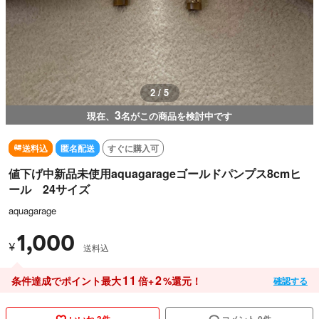
3 / 5
3
現在、
名がこの商品を検討中です
送料込
匿名配送
すぐに購入可
値下げ中新品未使用aquagarageゴールドパンプス8cmヒ
ール 24サイズ
aquagarage
1,000
¥
送料込
11
2
条件達成でポイント最大
倍+
%還元！
確認する
いいね 3件
コメント 0件