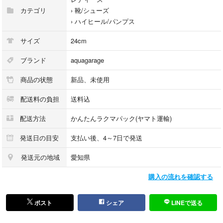
カテゴリ
›
靴/シューズ
›
ハイヒール/パンプス
サイズ
24cm
ブランド
aquagarage
商品の状態
新品、未使用
配送料の負担
送料込
配送方法
かんたんラクマパック(ヤマト運輸)
発送日の目安
支払い後、4～7日で発送
発送元の地域
愛知県
購入の流れを確認する
ポスト
シェア
LINEで送る