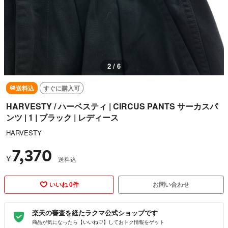
2 / 6
送料込
すぐに購入可
HARVESTY / ハーベスティ | CIRCUS PANTS サーカスパ
ンツ | 1 | ブラック | レディース
HARVESTY
7,370
¥
送料込
いいね 0件
お問い合わせ
楽天の審査を経たラクマ公式ショップです
商品が気になったら【いいね♡】しておトク情報をゲット