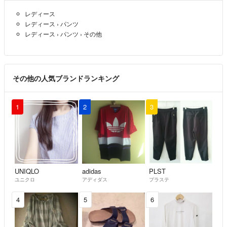
レディース
レディース
›
パンツ
レディース
›
パンツ
›
その他
その他の人気ブランドランキング
1
2
3
UNIQLO
adidas
PLST
ユニクロ
アディダス
プラステ
4
5
6