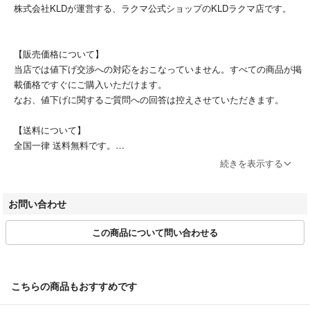
株式会社KLDが運営する、ラクマ公式ショップのKLDラクマ店です。
【販売価格について】
当店では値下げ交渉への対応をおこなっていません。すべての商品が掲
載価格ですぐにご購入いただけます。
なお、値下げに関するご質問への回答は控えさせていただきます。
【送料について】
全国一律 送料無料です。
続きを表示する
【配送について】
ご注文およびご入金確認後、土日祝日を除く3営業日以内に発送いたし
お問い合わせ
ます。
配送方法は、佐川急便またはヤマト運輸のネコポスにて配送いたしま
この商品について問い合わせる
す。（沖縄・離島・一部地域は、ゆうパックでの配送となります）
【営業時間について】
土日祝を除き、10時 ~ 17時 を営業時間としています。
こちらの商品もおすすめです
商品は提携倉庫にて保管しているため、質問の回答にお時間をいただく