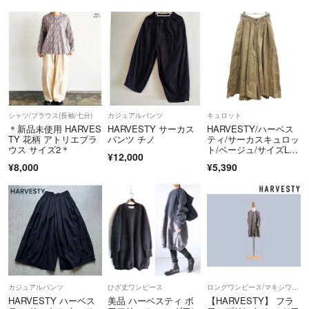
場合がございます。
【商品について】
・取扱い商品はすべて1点ものであるため、ご注文品をご用意できない
場合にはキャンセルのご案内をいたします。
・出品物、付属品は特筆のない限り画像掲載のものが全てです（ハンガ
ー等の撮影小物は除く）。
・パンツの裾上げ、袖や着丈の詰めの有無については、判断が難しい場
シャツ/ブラウス(長袖/七分)
カジュアルパンツ
キュロット
合がございます。実寸値をご参照いただき、ご不明点はお気軽にご質問
＊新品未使用 HARVES
HARVESTY サーカス
HARVESTY/ハーベス
TY 花柄 アトリエブラ
パンツ チノ
ティ/サーカスキュロッ
ください。
ウス サイズ2＊
ト/ベージュ/サイズL/
・色の記載には主観が介入します。また、何色と明確にお答えするのが
¥12,000
レディース/FE0227
¥8,000
¥5,390
難しい事もございますので、写真よりご判断ください。
------------
こちらのアカウントはラクマ公式パートナーの株式会社KLDによって運
営されています。
▼特定商取引法表示
https://fril.jp/ts/official/law/kld/
▼返品特約
カジュアルパンツ
ひざ丈ワンピース
ロングワンピース/マキシワンピース
https://fril.jp/ts/official/law/kld/#return_policy
HARVESTY ハーベス
美品 ハーベスティ ボ
【HARVESTY】 フラ
適格請求書登録番号