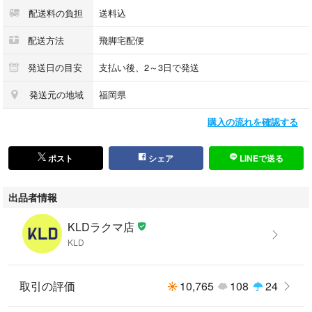
総丈: 95
配送料の負担
送料込
渡り幅: 42
裾幅: 26
配送方法
飛脚宅配便
ヒップ: 66
発送日の目安
支払い後、2～3日で発送
採寸値の計測方法について：
発送元の地域
福岡県
https://portal.kld-c.jp/1b6624eb8b7a4e9fa9c413a9e2d97cd8
購入の流れを確認する
【状態】
目立ったダメージや極端な使用感は感じられず、中古品としては比較的程
ポスト
シェア
LINEで送る
度良好に感じられます。
出品者情報
傷や汚れのあるお品物の場合、商品画像にて該当部分をポインターで示し
KLDラクマ店
ています。
KLD
※当店の商品はすべて中古品、また未使用品であっても一度人の手に渡っ
たものとなります。
取引の評価
10,765
108
24
ご理解ご了承の上ご検討ください。