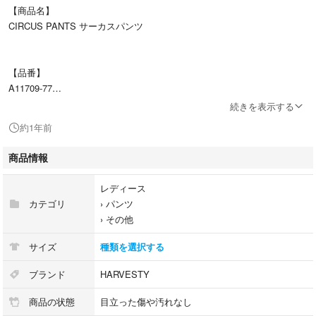
【商品名】
CIRCUS PANTS サーカスパンツ
【品番】
A11709-77
続きを表示する
約1年前
【カラー】
ブラック
商品情報
レディース
【表記サイズ】
カテゴリ
›
パンツ
1
›
その他
サイズ
種類を選択する
【平置き実寸(cm)】
ウエスト: 29
ブランド
HARVESTY
股上: 38
商品の状態
目立った傷や汚れなし
股下: 60