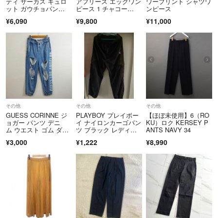
ティ サーカス キュロ
アフリース エッグワン
ワープリント シャツワ
ット ガウチョパン
ピース 1 チャコー
ンピース
T9290001075401
ツ ブラック
ル ゆったり
¥6,090
¥9,800
¥11,000
その他
その他
その他
GUESS CORINNE ジ
PLAYBOY プレイボー
【ほぼ未使用】6（RO
ョガー パンツ デニ
イ ナイロンカーゴパン
KU）ロク KERSEY P
ム ウエスト ゴム ダメ
ツ ブラック レディー
ANTS NAVY 34
ージ加工 プリント ル
ス
¥3,000
¥1,222
¥8,990
ーズフィット インディ
ゴ S F277