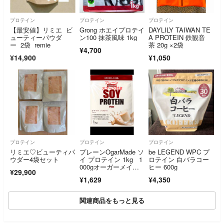
プロテイン
プロテイン
プロテイン
【最安値】リミエ ビ
Grong ホエイプロテイ
DAYLILY TAIWAN TE
ューティーパウダ
ン100 抹茶風味 1kg
A PROTEIN 鉄観音
ー 2袋 remie
茶 20g ×2袋
¥4,700
¥14,900
¥1,050
プロテイン
プロテイン
プロテイン
リミエ♡ビューティパ
プレーンOgarMade ソ
be LEGEND WPC プ
ウダー4袋セット
イ プロテイン 1kg 1
ロテイン 白バラコー
000gオーガーメイ
ヒー 600g
¥29,900
ド 期限2028年4月
¥1,629
¥4,350
関連商品をもっと見る