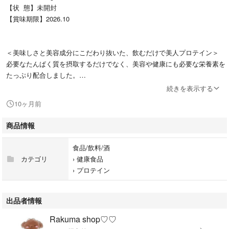
【状 態】未開封
【賞味期限】2026.10
＜美味しさと美容成分にこだわり抜いた、飲むだけで美人プロテイン＞
必要なたんぱく質を摂取するだけでなく、美容や健康にも必要な栄養素を
たっぷり配合しました。
毎日、飽きずに続けられるよう美味しさと飲みやすさにもこだわってさら
続きを表示する
に改良を加えました。
10ヶ月前
腹持ちも良く、健康的な美容ライフをサポートするシルクプロテインで
す。
商品情報
＜メリハリボディを叶える成分をたっぷり配合＞
食品/飲料/酒
ダイエットや美容のために毎日食事を管理するのは大変。
カテゴリ
›
健康食品
偏りがちな栄養バランスをサポートするために必要な成分にこだわりまし
›
プロテイン
た。
たんぱく質だけでなく、効率よくたんぱく質の吸収率を上げる11種のビタ
出品者情報
ミン・2種のミネラルを配合。
Rakuma shop♡♡
さらに、食物繊維や美容成分もたっぷり配合し、キレイのための栄養バラ