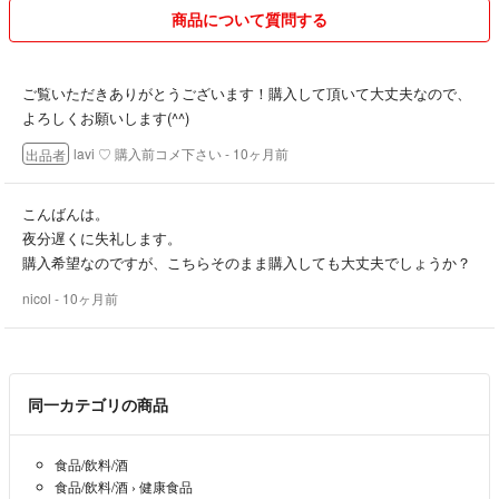
▫発送
商品について質問する
⋯業者では無い為リサイクル梱包になります。
⋯お急ぎの方は購入前にご相談下さい。
出来る限りの対応させて頂きます。
ご覧いただきありがとうございます！購入して頂いて大丈夫なので、
よろしくお願いします(^^)
lavi ♡ 購入前コメ下さい
- 10ヶ月前
出品者
こんばんは。
夜分遅くに失礼します。
購入希望なのですが、こちらそのまま購入しても大丈夫でしょうか？
nicol
- 10ヶ月前
同一カテゴリの商品
食品/飲料/酒
食品/飲料/酒
›
健康食品