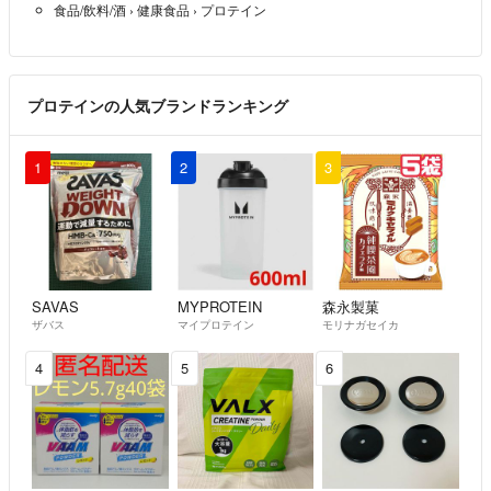
食品/飲料/酒
›
健康食品
›
プロテイン
プロテインの人気ブランドランキング
1
2
3
SAVAS
MYPROTEIN
森永製菓
ザバス
マイプロテイン
モリナガセイカ
4
5
6