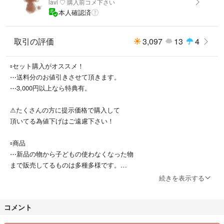
lavi ♡ 購入前コメ下さい
ンスを追求しました。
本人確認済
今の食事にプラスするだけでダイエット中・後の美容コンディションをサ
ポートします。
取引の評価
3,097
13
4
▫セット購入がオススメ！
⋯送料分のお値引きさせて頂きます。
⋯3,000円以上なら特典有。
⚠たくさんの方に提示価格で購入して
頂いてる為値下げはご遠慮下さい！
▫商品
⋯新品の物から子どもの使わなくなった物
まで販売してるものは多種多様です。
⋯新品のものは倉庫保管の物もあるので、
続きを表示する
多少の箱潰れ傷汚れがある物もあります。
コメント
⚠以上の事から神経質な方はご遠慮下さい(> <)