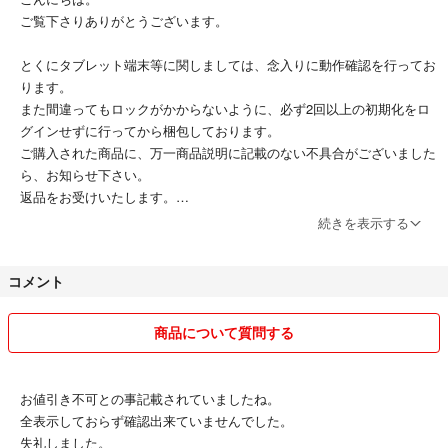
ご覧下さりありがとうございます。
とくにタブレット端末等に関しましては、念入りに動作確認を行ってお
ります。
また間違ってもロックがかからないように、必ず2回以上の初期化をロ
グインせずに行ってから梱包しております。
ご購入された商品に、万一商品説明に記載のない不具合がございました
ら、お知らせ下さい。
返品をお受けいたします。
続きを表示する
但しジャンク品に関しましては、できるだけ不具合箇所を明記するよう
には努めますが、発送後にさらに状態が悪化する場合もあるため、いっ
コメント
さいの保証はできかねます。
この点はどうかご注意下さい。
商品について質問する
お値引き不可との事記載されていましたね。
全表示しておらず確認出来ていませんでした。
失礼しました。