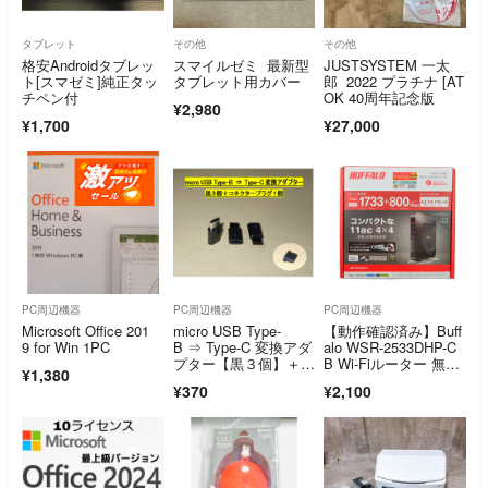
タブレット
その他
その他
格安Androidタブレッ
スマイルゼミ 最新型
JUSTSYSTEM 一太
ト[スマゼミ]純正タッ
タブレット用カバー
郎 2022 プラチナ [AT
チペン付
OK 40周年記念版
¥2,980
¥1,700
¥27,000
PC周辺機器
PC周辺機器
PC周辺機器
Microsoft Office 201
micro USB Type-
【動作確認済み】Buff
9 for Win 1PC
B ⇒ Type-C 変換アダ
alo WSR-2533DHP-C
プター【黒３個】＋コ
B Wi-Fiルーター 無線
¥1,380
ネクタープラグ１個◆
LANルーター 無線LA
¥370
¥2,100
充電、写真転送・・◆
N親機 バッファロー
動作品