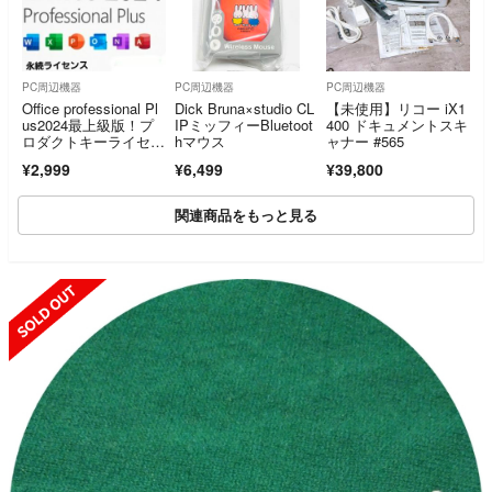
PC周辺機器
PC周辺機器
PC周辺機器
Office professional Pl
Dick Bruna×studio CL
【未使用】リコー iX1
us2024最上級版！プ
IPミッフィーBluetoot
400 ドキュメントスキ
ロダクトキーライセン
hマウス
ャナー #565
スキー永続版オフィス
¥2,999
¥6,499
¥39,800
2024pro-10台
関連商品をもっと見る
SOLD OUT