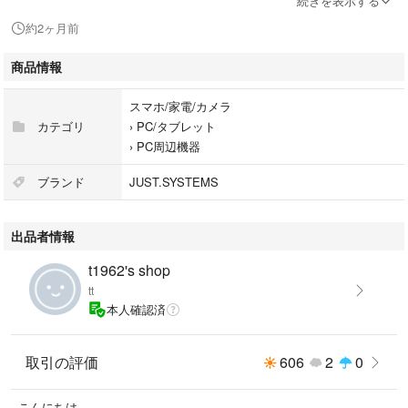
続きを表示する
くことも可能です。
約2ヶ月前
ご購入前にご相談下さい。
商品情報
購入申請をされた後に、お手数ですが、コメントをお願いいたします。
(気付かず期限切れになることがあるため。)
スマホ/家電/カメラ
カテゴリ
›
PC/タブレット
お値引きには対応できかねます。
›
PC周辺機器
急ぎの発送には対応いたしておりません。
ブランド
JUST.SYSTEMS
出品者情報
t1962's shop
tt
本人確認済
取引の評価
606
2
0
こんにちは。