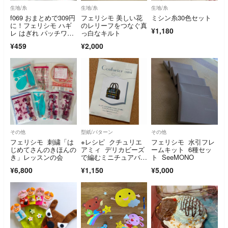
生地/糸
生地/糸
生地/糸
f069 おまとめで309円
フェリシモ 美しい花
ミシン糸30色セット
に！フェリシモ ハギ
のレリーフをつなぐ真
¥1,180
レ はぎれ パッチワー
っ白なキルト
ク 布
¥459
¥2,000
その他
型紙/パターン
その他
フェリシモ 刺繍「は
※レシピ クチュリエ
フェリシモ 水引フレ
じめてさんのきほんの
アミィ デリカビーズ
ームキット 6種セッ
き」レッスンの会
で編むミニチュアバッ
ト SeeMONO
グコレクション－③
¥6,800
¥1,150
¥5,000