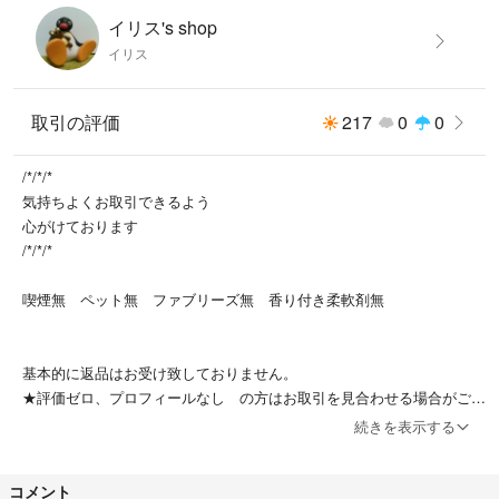
イリス's shop
イリス
取引の評価
217
0
0
/*/*/*
気持ちよくお取引できるよう
心がけております
/*/*/*
喫煙無 ペット無 ファブリーズ無 香り付き柔軟剤無
基本的に返品はお受け致しておりません。
★評価ゼロ、プロフィールなし の方はお取引を見合わせる場合がござ
います。
続きを表示する
⚫取引成立しなかったコメントについては１週間前後で削除いたしま
コメント
す。