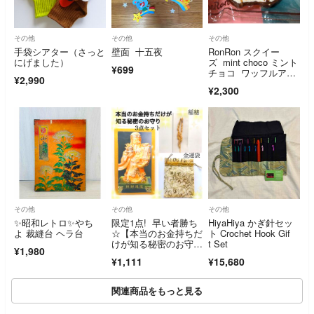
その他
その他
その他
手袋シアター（さっと
壁面 十五夜
RonRon スクイー
にげました）
ズ mint choco ミント
¥699
チョコ ワッフルアイ
¥2,990
ス
¥2,300
その他
その他
その他
✨昭和レトロ✨やち
限定1点! 早い者勝ち
HiyaHiya かぎ針セッ
よ 裁縫台 ヘラ台
☆【本当のお金持ちだ
ト Crochet Hook Gif
けが知る秘密のお守
t Set
¥1,980
り】
¥1,111
¥15,680
関連商品をもっと見る