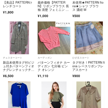
・撮影環境により色味が異なる場合があります。
【美品】PATTERNト
最終価格【PATTER
未使用★PATTERN fio
・古着特有のにおいが残る場合もあります。
レンチコート
N】リボンブラウス 長
na★シャツ ブラウ
袖 清楚 フェミニン 刺
ス 濃紺 M
¥1,800
繍 ビジュー
¥1,000
¥500
✨素敵なご縁を楽しみにしています♪
チェスターコート
カーディガン
ひざ丈スカート
新品未使用タグ付ビジ
パターンフィオナ カー
タグ付き！PATTERN fi
ュ付きパターンフィオ
ディガン 七分袖 ピン
ona レースリボンフレ
ナグレンチェックチェ
ク オレンジ
アスカート
スターコートM
¥6,500
¥1,110
¥900