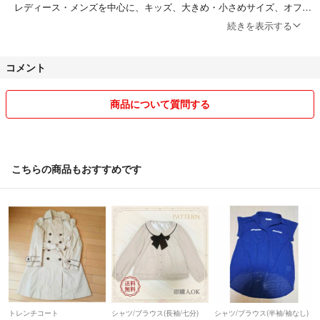
レディース・メンズを中心に、キッズ、大きめ・小さめサイズ、オフィ
スカジュアル、スポーツブランド、ニット、セーター、靴・バッグなど
続きを表示する
を取り扱っています。これからも出品予定なので、ぜひフォローお願い
します♪
コメント
✅【フォロワー様割】
・1,100円～1,999円：100円引き
商品について質問する
・2,000円～2,999円：200円引き
・3,000円～5,999円：300円引き
・6,000円～9,999円：500円引き
こちらの商品もおすすめです
✅【まとめ買い割】
・2点購入：200円引き
・3点購入：300円引き
🟥【ご確認ください】
⚠️値下げのご相談はお気軽に‼️
・ほかサイトにも出品しているため、売切れの際は削除します。
・購入後のクレーム対応は基本できません（不備があった場合は対応し
ます！）
トレンチコート
シャツ/ブラウス(長袖/七分)
シャツ/ブラウス(半袖/袖なし)