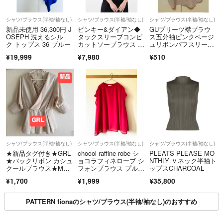
シャツ/ブラウス(半袖/袖なし)
シャツ/ブラウス(半袖/袖なし)
シャツ/ブラウス(半袖/袖なし)
新品未使用 36,300円 J
ピンキー&ダイアン◆
GUプリーツ襟ブラウ
OSEPH 洗えるシル
タックスリーブコンビ
ス五分袖ピンクベージ
ク トップス 36 ブルー
カットソーブラウス カ
ュリボンパフスリー
ーキ 38
ブ Lサイズ
¥19,999
¥7,980
¥510
シャツ/ブラウス(半袖/袖なし)
シャツ/ブラウス(半袖/袖なし)
シャツ/ブラウス(半袖/袖なし)
★新品タグ付き★GRL
chocol raffine robe シ
PLEATS PLEASE MO
★バックリボン カシュ
ョコラフィネローブ シ
NTHLY Ｖネック半袖ト
クールブラウス★Mサ
フォンブラウス プルオ
ップスCHARCOAL
イズ★
ーバー フリー
¥1,700
¥1,999
¥35,800
PATTERN fionaのシャツ/ブラウス(半袖/袖なし)のおすすめ