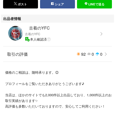
ポスト
シェア
LINEで送る
【実測値（平置き）】
着丈 約48cm
出品者情報
身幅 約47cm
肩幅 約57cm
古着のYFC
袖丈 約19cm
古着のYFC
本人確認済
【状態】
古着のため使用感はありますが、目立つダメージはなく良好です。
取引の評価
92
0
0
【注意事項】
※色味は撮影環境等により実物と異なる場合があります。
※古着商品のため多少のにおいや使用感があります。
価格のご相談は、随時承ります。😊
※採寸は平置き計測のため誤差±1〜2cmあります。
プロフィールをご覧いただきありがとうございます♪
【ハッシュタグ】
#古着のYFC女性用 #PATTERNfiona #ブラウス #ホワイト #半袖ブラウ
当店は、ほかのサイトでも2,000件以上出品しており、1,000件以上のお
ス #レディースM #春夏コーデ
取引実績があります✨
高評価も多数いただいておりますので、安心してご利用ください！
女性向け商品はコチラ→#古着のYFC女性用