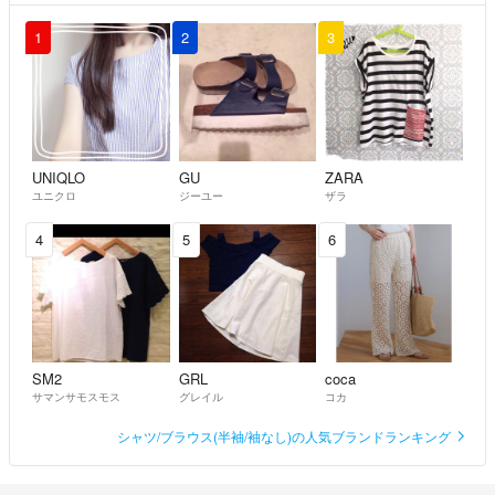
1
2
3
UNIQLO
GU
ZARA
ユニクロ
ジーユー
ザラ
4
5
6
SM2
GRL
coca
サマンサモスモス
グレイル
コカ
シャツ/ブラウス(半袖/袖なし)の人気ブランドランキング