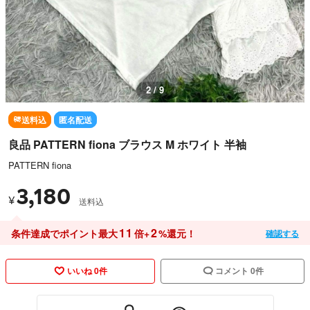
2 / 9
送料込
匿名配送
良品 PATTERN fiona ブラウス M ホワイト 半袖
PATTERN fiona
3,180
¥
送料込
11
2
条件達成でポイント最大
倍+
%還元！
確認する
いいね 0件
コメント 0件