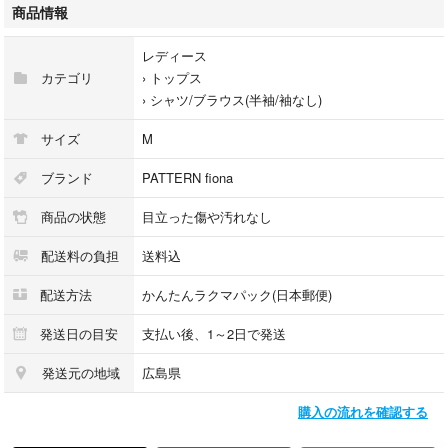
２点 -200円
商品情報
３点 -300円
レディース
【商品情報】
カテゴリ
›
トップス
商品名：良品 PATTERN fiona ブラウス M ホワイト 半袖
›
シャツ/ブラウス(半袖/袖なし)
カテゴリ：レディース トップス ブラウス
ブランド：PATTERN fiona
サイズ
M
色：ホワイト
素材：本体 ポリエステル65% 綿35%／別布 綿100%／刺繍糸 綿100%
ブランド
PATTERN fiona
サイズ（タグ表記）：M
商品の状態
目立った傷や汚れなし
状態要約：目立つ傷汚れなく良品
配送料の負担
送料込
【特徴】
・半袖で涼しげな印象
配送方法
かんたんラクマパック(日本郵便)
・刺繍デザインがアクセント
・やわらかな素材感
発送日の目安
支払い後、1～2日で発送
発送元の地域
広島県
【おすすめポイント】
・きれいめコーデに最適
購入の流れを確認する
・スカートやパンツと好相性
・春夏シーズンに活躍