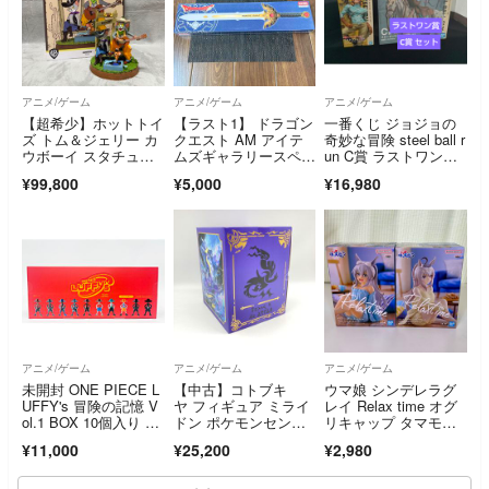
アニメ/ゲーム
アニメ/ゲーム
アニメ/ゲーム
【超希少】ホットトイ
【ラスト1】 ドラゴン
一番くじ ジョジョの
ズ トム＆ジェリー カ
クエスト AM アイテ
奇妙な冒険 steel ball r
ウボーイ スタチュ
ムズギャラリースペシ
un C賞 ラストワン
ー フィギュア
ャル ロトの剣
賞 セット ＋おまけ
¥99,800
¥5,000
¥16,980
アニメ/ゲーム
アニメ/ゲーム
アニメ/ゲーム
未開封 ONE PIECE L
【中古】コトブキ
ウマ娘 シンデレラグ
UFFY's 冒険の記憶 V
ヤ フィギュア ミライ
レイ Relax time オグ
ol.1 BOX 10個入り 90
ドン ポケモンセンタ
リキャップ タマモク
53360 BANDAI SPIRI
ーオリジナル/ポケッ
ロス フィギュア 2種
¥11,000
¥25,200
¥2,980
TS R2607-103
トモンスター スカー
セット
レット・バイオレット
[6][240006580907]