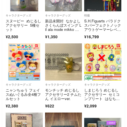
キャラクターグッズ
キャラクターグッズ
特撮
スヌーピー めじるし
新品未開封 なかよし
S.H.Figuarts パラドク
アクセサリー 5種セ
さくらんぼスイング L
スパーフェクトノック
ット
il ala mode mikko リ
アウトゲーマーレベル
ルアラモード スフ
99
¥2,500
¥1,350
¥16,799
レ ムース ガチャ
キャラクターグッズ
キャラクターグッズ
キャラクターグッズ
ニャンちゅう フェイ
モンチッチ めじるし
しまじろう めじるし
スぬいぐるみ全4種フ
アクセサリー2 チムた
アクセサリー セミコ
ルセット
ん イエローver.
ンプリート はなちゃ
ん セット コンプリ
¥2,380
¥622
¥2,099
ートセット