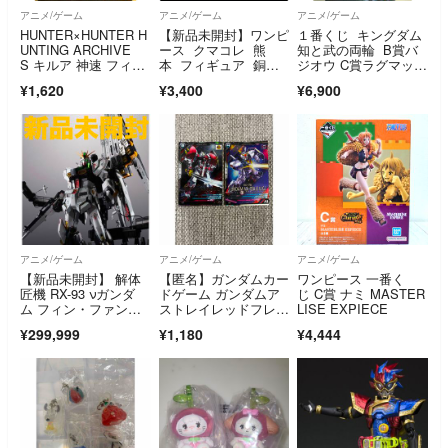
アニメ/ゲーム
アニメ/ゲーム
アニメ/ゲーム
HUNTER×HUNTER H
【新品未開封】ワンピ
１番くじ キングダム
UNTING ARCHIVE
ース クマコレ 熊
知と武の両輪 B賞バ
S キルア 神速 フィギ
本 フィギュア 銅
ジオウ C賞ラグマット
ュア② ※中身のみ
像 ルフィ KCF
セット
¥1,620
¥3,400
¥6,900
アニメ/ゲーム
アニメ/ゲーム
アニメ/ゲーム
【新品未開封】 解体
【匿名】ガンダムカー
ワンピース 一番く
匠機 RX-93 νガンダ
ドゲーム ガンダムア
じ C賞 ナミ MASTER
ム フィン・ファンネ
ストレイレッドフレー
LISE EXPIECE
ル装備
ム & ガンダムMk-II 2
¥299,999
¥1,180
¥4,444
枚セット