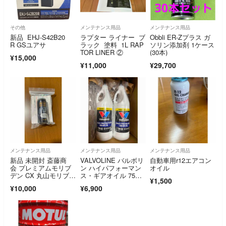
その他
メンテナンス用品
メンテナンス用品
新品 EHJ-S42B20
ラプター ライナー ブ
Obbli ER-Zプラス ガ
R GSユアサ
ラック 塗料 1L RAP
ソリン添加剤 1ケース
TOR LINER ②
(30本)
¥15,000
¥11,000
¥29,700
メンテナンス用品
メンテナンス用品
メンテナンス用品
新品 未開封 斎藤商
VALVOLINE バルボリ
自動車用r12エアコン
会 プレミアムモリブ
ン ハイパフォーマン
オイル
デン CX 丸山モリブデ
ス・ギアオイル 75W9
¥1,500
ン R134a
0 1USQt 新品2本セッ
¥10,000
¥6,900
ト