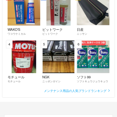
WAKO'S
ピットワーク
日産
ワコウケミカル
ピットワーク
ニッサン
4
5
6
モチュール
NGK
ソフト99
モチュール
ニッポンガイシ
ソフトキュウジュウキュウ
メンテナンス用品の人気ブランドランキング