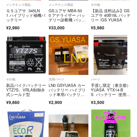
メンテナンス用品
メンテナンス用品
その他
ＧＳユアサ 345LN
GSユアサ MBA-50
【新品 送料込み】GS
1 ハイブリッド補機バ
0 アナライザー バッ
ユアサ 40B19L バッテ
ッテリー
テリー診断機 バッテ
リー /GS YUASA
リーテスター
¥2,980
¥33,000
¥5,980
その他
汎用パーツ
パーツ
新品バイクバッテリー
LN0 GSYUASA カー
手渡し限定（東京都）
YTZ7S、VRLA制御弁
バッテリー ハイブリ
YUASA YTX14-B
式シールド型
ッド車用バッテリ
S バッテリー 使用期
ー GS ユアサ
間 約1年
¥9,860
¥2,900
¥3,500