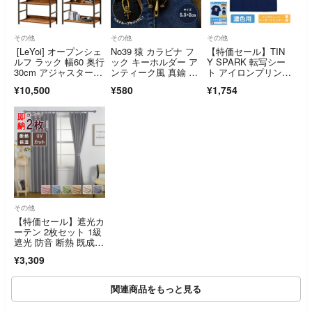
その他
その他
その他
[LeYoi] オープンシェ
No39 猿 カラビナ フ
【特価セール】TIN
ルフ ラック 幅60 奥行
ック キーホルダー ア
Y SPARK 転写シー
30cm アジャスター付
ンティーク風 真鍮 キ
ト アイロンプリント
き 収納ラック 本棚 木
ーリング
シート2.0 正
¥10,500
¥580
¥1,754
目調 スリム 省スペー
ス
その他
【特価セール】遮光カ
ーテン 2枚セット 1級
遮光 防音 断熱 既成カ
ーテン 厚地
¥3,309
関連商品をもっと見る