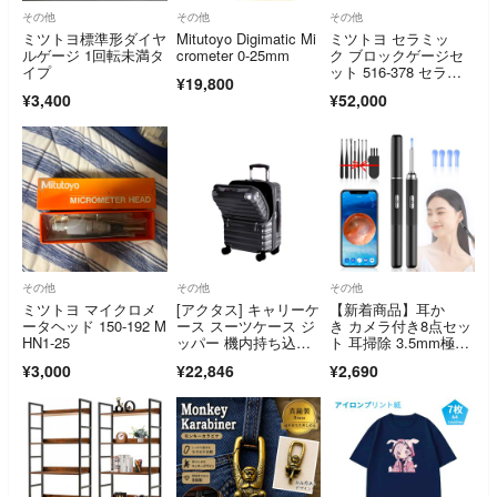
その他
その他
その他
ミツトヨ標準形ダイヤ
Mitutoyo Digimatic Mi
ミツトヨ セラミッ
ルゲージ 1回転未満タ
crometer 0-25mm
ク ブロックゲージセ
イプ
ット 516-378 セラブ
¥19,800
ロック
¥3,400
¥52,000
その他
その他
その他
ミツトヨ マイクロメ
[アクタス] キャリーケ
【新着商品】耳か
ータヘッド 150-192 M
ース スーツケース ジ
き カメラ付き8点セッ
HN1-25
ッパー 機内持ち込み
ト 耳掃除 3.5mm極細
サイズ フロン
レンズ 左右反転
¥3,000
¥22,846
¥2,690