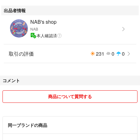
きる限り綺麗に梱包をさせていただきましたが、既に梱包済みとなります
出品者情報
ので、再度開封して内部を確認する事が難しく、質問にお答えできない可
能性がございます。ご了承くださいませ。
NAB's shop
既に梱包済みですので、購入後はできる限りすぐに発送できるようにさせ
NAB
ていただきたいと思います。
本人確認済
また大変申し訳ございません。現在のところお値引きは考えておりませ
ん。
取引の評価
231
0
0
最後までご覧いただき誠にありがとうございました。
何卒ご検討をよろしくお願い致します。322
コメント
商品について質問する
同一ブランドの商品