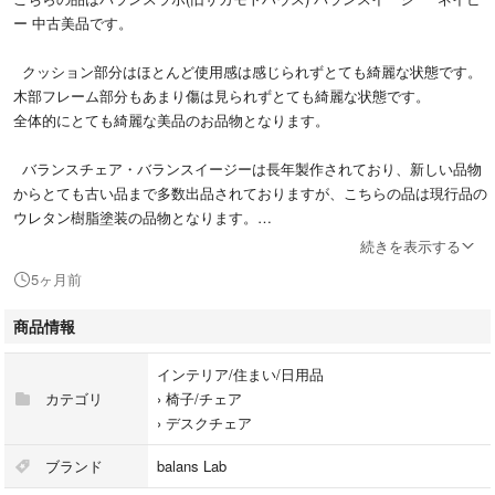
ー 中古美品です。
クッション部分はほとんど使用感は感じられずとても綺麗な状態です。
木部フレーム部分もあまり傷は見られずとても綺麗な状態です。
全体的にとても綺麗な美品のお品物となります。
バランスチェア・バランスイージーは長年製作されており、新しい品物
からとても古い品まで多数出品されておりますが、こちらの品は現行品の
ウレタン樹脂塗装の品物となります。
旧型Rybo社製品のラッカー塗装より木部塗装において耐久性が良い仕様
続きを表示する
となっております。
5ヶ月前
またクッション生地も現行タイプのアムンゼン生地のお品物です。
商品情報
保証書付・取扱説明書、六角レンチのみ付属いたします。
インテリア/住まい/日用品
カテゴリ
›
椅子/チェア
全体的に綺麗な状態だと思いますが、出来る限り細かく写真を撮らせて
›
デスクチェア
頂きましたので、詳細は写真をご参照くださいませ。
ブランド
balans Lab
また場所を取るため既にばらしてダンボールへ梱包済みとなります、で