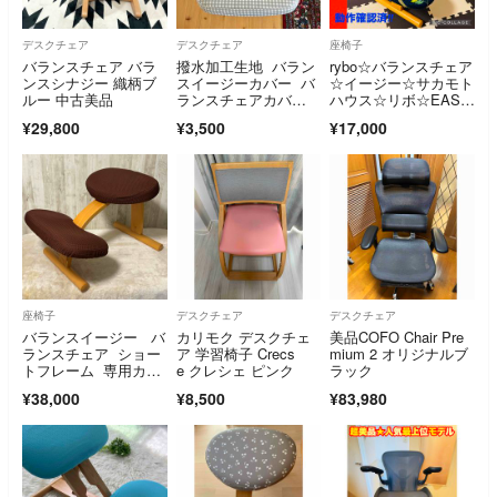
デスクチェア
デスクチェア
座椅子
バランスチェア バラ
撥水加工生地 バラン
rybo☆バランスチェア
ンスシナジー 織柄ブ
スイージーカバー バ
☆イージー☆サカモト
ルー 中古美品
ランスチェアカバ
ハウス☆リボ☆EASY
ー グレーチェック
☆カバー付き☆
¥29,800
¥3,500
¥17,000
座椅子
デスクチェア
デスクチェア
バランスイージー バ
カリモク デスクチェ
美品COFO Chair Pre
ランスチェア ショー
ア 学習椅子 Crecs
mium 2 オリジナルブ
トフレーム 専用カバ
e クレシェ ピンク
ラック
ー付
¥38,000
¥8,500
¥83,980