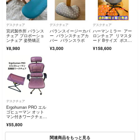
デスクチェア
デスクチェア
デスクチェア
宮武製作所 バランス
バランスイージーカバ
ハーマンミラー アー
チェア プロポーショ
ー バランスチェアカ
ロンチェア リマスタ
ンチェア 姿勢矯正
バー バランスラボ
ード Bサイズ ポスチ
ャーフィットSL
¥8,980
¥3,000
¥158,600
デスクチェア
Ergohuman PRO エル
ゴヒューマン オット
マン付きワークチェ
ア 紫
¥55,800
関連商品をもっと見る