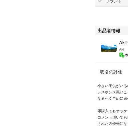
ブランド
muta ムータ
1piu1uguare3
STONE ISLA
PMDS ピーエム
DENHAM デンハ
出品者情報
メゾンキツネ
Monclerモンクレ
Aki'
PhilippeMode
Aki
アトランティック
ロイヤルフラッシ
B’2nd
取引の評価
ESTNATION
Safari
LEON
小さい子供がいる
レスポンス悪いこ
なるべく早めに頑
即購入でもオッケ
コメント頂いても
された方優先にな