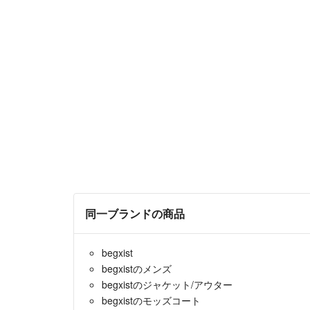
同一ブランドの商品
begxist
begxistのメンズ
begxistのジャケット/アウター
begxistのモッズコート