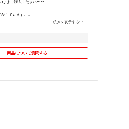
のままご購入ください〜〜
出品しています。
て発送しますが
続きを表示する
で神経質な方は
さい。
のものは定形外で
商品について質問する
になる方は
発送方法変更します。
小さくして発送するので
ください。
け出来ないので
ために気になる点があれば
！
入ください。