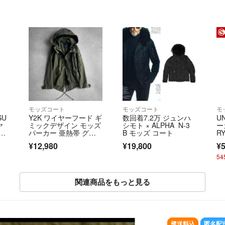
モッズコート
モッズコート
モ
SU
Y2K ワイヤーフード ギ
数回着7.2万 ジュンハ
U
ヤ
ミックデザイン モッズ
シモト × ALPHA N-3
ー
ダー
パーカー 亜熱帯 グラ
B モッズ コート
R
ブレ
ンジ 平成
タ
¥12,980
¥19,800
¥5
4
ー
ー
5
関連商品をもっと見る
送料込
匿名配