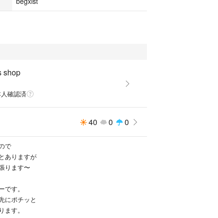
begxist
 ウノピゥ ウノピュウ
ND ストーンアイランド
ディーエス
ム
ール
s shop
l フィリップモデル
スターズ
本人確認済
ュ
40
0
0
ので
とありますが
張ります〜
ーです。
先にポチッと
ります。