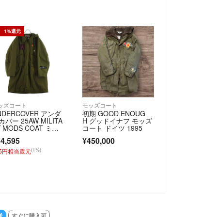
1%還元
ッズコート
モッズコート
NDERCOVER アンダ
初期 GOOD ENOUG
カバー 25AW MILITA
H グッドイナフ モッズ
Y MODS COAT ミリ
コート ドイツ 1995
リーモッズコート フ
4,595
¥450,000
ド付きジャケット カ
キ
(1%)
45円相当還元
SOLD OUT
送
すぐに購入可