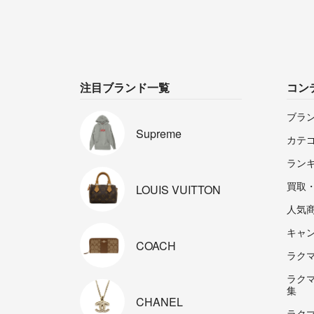
注目ブランド一覧
コン
ブラ
Supreme
カテ
ラン
買取
LOUIS
VUITTON
人気
キャ
COACH
ラクマp
ラク
集
CHANEL
ラク