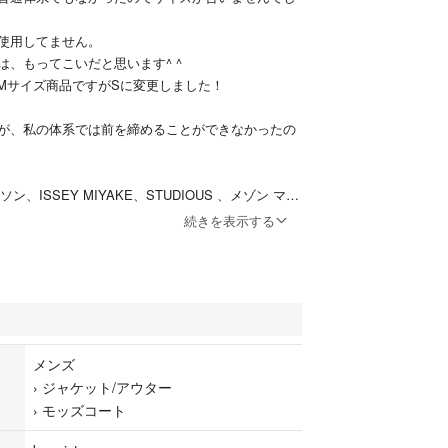
使用してません。
は、もってこいだと思います^ ^
、Mサイズ商品ですがSに変更しました！
が、私の体系では前を締めることができなかったの
ン、ISSEY MIYAKE、STUDIOUS 、メゾン マル
、BALENCIAGA、イヴ・サンローラン、バーバリー、
続きを表示する
ルフローレン、ジャーナルスタンダード 、ビーム
どお好きな方にもオススメです！
 アーバンリサーチ ナンガ ノースフェイス ダント
 バルトロ などの ダウンジャケット ブルゾン お好
メンズ
 ディースクエアード
›
ジャケット/アウター
na ドルチェ＆ガッバーナ
›
モッズコート
N ヤコブコーエン