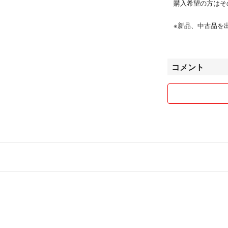
購入希望の方はそ
※新品、中古品を
なるべく綺麗にし
自宅保管になるの
購入しないでくだ
コメント
※発送は送料込み
発送致します。
保証がないので気
別途料金頂ければ
※梱包はなるべく
畳みジワ等ご理解
※返金、返品お受
御了承ください。
※クレーム等防ぐ
コメントください
納得した上でご購