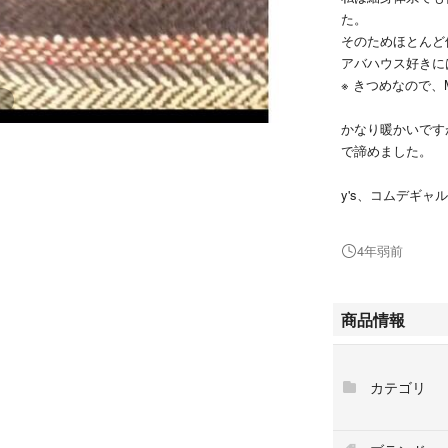
た。
そのためほとんど
アバハウス好きに
※ きつめなので
かなり暖かいです
で諦めました。
y's、コムデギャルソ
ジェラ 、ZARA
ポールスミス、ラ
4年弱前
ス 、ユニクロな
ナノ・ユニバース
ン ノースフェイス
商品情報
きな方にも。
DSQUARED2
カテゴリ
dolce＆gabba
JACOB COHE
BARL. ボーラー