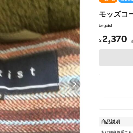
モッズコ
begxist
2,370
¥
商品説明
私は細身体系でも