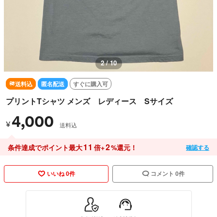
3 / 10
送料込
匿名配送
すぐに購入可
プリントTシャツ メンズ レディース Sサイズ
4,000
¥
送料込
11
2
条件達成でポイント最大
倍+
%還元！
確認する
いいね 0件
コメント 0件