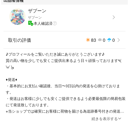
【状態】
・検品票を写真掲載しておりますのでご確認下さい。
ザブーン
・目立った傷、汚れ等無く比較的綺麗な状態かと思います。
ザブーン
本人確認済
【発送方法】
・コストを抑えて格安にてご提供させていただく為、簡易包装での発送に
なります。
取引の評価
83
0
0
※厚手の商品につきましては圧縮してゆうパケットポストにて発送します
ので予めご了承の上ご購入お願い致します。
♪プロフィールをご覧いただき誠にありがとうございます♪
質の高い物を少しでも安くご提供出来るよう日々頑張っております٩(
【注意事項】
'ω' )و
・古着はクリーニングして出品しております。
・できる限り現物に近づけた色合いにしておりますがモニター環境によ
♦︎発送♦︎
り、実際の商品の色や素材感が若干異なって見える場合があります。
・基本的にお支払い確認後、当日〜3日以内の発送を心掛けておりま
・中古品の特性上完璧を求める方のご購入はご遠慮下さい。
す。
・中古品、ヴィンテージにご理解のある方のみお願いします。
・発送はお客様に少しでも安くご提供できるよう必要最低限の簡易包装
・評価後は対応出来なくなってしまいますので、何かございましたら評価
にて発送致しております。
前にご連絡ください。
※当ショップでは確実にお客様に荷物を届ける為追跡番号付きの発送以
・その他気になる点がございましたら、お気軽にご質問をお願い致しま
外は行っておりません。
続きを表示する
す。