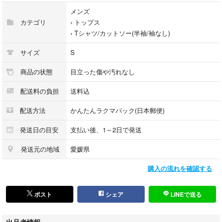
・ルームウェア
メンズ
・パジャマ
カテゴリ
›
トップス
・US古着
›
Tシャツ/カットソー(半袖/袖なし)
・Sサイズ(US)※表記サイズ
サイズ
S
※サイズ目安
XS(US)→S(日本)
商品の状態
目立った傷や汚れなし
S(US)→M(JP)
配送料の負担
送料込
M(US)→L(JP)
L(US)→LL(JP)
配送方法
かんたんラクマパック(日本郵便)
XL(US)→XL(JP)
※ブランド・商品・デザインによって大きな差異がある場合がありますの
発送日の目安
支払い後、1～2日で発送
で平置き寸法表をご参照下さい。
発送元の地域
愛媛県
◆平置き寸法:写真参照
購入の流れを確認する
※素人採寸の為多少の誤差はご了承下さい。
◆カラー:シャドウブルー
※色はあくまで目安程度ですがカラーコードと照らし合わせて表記してお
ポスト
シェア
LINEで送る
ります。
出品者情報