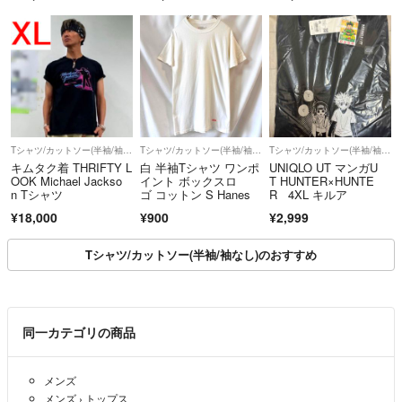
シュ加工 クリーム X
L 71016472
Tシャツ/カットソー(半袖/袖なし)
Tシャツ/カットソー(半袖/袖なし)
Tシャツ/カットソー(半袖/袖なし)
キムタク着 THRIFTY L
白 半袖Tシャツ ワンポ
UNIQLO UT マンガU
OOK Michael Jackso
イント ボックスロ
T HUNTER×HUNTE
n Tシャツ
ゴ コットン S Hanes
R 4XL キルア
¥18,000
¥900
¥2,999
Tシャツ/カットソー(半袖/袖なし)のおすすめ
同一カテゴリの商品
メンズ
メンズ
›
トップス