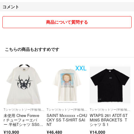
♦︎その他♦︎
#THEDUCKCOMPANY
コメント
★3日以上入金が確認できない場合キャンセルさせて頂く場合がありま
#ダックカンパニー
すので入金が遅れる場合は事前にご連絡をお願い致します。
#犬
★コメントのやり取りの途中でも購入された方が優先になりますのでご
商品について質問する
#シンプル
了承下さい。
#ヴィンテージ
★取引成立後お客様都合によるキャンセル、画像のイメージと違う、サ
#ビンテージ
イズが合わない等の返品交換は致しかねますのでご了承下さい。
#Tシャツ
★その他気になる点はお気軽にご質問下さい♪
こちらの商品もおすすめです
#プリントTシャツ
#部屋着
#ルームウェア
#パジャマ
#Sサイズ
#Mサイズ
#アメカジ
#メンズ
#レディース
Tシャツ/カットソー(半袖/袖なし)
Tシャツ/カットソー(半袖/袖なし)
Tシャツ/カットソー(半袖/袖なし)
未使用 Chew Foreve
SAINT Mxxxxxx ×CHU
WTAPS 261 ATDT-ST
r チューフォーエバ
CKY SS T-SHIRT SAI
M09S BRACKETS T
ー 半袖Tシャツ SS0
NT
シャツ S 1
4 プリント デスグリッ
¥10,900
¥46,480
¥14,000
プ ヴィンテージウォッ