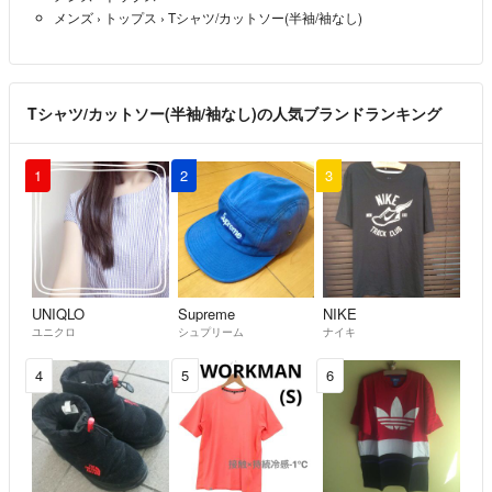
メンズ
›
トップス
›
Tシャツ/カットソー(半袖/袖なし)
Tシャツ/カットソー(半袖/袖なし)の人気ブランドランキング
1
2
3
UNIQLO
Supreme
NIKE
ユニクロ
シュプリーム
ナイキ
4
5
6