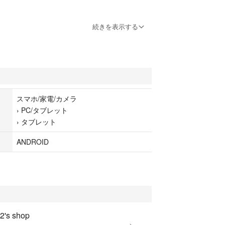
ン：13
続きを表示する
れた元スマイルゼミタブレット。（スマイルゼミの
。）
2DT）とはサイズ等の多少の違いや充電口がUSBタイプ
スマホ/家電/カメラ
リー増量、USBホスト機能追加、アンドロイドバー
›
PC/タブレット
いといった違いはありますが、使い勝手はほぼ同
›
タブレット
アプリはプリインストールされていますが、旧型と同様
ノラルサウンドのため、物足りなさを感じるかもし
ANDROID
品中のKC-T302DTご参照）
装着すれば壊れにくくなるといった点も、旧型と同
、画面には目立つ線傷等がございます。その他の部
少の傷がございます。
2's shop