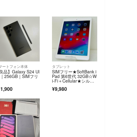
マートフォン本体
タブレット
良品】Galaxy S24 Ul
SIMフリー★SoftBank i
ra｜256GB｜SIMフリ
Pad 第6世代 32GB☆W
i-Fi＋Cellular★シルバ
ー☆MR6P2J/A★送料
1,900
¥9,980
無料