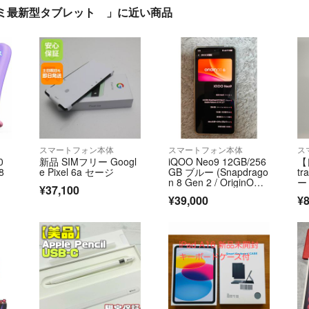
ルゼミ最新型タブレット 」に近い商品
スマートフォン本体
スマートフォン本体
ス
0
新品 SIMフリー Googl
iQOO Neo9 12GB/256
【
8
e Pixel 6a セージ
GB ブルー (Snapdrago
t
n 8 Gen 2 / OriginO
ー
¥37,100
S 6)
¥39,000
¥8