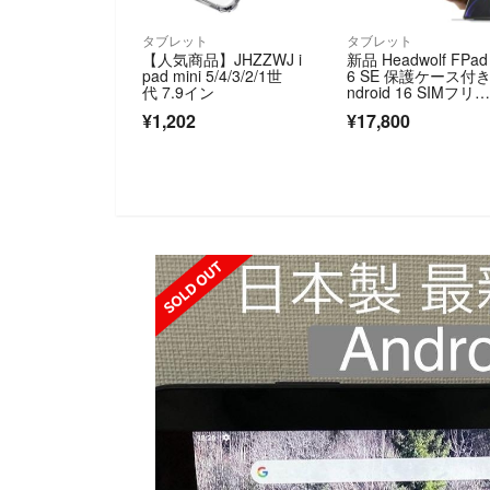
タブレット
タブレット
【人気商品】JHZZWJ i
新品 Headwolf FPad
pad mini 5/4/3/2/1世
6 SE 保護ケース付き
代 7.9イン
ndroid 16 SIMフリ
ー タブレット
¥1,202
¥17,800