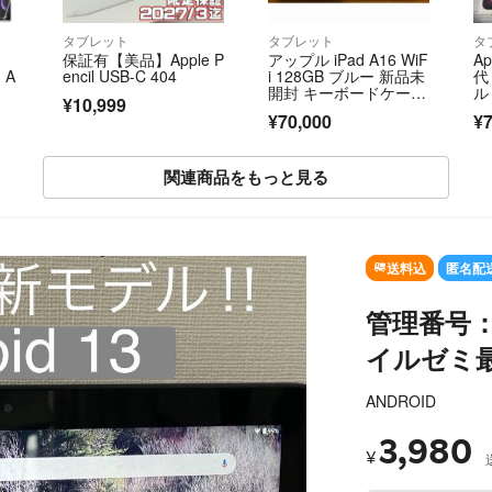
タブレット
タブレット
タ
保証有【美品】Apple P
アップル iPad A16 WiF
Ap
 A
encil USB-C 404
i 128GB ブルー 新品未
代 
開封 キーボードケース
ル
¥10,999
付
¥70,000
¥7
関連商品をもっと見る
SOLD OUT
送料込
匿名配
管理番号：
イルゼミ
ANDROID
3,980
¥