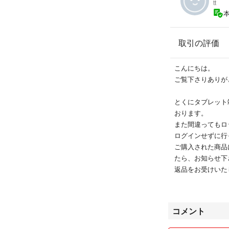
tt
オマケの耐衝撃性
発送させて頂きま
としたことで破損
取引の評価
でしたら、とても
オマケのカバーの
こんにちは。
合は、＋300円
ご覧下さりありが
状態の良い同型の
とくにタブレット
ですので、そちら
おります。
また間違ってもロ
専用充電器がなくても
ログインせずに行
ケーブルで充電可
ご購入された商品
たら、お知らせ下
購入申請をされた
返品をお受けいた
す。(気付かず期
但しジャンク品に
掲載画像は、使い
うには努めますが
コメント
いっさいの保証は
この点はどうかご