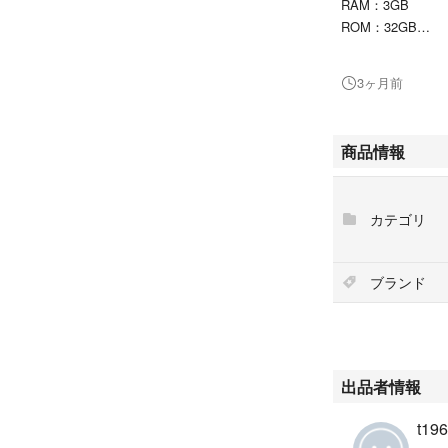
RAM：3GB
ROM：32GB
Androidバージョ
日本製
3ヶ月前
アンドロイド化さ
受講はできません
商品情報
旧型（KC-T30
Cへの変更、メモ
カテゴリ
ジョンが４つ新し
じ。Youtube
にスピーカーはモ
ブランド
れません。（同時出
また専用カバーに
様です。
出品者情報
商品の状態ですが
位についても、多
t196