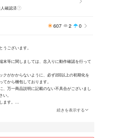
に優れた専用カバー（傷や汚れあり）に装着して、
本人確認済
す。このモデルは旧型ほど頑丈でないため、ちょっ
しやすいとの評価がある為、子供さん用にとお考え
607
2
0
役立つでしょう。
代わりに、傷みや汚れが軽微なカバーをご所望の場
で対応可能ですので、ご購入前にご相談下さい。
とうございます。
タブレットをご所望の場合は、別途4980円で出品中
端末等に関しましては、念入りに動作確認を行って
をご検討下さい。
ックがかからないように、必ず2回以上の初期化を
、1~2A 5V程度のACアダプターとtypeCのUSB
ってから梱包しております。
能です。
に、万一商品説明に記載のない不具合がございまし
さい。
後に、お手数ですが、コメントをお願いいたしま
します。
限切れになることがあるため。)
続きを表示する
関しましては、できるだけ不具合箇所を明記するよ
回しのものとなります。
、発送後にさらに状態が悪化する場合もあるため、
できかねます。
注意下さい。