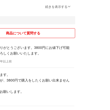
せん。本当に購入を検討していただいている時のみ
続きを表示する
いですm(._.)m
なかった等 、返品は基本お受けいたしません。他サイ
うなことがありまして大変困りましたので ご理解く
商品について質問する
りがとうございます。3800円にお値下げ可能
ろしくお願いいたします。
 1年以上前
ます。
が、3800円で購入をしたくお願い出来ません
お願いします。