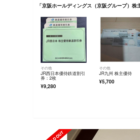
「京阪ホールディングス（京阪グループ）株
その他
その他
JR西日本優待鉄道割引
JR九州 株主優待
券：2枚
¥5,700
¥9,280
SOLD OUT