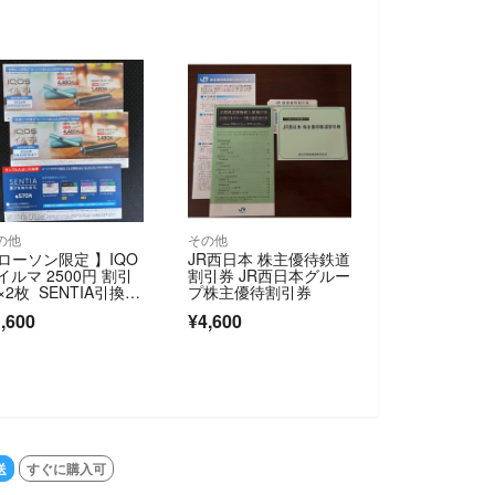
の他
その他
ローソン限定 】IQO
JR西日本 株主優待鉄道
 イルマ 2500円 割引
割引券 JR西日本グルー
×2枚 SENTIA引換券
プ株主優待割引券
1枚
,600
¥4,600
送
すぐに購入可