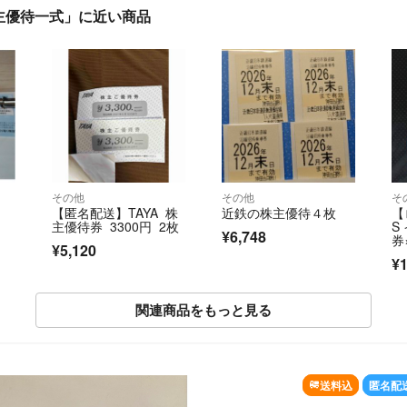
主優待一式」に近い商品
その他
その他
そ
【匿名配送】TAYA 株
近鉄の株主優待４枚
【
主優待券 3300円 2枚
S
¥6,748
券
¥5,120
×
¥1
関連商品をもっと見る
送料込
匿名配