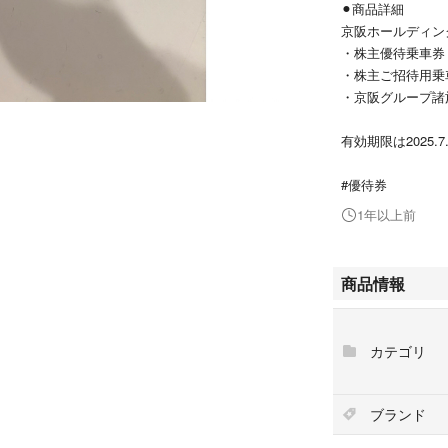
⚫︎商品詳細
京阪ホールディン
・株主優待乗車券
・株主ご招待用乗
・京阪グループ諸
有効期限は2025.7
#優待券
1年以上前
商品情報
カテゴリ
ブランド