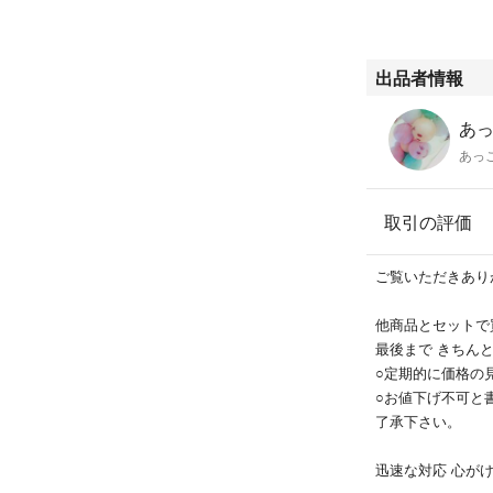
出品者情報
あっこ
あっ
取引の評価
ご覧いただきあり
他商品とセットで
最後まで きちん
○定期的に価格の
○お値下げ不可と
了承下さい。
迅速な対応 心がけて