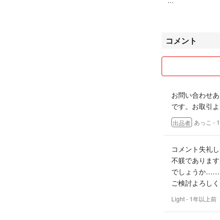
○イイネはいりま
付けてくださると嬉し
コメント
※ サイズが合わ
トですが、このよ
ださい ( ᵒ̴̶̷̥́ _ᵒ̴̶̷̣̥̀ )
お問い合わせあ
です。お取引よ
あっこ
-
出品者
コメント失礼し
不躾であります
でしょうか……
ご検討よろしく
Light
- 1年以上前