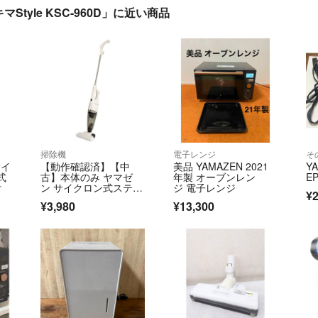
yle KSC-960D」に近い商品
掃除機
電子レンジ
そ
サイ
【動作確認済】【中
美品 YAMAZEN 2021
Y
式
古】本体のみ ヤマゼ
年製 オーブンレン
EP
付
ン サイクロン式スティ
ジ 電子レンジ
¥2
ック＆ハンディクリー
¥3,980
¥13,300
ナー ホワイト ZC-MS4
0-W