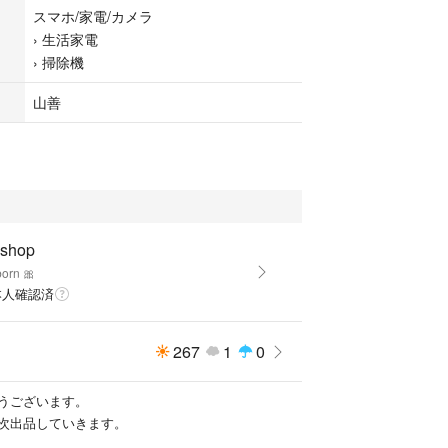
スマホ/家電/カメラ
›
生活家電
›
掃除機
山善
 shop
born 🎀
本人確認済
267
1
0
うございます。
次出品していきます。