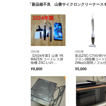
「新品箱不良 山善サイクロンクリーナースキマSt
掃除機
掃除機
【2024年製】山善 YA
新品ZSC-C700(W)
MAZEN コードレス掃
クロン掃除機コード
除機 ZSC-L121
2Way白隙間ノズル
(B) 箱・説明書付
¥9,800
¥5,000