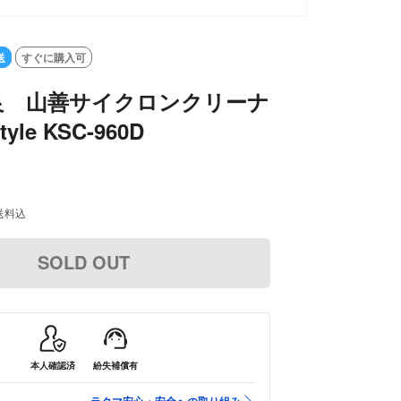
送
すぐに購入可
良 山善サイクロンクリーナ
le KSC-960D
送料込
SOLD OUT
本人確認済
紛失補償有