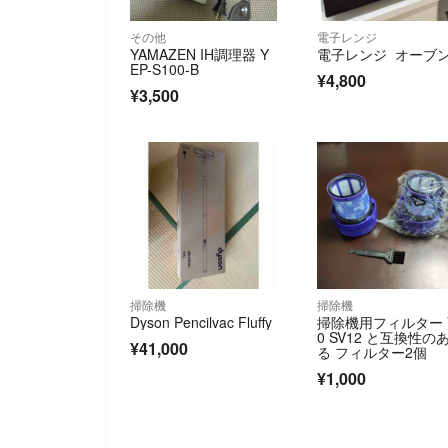
その他
電子レンジ
YAMAZEN IH調理器 Y
電子レンジ オーブ
EP-S100-B
¥4,800
¥3,500
掃除機
掃除機
Dyson Pencilvac Fluffy
掃除機用フィルター 
0 SV12 と互換性の
¥41,000
る フィルター2個
¥1,000