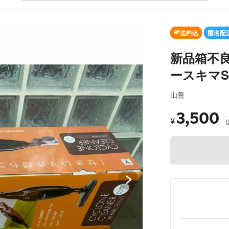
SOLD OUT
送料込
匿名配
新品箱不
ースキマSty
山善
3,500
¥