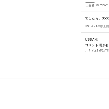
🎀 reborn
出品者
でしたら、35
U38tA
- 1年以上前
U38tA様
コメント頂き有
こちらは即決頂
きます。
ご検討宜しく御
🎀 reborn
出品者
3000円込み
U38tA
- 1年以上前