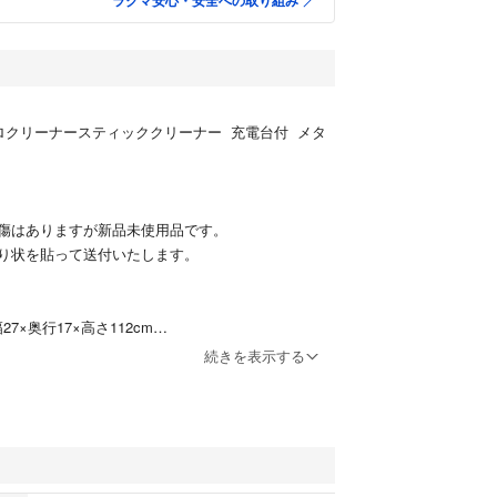
ラクマ安心・安全への取り組み
ロクリーナースティッククリーナー 充電台付 メタ
傷はありますが新品未使用品です。
り状を貼って送付いたします。
×奥行17×高さ112cm
10.5×奥行11×高さ45cm
続きを表示する
2kg
ル水素充電池
時間
5分