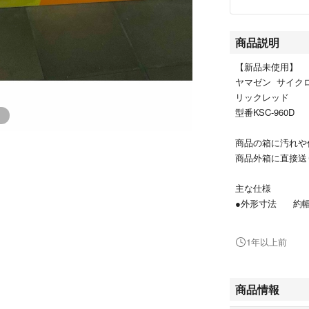
商品説明
【新品未使用】
ヤマゼン サイク
リックレッド
型番KSC-960D
商品の箱に汚れや
商品外箱に直接送
主な仕様
●外形寸法 約幅27
●ハンディ寸法 約幅
●本体質量 約2.
1年以上前
●電源 ニッケ
●充電時間 約4
●使用時間 約1
商品情報