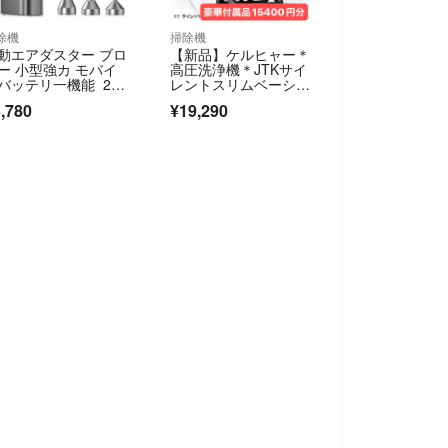
除機
掃除機
動エアダスター ブロ
【新品】ケルヒャー＊
ー 小型強カ モバイ
高圧洗浄機＊JTKサイ
バッテリ一機能 250
レントスリムベーシッ
00RPM 180分連続使
ク ＊ジャパネット
,780
¥19,290
 Type-c充電高速回
転