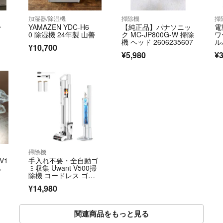
加湿器/除湿機
掃除機
掃
ン
YAMAZEN YDC-H6
【純正品】パナソニッ
電
0 除湿機 24年製 山善
ク MC-JP800G-W 掃除
ワ
機 ヘッド 2606235607
ル
¥10,700
0
¥5,980
¥3
用
掃除機
V1
手入れ不要・全自動ゴ
あ
ミ収集 Uwant V500掃
除機 コードレス ゴミ
収集
¥14,980
関連商品をもっと見る