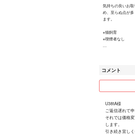
気持ちの良いお取
め、至らぬ点が多
ます。
※猫飼育
※喫煙者なし
ベストな状態で発
い。
コメント
U38tA様
ご返信遅れて申
それでは価格変
します。
引き続き宜しく