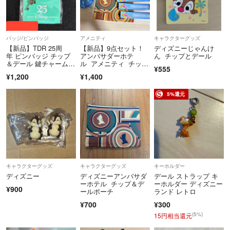
⚠️申請承認後の無断キャンセルが増えており迷惑しております。。悪評
価をつけさせていただきますm(_ _)m
バッジ/ピンバッジ
アメニティ
キャラクターグッズ
【新品】TDR 25周
【新品】9点セット！
ディズニーじゃんけ
⚠️当たり前ですが…偽物は出品しません！
年 ピンバッジ チップ
アンバサダーホテ
ん チップとデール
「本物ですか？」っいうご質問にはお答えしません。
＆デール 鍵チャーム付
ル アメニティ チップ
¥555
また、定価、購入価格もお答えしませんm(_ _)m
き 公式 限定
とデール
¥1,200
¥1,400
ご自身でお調べ願います。
5%還元
気持ちの良い取り引きになるよう、宜しくお願いします✨
キャラクターグッズ
キャラクターグッズ
キーホルダー
ディズニー
ディズニーアンバサダ
デール ストラップ キ
ーホテル チップ＆デ
ーホルダー ディズニー
¥900
ールポーチ
ランド レトロ
¥700
¥300
(5%)
15円相当還元