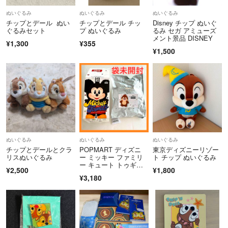
は削除し、読んでいただけてないとみなしブロックさせていただきま
ぬいぐるみ
ぬいぐるみ
ぬいぐるみ
す！
チップとデール ぬい
チップとデール チッ
Disney チップ ぬいぐ
※1000円以下の物は値下げ不可
ぐるみセット
プ ぬいぐるみ
るみ セガ アミューズ
メント景品 DISNEY
¥1,300
¥355
¥1,500
お取り置き、着画は行いませんm(__)m
いただいたコメントは、当日中にご連絡がなかったり、不要になった時
点で削除させていただきます。
不明な点、質問等ありましたら、必ず購入前に宜しくお願いしますm(_
_)m
ぬいぐるみ
ぬいぐるみ
ぬいぐるみ
チップとデールとクラ
POPMART ディズニ
東京ディズニーリゾー
リスぬいぐるみ
ー ミッキー ファミリ
ト チップ ぬいぐるみ
全ての商品を購入申請ありにしております。
ー キュート トゥギャ
¥2,500
¥1,800
ザー デール
¥3,180
⚠️評価０の方はコメントをいただいてから承認させていただきます。無
言申請の場合、承認致しませんm(_ _)m
⚠️悪い評価が複数ある方とのお取引はお断りします