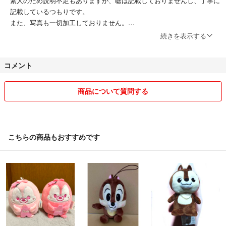
素人のため説明不足もありますが、嘘は記載しておりませんし、丁寧に
記載しているつもりです。
また、写真も一切加工しておりません。
ご心配でしたら正規店にて新品をお買い求め下さい！！
続きを表示する
少しでも疑問がありましたら、購入前にご質問をお願いします追加の写
真もUP可能です
コメント
⚠️夜(21時以降)は対応出来ないことが多いです。
通知を切っています
商品について質問する
全商品申請ありにしているため、クーポンをご利用の方等、ギリギリに
申請されると間に合わない可能性がございます。
⚠️コメ逃げ、悪い評価が多い方、購入申請許可後のキャンセル、スムー
こちらの商品もおすすめです
ズにお取り引き出来なかった方、転載されている方、非常識な値下げ依
頼をされる方等、トラブルを避けたいためブロックしますm(__)m
ご覧いただき有難うございます✨
出来る限り低価格で出品しております。
※「値下げ不可」と記載がある商品の価格交渉は行いません。コメント