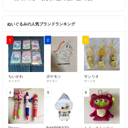
ぬいぐるみの人気ブランドランキング
1
2
3
ちいかわ
ポケモン
サンリオ
チイカワ
ポケモン
サンリオ
4
5
6
Disney
BANPRESTO
トイ・ストーリー