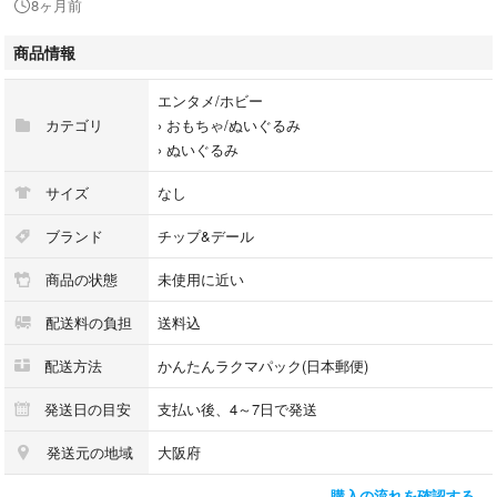
8ヶ月前
サンタ帽子とリボンが特徴のチップのぬいぐるみバッグ。
商品情報
- キャラクター: チップ
- デザイン: サンタ帽子付き
エンタメ/ホビー
- 素材: ぬいぐるみ
カテゴリ
›
おもちゃ/ぬいぐるみ
- 色: 茶色、クリーム色、黄色
›
ぬいぐるみ
- 特徴: リボン付き
サイズ
なし
ブランド
チップ&デール
商品の状態
未使用に近い
配送料の負担
送料込
配送方法
かんたんラクマパック(日本郵便)
発送日の目安
支払い後、4～7日で発送
発送元の地域
大阪府
購入の流れを確認する