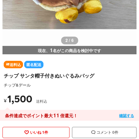
3 / 6
1
現在、
名がこの商品を検討中です
送料込
匿名配送
チップ サンタ帽子付きぬいぐるみバッグ
チップ&デール
1,500
¥
送料込
11
条件達成でポイント最大
倍還元！
確認する
いいね 1件
コメント 0件