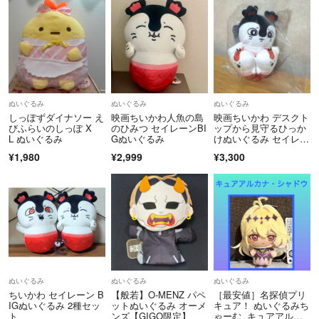
ぬいぐるみ
ぬいぐるみ
ぬいぐるみ
しっぽずダイナソー え
映画ちいかわ人魚の島
映画ちいかわ デスクト
びふらいのしっぽ X
のひみつ セイレーンBI
ップから見守るひっか
L ぬいぐるみ
Gぬいぐるみ
けぬいぐるみ セイレー
ン 人魚
¥1,980
¥2,999
¥3,300
ぬいぐるみ
ぬいぐるみ
ぬいぐるみ
ちいかわ セイレーン B
【般若】O-MENZ パペ
［最安値］名探偵プリ
IGぬいぐるみ 2種セッ
ットぬいぐるみ オーメ
キュア！ ぬいぐるみち
ト
ンズ【GIGO限定】
ゃーむ キュアアルカ