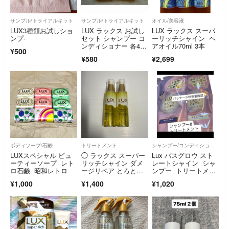
サンプル/トライアルキット
サンプル/トライアルキット
オイル/美容液
LUX3種類お試しショ
LUX ラックス お試し
LUX ラックス スーパ
ンプ-
セット シャンプー コ
ーリッチシャイン ヘ
ンディショナー 各40g
アオイル70ml 3本
¥500
×2セット
¥580
¥2,699
ボディソープ/石鹸
トリートメント
シャンプー/コンディショナーセット
LUXスペシャル ビュ
◯ ラックス スーパー
Lux バスグロウ スト
ーティーソープ レト
リッチシャイン ダメ
レートシャイン シャ
ロ石鹸 昭和レトロ
ージリペア とろとろ
ンプー トリートメン
補修ヘアオイル×2
ト ２種セット
¥1,000
¥1,400
¥1,020