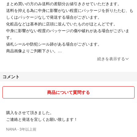
まとめ買いの方のみ送料の差額分お値引きさせていただきます。
送料を抑える為に中身に影響がない程度にパッケージを折りたたむ、も
しくはパッケージなしで発送する場合がございます。
化粧品などは基本的に店頭に並んでいたものがほとんどです。
中身に影響がない程度のパッケージの傷や破れがある場合がございま
す。
値札シールや防犯シール跡がある場合がございます。
商品画像よりご判断下さい。
続きを表示する
質問等気軽にコメントください。
送料込みの場合、普通郵便等の1番安い方法になります。
コメント
郵送中の破損、紛失は一切責任を負いませんので不安な方は配送方法を
ご相談ください。
発送土日祝はさむとその分発送もずれ込みます。
商品について質問する
なるべく早く発送するよう心がけますが、お急ぎの場合は購入前にコメ
ントいただけると助かります。
購入をさせて頂きました。
後のトラブル回避のためにも納得行くまで質問してください！
ご連絡と発送を宜しくお願い致します！
小さい子供がおり仕事もしているためお返事、発送にお時間いただくこ
NANA
- 3年以上前
ともあります。