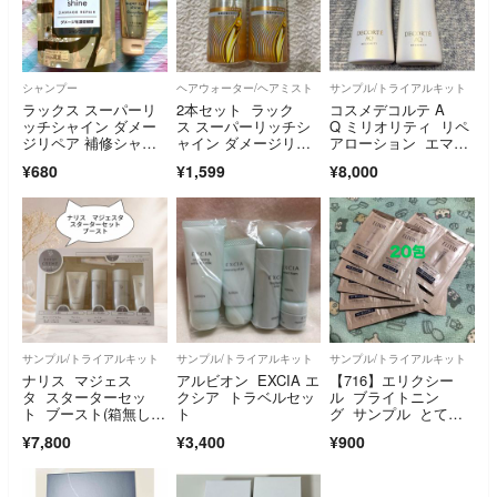
シャンプー
ヘアウォーター/ヘアミスト
サンプル/トライアルキット
ラックス スーパーリ
2本セット ラック
コスメデコルテ A
ッチシャイン ダメー
ス スーパーリッチシ
Q ミリオリティ リペ
ジリペア 補修シャン
ャイン ダメージリペ
アローション エマル
プー つめかえ用 2
ア 補修ヘアミスト 20
ジョン 75ml 2個
¥680
¥1,599
¥8,000
0ml lux
サンプル/トライアルキット
サンプル/トライアルキット
サンプル/トライアルキット
ナリス マジェス
アルビオン EXCIA エ
【716】エリクシー
タ スターターセッ
クシア トラベルセッ
ル ブライトニン
ト ブースト(箱無し発
ト
グ サンプル とても
送)
しっとり
¥7,800
¥3,400
¥900