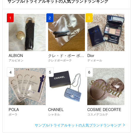
サンプル/トライアルキットの人気ブランドランキング
1
2
3
ALBION
クレ・ド・ポー ボーテ
Dior
アルビオン
クレドポーボーテ
ディオール
4
5
6
POLA
CHANEL
COSME DECORTE
ポーラ
シャネル
コスメデコルテ
サンプル/トライアルキットの人気ブランドランキング