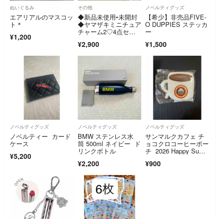
ぬいぐるみ
その他
ノベルティグッズ
エアリアルのマスコッ
◆新品未使用•未開封
【希少】非売品FIVE-
ト＊
◆ヤマザキミニチュア
O DUPPIES ステッカ
チャーム2♡4点セッ
ー
¥1,200
ト
¥2,900
¥1,500
ノベルティグッズ
ノベルティグッズ
ノベルティグッズ
ノベルティー カード
BMW ステンレス水
サンマルクカフェ チ
ケース
筒 500ml ネイビー ド
ョコクロコーヒーポー
リンクボトル
チ 2026 Happy Sum
¥5,200
mer Bag 夏の福袋 サ
¥2,200
¥900
ンマルク