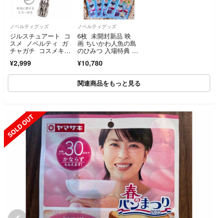
ノベルティグッズ
ノベルティグッズ
ジルスチュアート コ
6枚 未開封新品 映
スメ ノベルティ ガ
画 ちいかわ人魚の島
チャガチ コスメキー
のひみつ 入場特典 第
ホルダーコレクショ
2弾 ボンボンドロップ
¥2,999
¥10,780
ン リップブロッサ
シール
ム バーム
関連商品をもっと見る
SOLD OUT