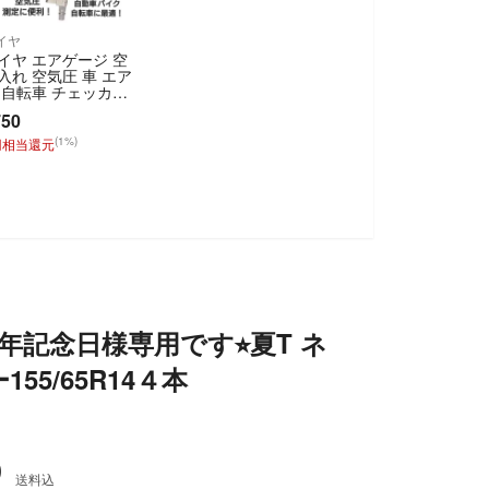
イヤ
イヤ エアゲージ 空
入れ 空気圧 車 エア
 自転車 チェッカ
 バイク
750
(1%)
円相当還元
周年記念日様専用です⭐︎夏T ネ
55/65R14４本
0
送料込