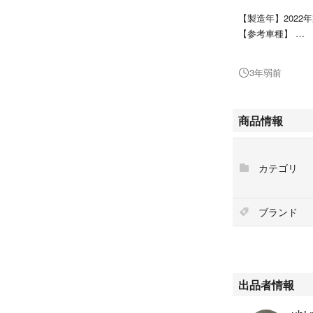
【製造年】2022
【参考車種】
ピクシス N-BOX
ン ekカスタム e
3年弱前
オ アルト アルト
ース ミラココア 
ヴキャンバス ム
商品情報
軽自動車など
車種はあくまでも
カテゴリ
可能性もござい
マッチングに関し
でお調べ下さい
ブランド
※できるだけ詳細
渡って保管されて
だいてご検討下さ
出品者情報
#ブリヂストン
#夏タイヤ