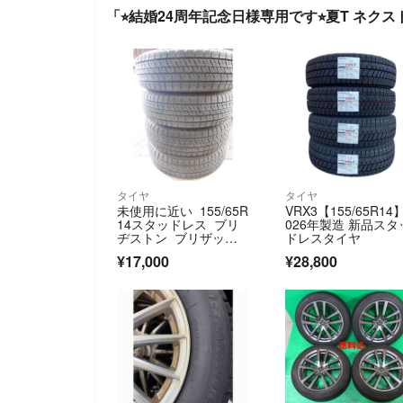
「⭐︎結婚24周年記念日様専用です⭐︎夏T ネクス
タイヤ
タイヤ
未使用に近い 155/65R
VRX3【155/65R14】
14スタッドレス ブリ
026年製造 新品スタ
ヂストン ブリザックV
ドレスタイヤ
RX2 2024年 ４本 ス
¥17,000
¥28,800
ペーシア パレット デ
イズなど