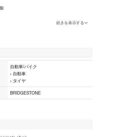
年製
 N-ONE N-WGN デイス デイスルークス フレアワゴ
続きを表示する
kスペース ekクロスekワゴン スバルR2 ステラ プレ
ラパン スペーシア ワゴンR ウェイク タント ミライ
ミラトコットムーヴ ムーヴコンテ ムーヴラテ ムー
ーヴラテ
自動車/バイク
参考となります。形式や年式によって装着できない
›
自動車
ます。
›
タイヤ
てはご購入前に質問して頂くか、ご購入前にご自身
。
BRIDGESTONE
調査致しましたが、未使用品とは言え一度は人手に
いた品物です。商品画像や商品説明を良くご覧いた
いませ。