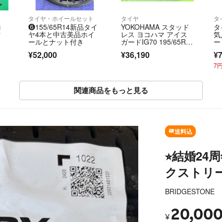
ト
タイヤ・ホイールセット
タイヤ
タ
コ
❻155/65R14新品タイ
YOKOHAMA スタッド
タ
タ
ヤ4本と中古美品ホイ
レス ヨコハマ アイス
気
ールとナット付き
ガードIG70 195/65R1
ー
5 4本 8ミリ 2025年
ー
¥52,000
¥36,190
¥
7
関連商品をもっと見る
SOLD OUT
送料込
⭐︎結婚24
クストリー1
BRIDGESTONE
20,00
¥