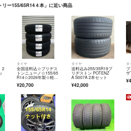
トリー155/65R14４本」に近い商品
タイヤ
タイヤ
タ
 2
全国送料込☆ブリヂス
送料込み255/35R19ブ
ブ
ッ
トンニューノ☆155/65
リヂストン POTENZ
ザ
R14☆2026年製☆軽自
A S007A 2本セット
¥4
動車
¥20,700
¥42,000