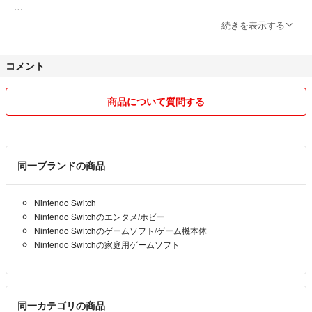
ご心配なく、帰国後は新商品の追加・出品も予定しております！
続きを表示する
どうぞ楽しみにしていてくださいね。
コメント
突然の休業となり、お客様には大変ご迷惑をおかけいたしますが、何卒
ご理解いただけますようお願い申し上げます。
商品について質問する
∼∼∼∼∼∼∼∼∼∼∼∼∼∼∼∼∼∼∼∼∼∼∼∼∼∼∼∼∼∼∼∼∼∼∼∼∼∼∼∼
✨破格値下げ中!!断捨離出品中!
同一ブランドの商品
少し興味ありましたら、フォローして頂ければ嬉しいです。
Nintendo Switch
こんにちは、東京在住のYuiと申します。(ʘᴗʘ✿)プロフィールをご覧い
Nintendo Switchのエンタメ/ホビー
ただきありがとうございます。
Nintendo Switchのゲームソフト/ゲーム機本体
Nintendo Switchの家庭用ゲームソフト
♥ 趣味はビーズを収集、ブレスレットやバングルやアクセサリーなどを
DIYや集めるなので、断捨離のため、これから大量出品予定です。
▶▷ほかにはゲームソフト、パソコンやスマホ関連、コスメやアパレル
同一カテゴリの商品