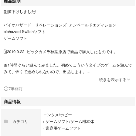
商品説明
🈹値下げしました!!
バイオハザード リベレーションズ アンベールドエディション
biohazard Switchソフト
ゲームソフト
🗓️2019.9.22 ビックカメラ秋葉原店で新品で購入したものです。
🎀1時間ぐらい遊んでみました。初めてこういうタイプのゲームを遊んで
みて、怖くて進められないので、出品します。
続きを表示する
🎀クリアしたことなしです。
7年弱前
🎀美品です。
商品情報
🎀動作確認済み
エンタメ/ホビー
🎀使用頻度は少ないので、目立ったな傷なしにしておりますが、自宅で保
カテゴリ
›
ゲームソフト/ゲーム機本体
管しますので、ご理解のある方のみお願いいたします。
›
家庭用ゲームソフト