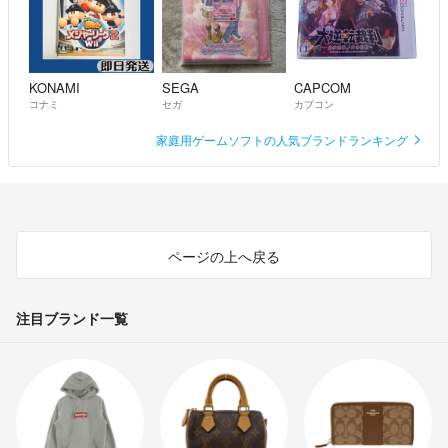
をご遠慮させて頂きます。
以上ご理解の上、お探しの方はお早めに検討お願い致しますm(_ _)mこ
れから、多数出品しております♪
KONAMI
SEGA
CAPCOM
ご不明な点があれば、お気軽にお声掛けください。
コナミ
セガ
カプコン
気持ちの良い取引ができるよう心掛けますので、よろしくお願いしま
家庭用ゲームソフトの人気ブランドランキング
す。
ページの上へ戻る
注目ブランド一覧