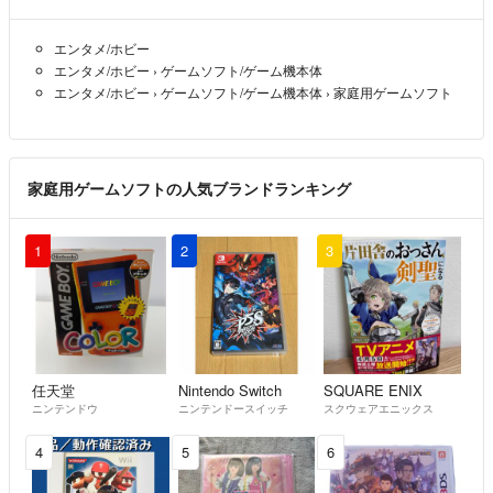
なども出品します。
エンタメ/ホビー
✨断捨離覚悟した値段設定！
エンタメ/ホビー
›
ゲームソフト/ゲーム機本体
✨まとめ購入は値下げ！
エンタメ/ホビー
›
ゲームソフト/ゲーム機本体
›
家庭用ゲームソフト
✨フォローで割引にします!
ぜひ検討お願い致します！
皆様に満足いただけるよう一生懸命対応させていただきますので、よろ
家庭用ゲームソフトの人気ブランドランキング
しくお願いします。
✔コメントなしの購入、値引き交渉も可能です。
1
2
3
基本的に１日~２日内の発送となります。偶に遅れた場合ありますの
で、ご了承ください。
メッセージのやり取りは迅速に行うつもりですが、返信が遅れてしまう
こともあります。
★自宅保管です。
任天堂
Nintendo Switch
SQUARE ENIX
ニンテンドウ
ニンテンドースイッチ
スクウェアエニックス
細部にこだわる方のご購入がご遠慮ください。
発送前できるだけ綺麗な状態にした上、アルコール消毒作業しておりま
4
5
6
す。
トラブルを避ける為、細部までこだわりのある方、神経質な方はご購入