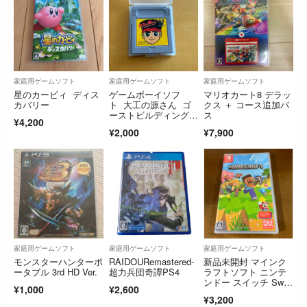
家庭用ゲームソフト
家庭用ゲームソフト
家庭用ゲームソフト
星のカービィ ディス
ゲームボーイソフ
マリオカート8 デラッ
カバリー
ト 大工の源さん ゴ
クス ＋ コース追加パ
ーストビルディングカ
ス
¥4,200
ンパニー
¥2,000
¥7,900
家庭用ゲームソフト
家庭用ゲームソフト
家庭用ゲームソフト
モンスターハンターポ
RAIDOURemastered-
新品未開封 マインク
ータブル 3rd HD Ver.
超力兵団奇譚PS4
ラフトソフト ニンテ
ンドー スイッチ Swit
¥1,000
¥2,600
ch マイクラ
¥3,200