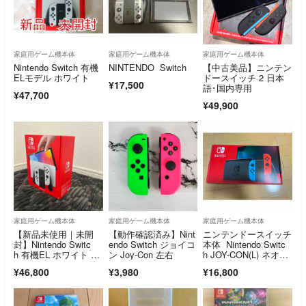
家庭用ゲーム機本体
家庭用ゲーム機本体
家庭用ゲーム機本体
Nintendo Switch 有機
NINTENDO Switch
【中古美品】ニンテン
ELモデル ホワイト
ドースイッチ 2 日本
¥17,500
語･国内専用
¥47,700
¥49,900
家庭用ゲーム機本体
家庭用ゲーム機本体
家庭用ゲーム機本体
【新品未使用｜未開
【動作確認済み】Nint
ニンテンドースイッチ
封】Nintendo Switc
endo Switch ジョイコ
本体 Nintendo Switc
h 有機EL ホワイト 本
ン Joy-Con 左右
h JOY-CON(L) ネオン
体
ブルー/(R) ネオンレッ
¥46,800
¥3,980
¥16,800
ド