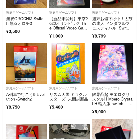
家庭用ゲームソフト
家庭用ゲームソフト
家庭用ゲームソフト
無双OROCHI3 Switc
【新品未開封】東京2
週末お値下げ中！太鼓
h 無双オロチ3
020オリンピック Th
の達人 ドンダフルフ
e Official Video Game
ェスティバル Switc
¥3,500
TM
h 太鼓とバチ
¥1,000
¥8,799
家庭用ゲームソフト
家庭用ゲームソフト
家庭用ゲームソフト
A列車で行こう9 Evol
リズム天国 ミラクル
限界凸起 モエロクリ
ution -Switch2
スターズ 未開封新品
スタルH Moero Crysta
l H 輸入版 switch ニン
¥8,750
¥5,480
テンドースイッチ
¥5,900