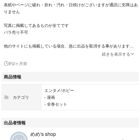
表紙やページに破れ・折れ・汚れ・日焼けがございますが通読に支障はあ
りません
写真に掲載してあるものが全てです
バラ売り不可
他のサイトにも掲載している場合、急に出品を取消する事があります
続きを表示する
簡易梱包にて発送を致します
約2ヶ月前
状態を踏まえた値段設定にしています
商品情報
中古品にご理解いただける方のみのご購入をお願いいたします
エンタメ/ホビー
#ハンドボール
カテゴリ
›
漫画
›
全巻セット
ブランド：ー
著作者：フウワイ／原作 サカズキ九／作画
出版者名：小学館
出品者情報
出版年月：2022/11/17
めめ's shop
商品形態：１冊 １８ｃｍ