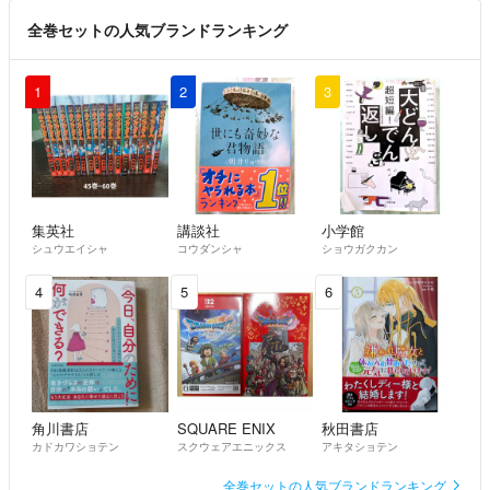
全巻セットの人気ブランドランキング
1
2
3
集英社
講談社
小学館
シュウエイシャ
コウダンシャ
ショウガクカン
4
5
6
角川書店
SQUARE ENIX
秋田書店
カドカワショテン
スクウェアエニックス
アキタショテン
全巻セットの人気ブランドランキング