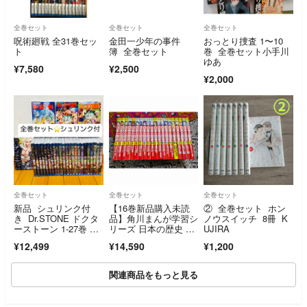
全巻セット
全巻セット
全巻セット
呪術廻戦 全31巻セッ
金田一少年の事件
おっとり捜査 1〜10
ト
簿 全巻セット
巻 全巻セット小手川
ゆあ
¥7,580
¥2,500
¥2,000
全巻セット
全巻セット
全巻セット
新品 シュリンク付
【16巻新品購入未読
② 全巻セット ホン
き Dr.STONE ドクタ
品】角川まんが学習シ
ノウスイッチ 8冊 K
ーストーン 1-27巻 全
リーズ 日本の歴史 全
UJIRA
巻セット 稲垣理一
16巻＋別巻4冊
¥12,499
¥14,590
¥1,200
郎 Boichi
関連商品をもっと見る