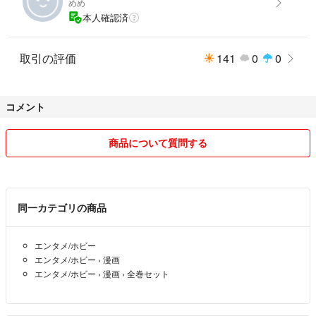
めめ
シリーズ名：裏少年サンデーコミックス
本人確認済
価格：618円（税抜）
読者対象：一般
41-50
取引の評価
141
0
0
コメント
商品について質問する
同一カテゴリの商品
エンタメ/ホビー
エンタメ/ホビー
›
漫画
エンタメ/ホビー
›
漫画
›
全巻セット