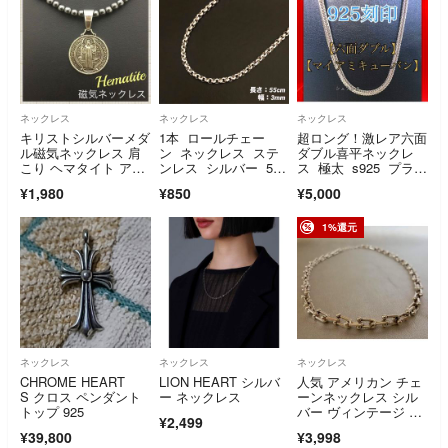
ネックレス
ネックレス
ネックレス
キリストシルバーメダ
1本 ロールチェー
超ロング！激レア六面
ル磁気ネックレス 肩
ン ネックレス ステ
ダブル喜平ネックレ
こり ヘマタイト アジ
ンレス シルバー 55c
ス 極太 s925 プラチ
ャスター メンズ
m(幅3mm)
ナ 銀 遺品整理
¥1,980
¥850
¥5,000
1%還元
ネックレス
ネックレス
ネックレス
CHROME HEART
LION HEART シルバ
人気 アメリカン チェ
S クロス ペンダント
ー ネックレス
ーンネックレス シル
トップ 925
バー ヴィンテージ 男
¥2,499
性 女性
¥39,800
¥3,998