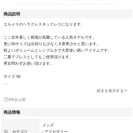
商品説明
エルメスのヘラクレスネックレスになります。
ここ近年著しく相場が高騰している人気モデルです。
更に50サイズは出回りも少なく大変希少かと思います。
程よいボリュームとシンプルさで大変使い易いアイテムです。
二重でブレスとしてもご使用頂けます。
男女問わずお使い頂けます。
サイズ 50
2004年頃渋谷西武のエルメスにて購入した正規品になります。
続きを表示する
箱、購入時のショップカードが付属します。
2年以上前
年代によるシルバーのくすみ細かなキズはありますが良い状態かと思いま
商品情報
す。不具合等はございません。
メンズ
カテゴリ
›
アクセサリー