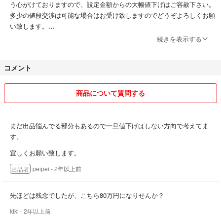
う心がけておりますので、設定金額からの大幅値下げはご容赦下さい。
多少の値段交渉は可能な場合はお受け致しますのでどうぞよろしくお願
い致します。
続きを表示する
上記のご理解頂き、すり替え等のトラブル防止のため原則ノークレー
ム、ノーリターンでお取引願います。
コメント
商品について質問する
まだ出品悩んでる部分もあるので一旦値下げはしない方向で考えてま
す。
宜しくお願い致します。
peipei
- 2年以上前
出品者
先ほどは残念でしたが、こちら80万円になりせんか？
kiki
- 2年以上前