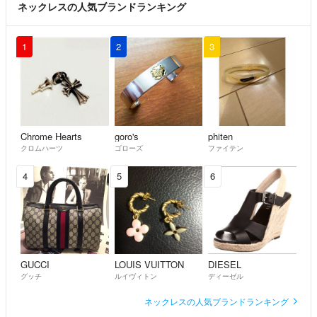
ネックレスの人気ブランドランキング
1
2
3
Chrome Hearts
goro's
phiten
クロムハーツ
ゴローズ
ファイテン
4
5
6
GUCCI
LOUIS VUITTON
DIESEL
グッチ
ルイヴィトン
ディーゼル
ネックレスの人気ブランドランキング