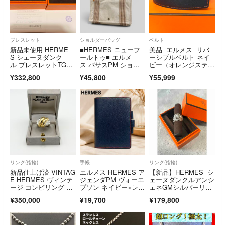
ブレスレット
ショルダーバッグ
ベルト
新品未使用 HERME
■HERMES ニューフ
美品 エルメス リバ
S シェーヌダンク
ールトゥ■ エルメ
ーシブルベルト ネイ
ル ブレスレットTGM1
ス バサスPM ショル
ビー（オレンジステッ
2サイズ
ダーバッグ
チ）×ホワイト 95
¥332,800
¥45,800
¥55,999
リング(指輪)
手帳
リング(指輪)
新品仕上げ済 VINTAG
エルメス HERMES ア
【新品】HERMES シ
E HERMES ヴィンテ
ジェンダPM ヴォーエ
ェーヌダンクルアンシ
ージ コンビリング エ
プソン ネイビー×レッ
ェネGMシルバーリン
ルメス
ド 手帳カバー 手帳
グ ※あんしん鑑定付
¥350,000
¥19,700
¥179,800
き