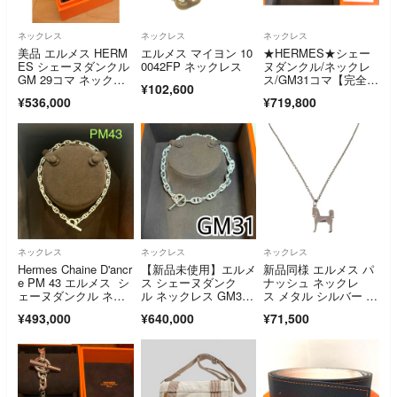
ネックレス
ネックレス
ネックレス
美品 エルメス HERM
エルメス マイヨン 10
★HERMES★シェー
ES シェーヌダンクル
0042FP ネックレス
ヌダンクル/ネックレ
GM 29コマ ネックレ
ス/GM31コマ【完全新
¥102,600
ス
品】
¥536,000
¥719,800
ネックレス
ネックレス
ネックレス
Hermes Chaine D'ancr
【新品未使用】エルメ
新品同様 エルメス パ
e PM 43 エルメス シ
ス シェーヌダンク
ナッシュ ネックレ
ェーヌダンクル ネッ
ル ネックレス GM3
ス メタル シルバー 03
クレス
1 コマ
04【中古】HERME
¥493,000
¥640,000
¥71,500
S メンズ