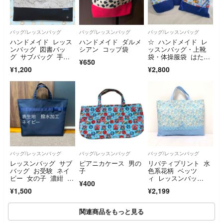
バッグ/レッスンバッグ
バッグ/レッスンバッグ
バッグ/レッスンバッグ
ハンドメイド レッス
ハンドメイド ダルメ
☆ ハンドメイド レ
ンバッグ 図書バッ
シアン コップ袋
ッスンバッグ・上靴
グ サブバッグ 手提
袋・体操服袋 はたら
¥650
げ 恐竜 ブラック
く車・ブルー ☆
¥1,200
¥2,800
バッグ/レッスンバッグ
バッグ/レッスンバッグ
バッグ/レッスンバッグ
レッスンバッグ サブ
ピアニカケース 男の
リバティプリント 水
バッグ お受験 ネイ
子
色系花柄 ベッツ
ビー 女の子 濃紺 紺
ィ レッスンバッ
¥400
色
グ ハンドメイド
¥1,500
¥2,199
関連商品をもっと見る