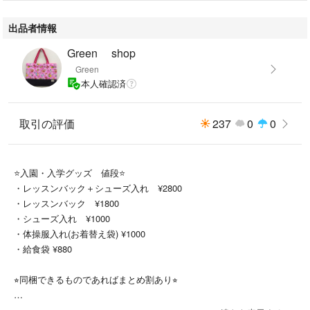
・4点 レッスン＋シューズ
出品者情報
＋体操服袋＋給食袋＝¥4300
4点セットは発送時圧縮して発送します
Green shop
Green
#入園 #通園準備 #通学準備 #入園入学 #通園通学
本人確認済
#入学
#保育園 #保育所 #幼稚園
#女の子 #女子 #男の子 #男女兼用
取引の評価
237
0
0
#パウパトロール
#習い事
#カバン #巾着 #体操服入れ #お着替え袋
⭐️入園・入学グッズ 値段⭐️
#上靴入れ
・レッスンバック＋シューズ入れ ¥2800
#絵本バック #通園バック
・レッスンバック ¥1800
#お稽古
・シューズ入れ ¥1000
#ピアノ
・体操服入れ(お着替え袋) ¥1000
#レッスン
・給食袋 ¥880
⭐︎同梱できるものであればまとめ割あり⭐︎
他で売れてしまうといいね👍がついていても削除します。