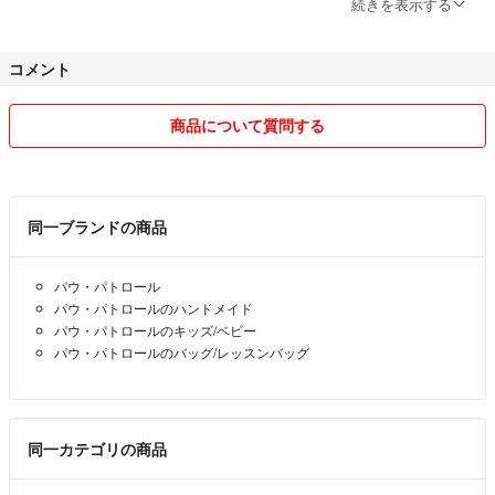
続きを表示する
ラクマ初心者のため不手際があるかもしれませんがよろしくお願い致し
コメント
ます。メルカリを使用していましたがキャラクターものが出品出来ない
ので、こちらに登録しました。
商品について質問する
素人のハンドメイド作品ですのでご理解いただけると嬉しいです。
売上は職場の福祉団体、病院に寄付しております。
モニターに向けて奮闘中！
同一ブランドの商品
梱包材はあるものでするので、新品ではありません。
パウ・パトロール
パウ・パトロールのハンドメイド
リピーター様購入前に一言コメントくださいね‼︎
パウ・パトロールのキッズ/ベビー
気持ちですが、値引きさせて頂きます。
パウ・パトロールのバッグ/レッスンバッグ
同一カテゴリの商品