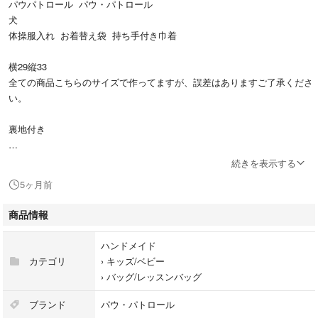
パウパトロール パウ・パトロール
犬
体操服入れ お着替え袋 持ち手付き巾着
横29縦33
全ての商品こちらのサイズで作ってますが、誤差はありますご了承くださ
い。
裏地付き
⭐️値段⭐️
続きを表示する
・レッスンバック＋シューズ入れ ¥2800
5ヶ月前
・レッスンバック ¥1800
・シューズ入れ ¥1000
商品情報
・体操服入れ(お着替え袋) ¥1000
・給食袋 ¥880
ハンドメイド
カテゴリ
›
キッズ/ベビー
同じ柄でなくてもセット割
›
バッグ/レッスンバッグ
↑組合せ番号コメ下さい
・2点 体操服袋＋給食袋＝¥1600
ブランド
パウ・パトロール
・3点 レッスン＋シューズ＋給食袋＝3500円