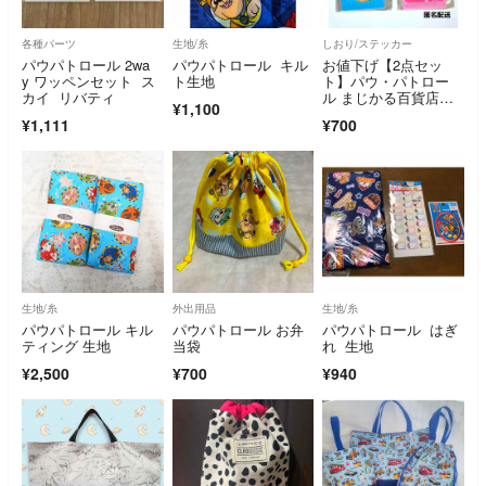
各種パーツ
生地/糸
しおり/ステッカー
パウパトロール 2wa
パウパトロール キル
お値下げ【2点セッ
y ワッペンセット ス
ト生地
ト】パウ・パトロー
カイ リバティ
ル まじかる百貨店ス
¥1,100
テッカー
¥1,111
¥700
生地/糸
外出用品
生地/糸
パウパトロール キル
パウパトロール お弁
パウパトロール はぎ
ティング 生地
当袋
れ 生地
¥2,500
¥700
¥940