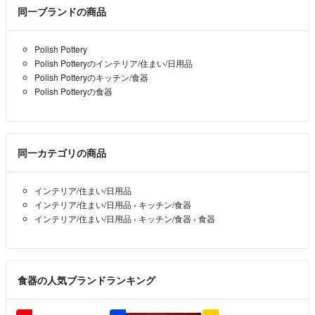
桜子様
同一ブランドの商品
ご検討ありがとうございます。
専用ページを新しく作りましたので、そちらから購入お願いいたしま
Polish Pottery
すmm
Polish Potteryのインテリア/住まい/日用品
Polish Potteryのキッチン/食器
よろしくお願いします☺️
Polish Potteryの食器
🌽
- 5ヶ月前
出品者
夜分遅くに失礼致します。
同一カテゴリの商品
家事の都合により、返信が遅くなりまして大変申し訳ございません。
インテリア/住まい/日用品
画像ありがとうございます。
インテリア/住まい/日用品
›
キッチン/食器
3300円でよろしくお願い致します。
インテリア/住まい/日用品
›
キッチン/食器
›
食器
桜子
- 5ヶ月前
桜子様
食器の人気ブランドランキング
5-6枚目に写真を追加しましたmm
🌽
- 5ヶ月前
出品者