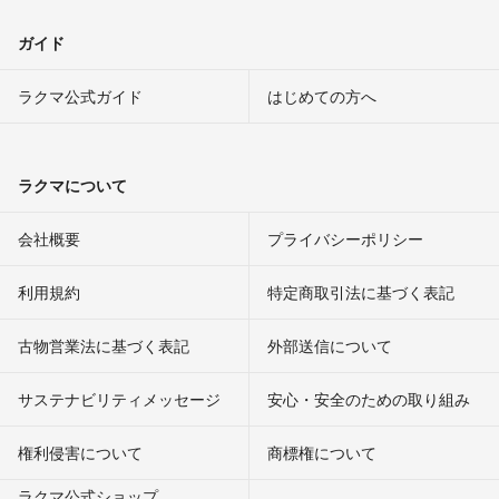
引き続きご検討のほどよろしくお願いします＾＾
ガイド
🌽
- 5ヶ月前
出品者
ラクマ公式ガイド
はじめての方へ
いろいろとありがとうございました。購入するときはあらためて２～
３日中にご連絡致します。
ラクマについて
るなちちゃん
- 5ヶ月前
会社概要
プライバシーポリシー
ご確認ありがとうございます。
バラ売りは検討しておらず、セットで再度検討いただけますと幸いで
利用規約
特定商取引法に基づく表記
す◎
よろしくお願いします。
古物営業法に基づく表記
外部送信について
🌽
- 5ヶ月前
出品者
サステナビリティメッセージ
安心・安全のための取り組み
ご検討ありがとうございました。検討させて下さい。ちなみにマグカ
ップのみ3,000円でお願いできませんか？何度もすみませんがご検討
権利侵害について
商標権について
あらためてよろしくお願いいたします。
ラクマ公式ショップ
るなちちゃん
- 5ヶ月前