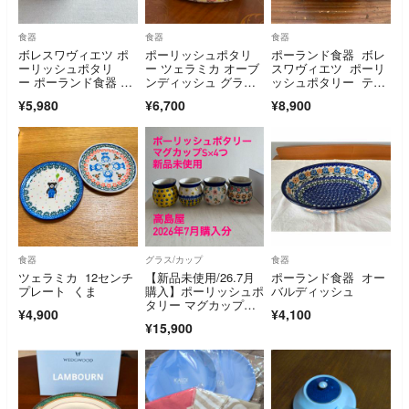
食器
食器
食器
ボレスワヴィエツ ポ
ポーリッシュポタリ
ポーランド食器 ボレ
ーリッシュポタリ
ー ツェラミカ オーブ
スワヴィエツ ポーリ
ー ポーランド食器 ボ
ンディッシュ グラタ
ッシュポタリー ティ
ウル 2個セット
ン皿 ポーランド
ーポット 900ml
¥5,980
¥6,700
¥8,900
食器
グラス/カップ
食器
ツェラミカ 12センチ
【新品未使用/26.7月
ポーランド食器 オー
プレート くま
購入】ポーリッシュポ
バルディッシュ
タリー マグカップ小×
¥4,900
¥4,100
4つ
¥15,900