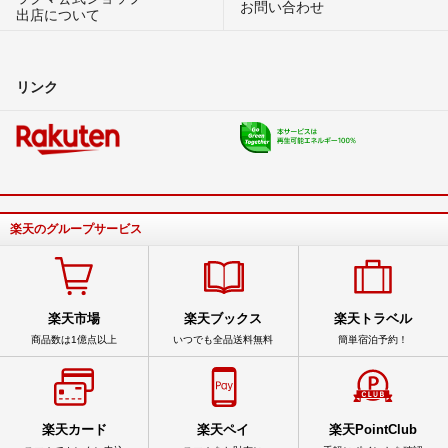
お問い合わせ
出店について
るなちちゃんさま
コメントありがとうございます＾＾
リンク
送料の兼ね合いで、6300円でいかがでしょうか？
ご確認のほどよろしくお願いします。
🌽
- 5ヶ月前
出品者
こんばんは。値段を是非とも6,000円でお願いできませんでしょう
か？ご検討よろしくお願いいたします。
楽天のグループサービス
るなちちゃん
- 5ヶ月前
楽天市場
楽天ブックス
楽天トラベル
商品数は1億点以上
いつでも全品送料無料
簡単宿泊予約！
楽天カード
楽天ペイ
楽天PointClub