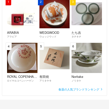
1
2
3
お世話になります。
私のスマホでは(四枚目の画像は)プレートのフチの部分が、下半分確
認出来ない為
お手数をおかけして大変申し訳ありませんが
ARABIA
WEDGWOOD
たち吉
このページで構いませんので、先にプレートの詳細画像を追加して頂
アラビア
ウェッジウッド
タチキチ
くことは出来ますでしょうか？
4
5
6
桜子
- 5ヶ月前
桜子様
プレートもマグ同様に未使用に近いになります。
出品わけますので改めて画像を載せ直します。
ROYAL COPENHAGEN
有田焼
Noritake
ロイヤルコペンハーゲン
アリタヤキ
ノリタケ
プレートのみで3300円でいかがでしょう？👀
食器の人気ブランドランキング
🌽
- 5ヶ月前
出品者
それとバラ売りの場合、プレートはお幾らになりますか？