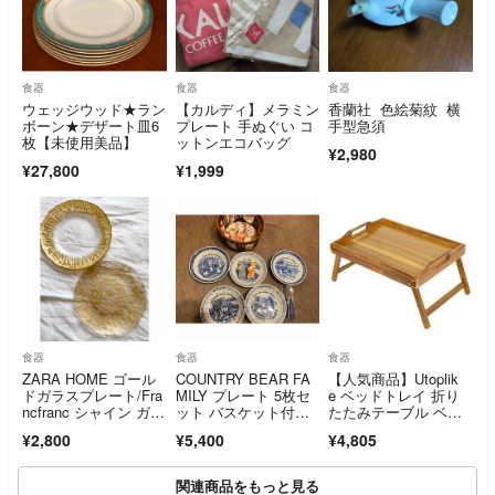
食器
食器
食器
ウェッジウッド★ラン
【カルディ】メラミン
香蘭社 色絵菊紋 横
ボーン★デザート皿6
プレート 手ぬぐい コ
手型急須
枚【未使用美品】
ットンエコバッグ
¥2,980
¥27,800
¥1,999
食器
食器
食器
ZARA HOME ゴール
COUNTRY BEAR FA
【人気商品】Utoplik
ドガラスプレート/Fra
MILY プレート 5枚セ
e ベッドトレイ 折り
ncfranc シャイン ガラ
ット バスケット付
たたみテーブル ベッ
スプレート 2枚セット
き カトラリー付きキ
ドテーブル
¥2,800
¥5,400
¥4,805
ッチングッツカントリ
ーベアファミリー
関連商品をもっと見る