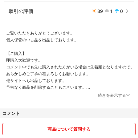
取引の評価
89
1
0
ご覧いただきありがとうございます。
個人保管の中古品を出品しております。
【ご購入】
即購入大歓迎です。
コメント中でも先に購入された方がいる場合は先着順となりますので、
あらかじめご了承の程よろしくお願いします。
他サイトへも出品しております。
予告なく商品を削除することもございます。
続きを表示する
【梱包】
梱包は商品によって、防水や折れ防止対策をしたうえで発送します。
コメント
外装はリサイクル資材を使い、圧縮包装にて発送することがあります。
商品について質問する
最後までお読みいただきありがとうございました。