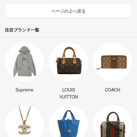
桜子
- 5ヶ月前
ページの上へ戻る
早速のご返信ありがとうございます。
念の為、質問させて下さい。
注目ブランド一覧
四枚目の画像(プレート裏)からは状態がよく確認出来なかったのです
が…
こちらはマグカップ同様、「未使用に近い」ということで大丈夫でし
ょうか？
桜子
- 5ヶ月前
桜子さま
コメントありがとうございます。
Supreme
LOUIS
COACH
VUITTON
プレートのみ検討いただけるようでしたら、バラ売りでも問題ござい
ません。
るなちちゃんさま
プレート購入希望の方がおりますため、バラ売りで検討しておりま
す。