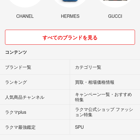
現在も検討いただいておりましたら、ご確認ほどよろしくお願いしま
す。
CHANEL
HERMES
GUCCI
🌽
- 5ヶ月前
出品者
こんにちは。はじめまして。
すべてのブランドを見る
るなちちゃん様とのやり取りを拝見させていただきました。
コンテンツ
私は、たまたまこちらのプレートのみ購入を希望しており、ご連絡差
し上げた次第です。
ブランド一覧
カテゴリ一覧
万一「バラ売りでも可能」とお気持ちが変わることがあれば、このコ
メント欄にてお教え頂くことは可能でしょうか？
ランキング
買取・相場価格情報
桜子
- 5ヶ月前
キャンペーン一覧・おすすめ
人気商品チャンネル
特集
先日は検討していただき感謝いたします。今回は費用の捻出ができそ
ラクマ公式ショップ ファッシ
ラクマplus
うもないため一旦購入を諦めることと致しました。色々とありがとう
ョン特集
ございました。
ラクマ最強鑑定
SPU
るなちちゃん
- 5ヶ月前