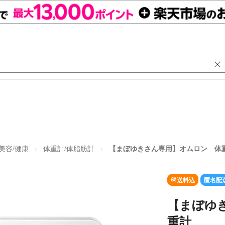
美容/健康
体重計/体脂肪計
【まぼゆきさん専用】オムロン 体
送料込
匿名配
【まぼゆ
重計