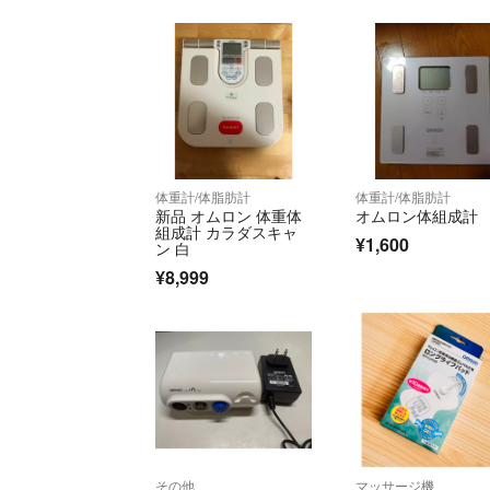
体重計/体脂肪計
体重計/体脂肪計
新品 オムロン 体重体
オムロン体組成計
組成計 カラダスキャ
¥1,600
ン 白
¥8,999
その他
マッサージ機