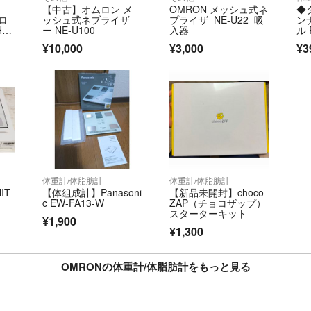
【中古】オムロン メ
OMRON メッシュ式ネ
◆
ロ
ッシュ式ネブライザ
プライザ NE-U22 吸
ン
V-
ー NE-U100
入器
ル 
¥10,000
¥3,000
¥3
体重計/体脂肪計
体重計/体脂肪計
IT
【体組成計】Panasoni
【新品未開封】choco
c EW-FA13-W
ZAP（チョコザップ）
スターターキット
¥1,900
¥1,300
OMRONの体重計/体脂肪計をもっと見る