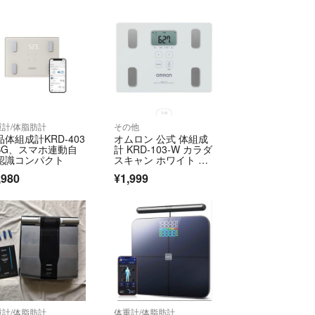
重計/体脂肪計
その他
品体組成計KRD-403
オムロン 公式 体組成
-BG、スマホ連動自
計 KRD-103-W カラダ
認識コンパクト
スキャン ホワイト 体
重計
,980
¥1,999
重計/体脂肪計
体重計/体脂肪計