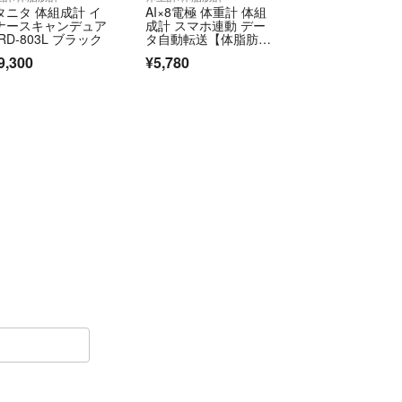
タニタ 体組成計 イ
AI×8電極 体重計 体組
ナースキャンデュア
成計 スマホ連動 デー
RD-803L ブラック
タ自動転送【体脂肪
率/BMI
9,300
¥5,780