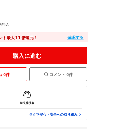
送料込
11
確認する
ント最大
倍還元！
購入に進む
 0件
コメント 0件
紛失補償有
ラクマ安心・安全への取り組み