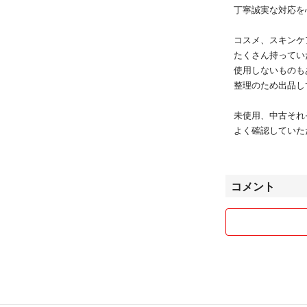
丁寧誠実な対応を
コスメ、スキンケ
たくさん持ってい
使用しないものも
整理のため出品し
未使用、中古それ
よく確認していた
よろしくお願いし
すべて自宅保管で
コメント
気持ちのよいスム
目指しています。
出来る限り対応さ
お気軽にコメント
よろしくお願いします