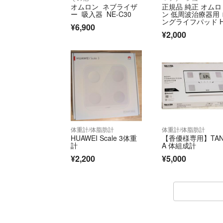
オムロン ネブライザ
正規品 純正 オムロ
ー 吸入器 NE-C30
ン 低周波治療器用 
ングライフパッド H
¥6,900
LLPAD
¥2,000
体重計/体脂肪計
体重計/体脂肪計
HUAWEI Scale 3体重
【香優様専用】TAN
計
A 体組成計
¥2,200
¥5,000