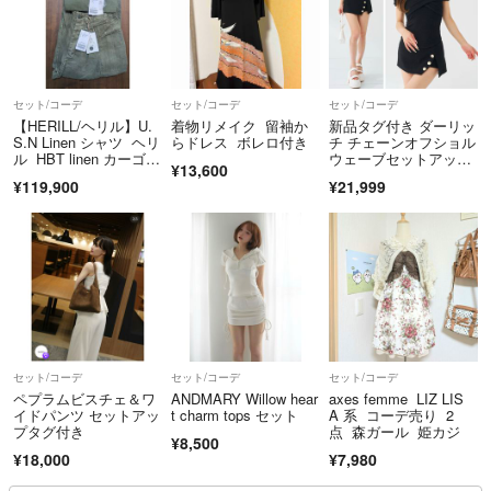
セット/コーデ
セット/コーデ
セット/コーデ
【HERILL/ヘリル】U.
着物リメイク 留袖か
新品タグ付き ダーリッ
S.N Linen シャツ ヘリ
らドレス ボレロ付き
チ チェーンオフショル
ル HBT linen カーゴパ
ウェーブセットアッ
¥13,600
ンツ セットアップ M
プ ブラック F
¥119,900
¥21,999
USE
セット/コーデ
セット/コーデ
セット/コーデ
ペプラムビスチェ＆ワ
ANDMARY Willow hear
axes femme LIZ LIS
イドパンツ セットアッ
t charm tops セット
A 系 コーデ売り 2
プタグ付き
点 森ガール 姫カジ
¥8,500
¥18,000
¥7,980