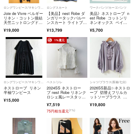
ロングワンピース/マキシワンピース
ロングスカート
ワークパンツ/カーゴパンツ
Joie de Vivre ベルギー
【美品】nest Robe ダ
美品》ネストローブ n
リネン・コットン接結
ンガリータックバルー
est Robe コットンリ
天竺ニットロングドレ
ンスカート ライトブル
ネンオックス ペイン
ス
ー
ターパンツ 2 ライト
¥19,000
¥13,799
¥5,700
カーキ シンチバッ
ク 5ポケット
1%還元
ロングワンピース/マキシワンピース
ベスト/ジレ
シャツ/ブラウス(長袖/七分)
ネストローブ リネン
2024SS ネストロー
2026SS新品✨ネストロ
半袖ワンピース
ブ nest Robe リネンク
ーブ 切替えフリルカ
ロシェ風レースタッカ
ットソーブラウス ラ
¥15,000
ーベスト F‖ホワイ
ベンダー
¥7,519
¥19,800
ト ジレ 透かし ノース
リーブ リボン【24000
(1%)
75円相当還元
15084855】