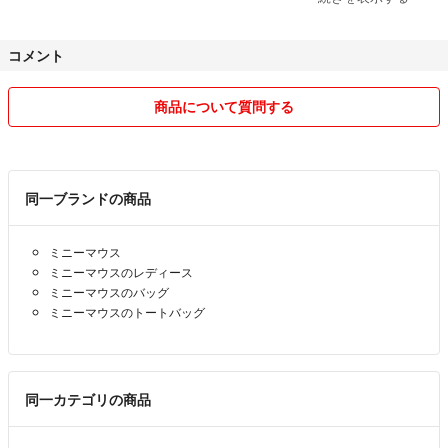
分いたしますので、その場合も削除いたしますので、ご理解の程お願い
します🙇‍♀️
コメント
ネコを2匹飼っていますので気になる方はお取引をご遠慮ください。
商品について質問する
質問や値下げ交渉など、お気軽にコメントください。
おまとめ買いでもお値引きいたします☆（同梱に限る）
送料について、配送方法が未定となっている商品に関しましては、追跡
同一ブランドの商品
無しの発送方法となります。
ミニーマウス
追跡付きをご希望の方は、ご購入の前にコメントをお願いいたします
ミニーマウスのレディース
🙇‍♀️
ミニーマウスのバッグ
ミニーマウスのトートバッグ
気になる事がありましたら、必ずお取引終了前にご連絡をお願いしま
す。
お取引終了後のキャンセルや、苦情などはお受けいたしかねますのでご
了承ください。
同一カテゴリの商品
2023年8月より、販売手数料の変更に伴い、販売価格を値上げいたしま