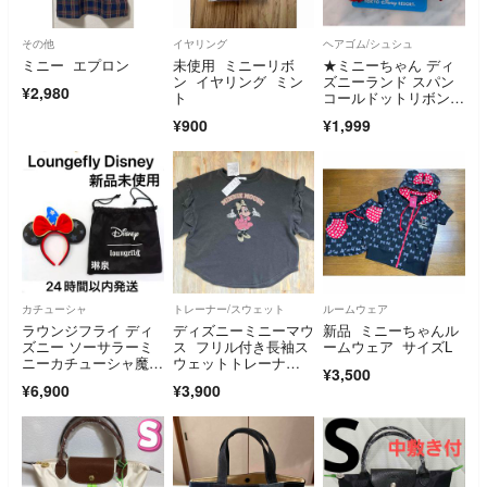
その他
イヤリング
ヘアゴム/シュシュ
ミニー エプロン
未使用 ミニーリボ
★ミニーちゃん ディ
ン イヤリング ミン
ズニーランド スパン
¥2,980
ト
コールドットリボンヘ
アゴム ヘアポニー★
¥900
¥1,999
カチューシャ
トレーナー/スウェット
ルームウェア
ラウンジフライ ディ
ディズニーミニーマウ
新品 ミニーちゃんル
ズニー ソーサラーミ
ス フリル付き長袖ス
ームウェア サイズL
ニーカチューシャ魔法
ウェットトレーナ
¥3,500
使い弟子ファンタジア
ー ダークグレー
¥6,900
¥3,900