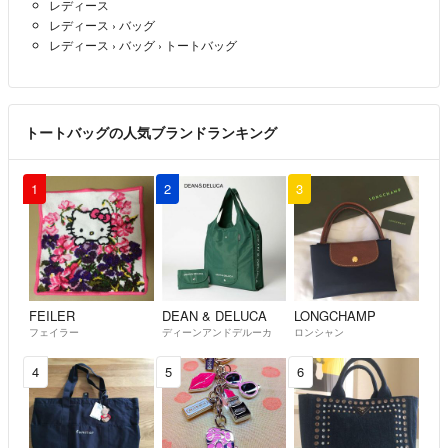
レディース
すので、ご了承ください🙇‍♀️
レディース
›
バッグ
レディース
›
バッグ
›
トートバッグ
※くもり評価について※
マナーの悪い方とお取引する事がありました。
ご登録されている発送先のご住所には責任をもっていただきたいです。
ご住所に不備がありますと、例えいつも届くと思っておられても、マン
トートバッグの人気ブランドランキング
ション名やアパート名、部屋番号などがない状態ですと、返却されてし
まいます。また、配達員の方にご迷惑をおかけする事になります。
この方は通常のお手紙とは違い、梱包した状態の重さや厚みなどによっ
1
2
3
て、送料が変わる事もご存知ないようでした。私も転売目的で購入され
たのだろうと思った時にお取り引きをお断りすれば良かったと後悔して
おります。
ほんの一部の方だとは思いますが、わたくしは出品させていただいてい
る商品には責任を持って対応させていただきます。
FEILER
DEAN & DELUCA
LONGCHAMP
フェイラー
ディーンアンドデルーカ
ロンシャン
気持ちの良いお取引が出来るよう努力して参りますので、よろしくお願
4
5
6
いします☆