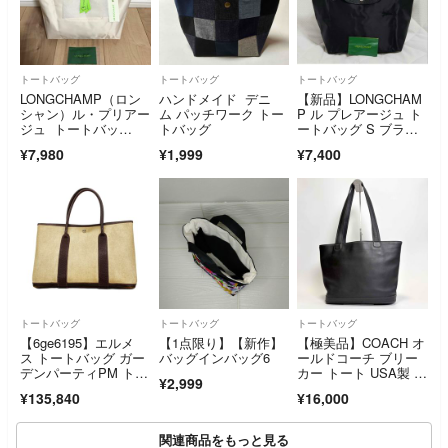
トートバッグ
トートバッグ
トートバッグ
LONGCHAMP（ロン
ハンドメイド デニ
【新品】LONGCHAM
シャン）ル・プリアー
ム パッチワーク トー
P ル プレアージュ ト
ジュ トートバッ
トバッグ
ートバッグ S ブラッ
グ Ｓ ベージュ
ク黒刺繍
¥7,980
¥1,999
¥7,400
トートバッグ
トートバッグ
トートバッグ
【6ge6195】エルメ
【1点限り】【新作】
【極美品】COACH オ
ス トートバッグ ガー
バッグインバッグ6
ールドコーチ ブリー
デンパーティPM トワ
カー トート USA製 レ
¥2,999
ルアッシュ ブラウ
ザー ブラック 9302
¥135,840
¥16,000
ン シルバー金具 T刻
印【中古】レディース
関連商品をもっと見る