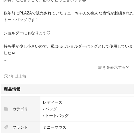
数年前にPLAZAで販売されていたミニーちゃんの色んな表情が刺繍された
トートバッグです！
ショルダーにもなります♡
持ち手が少し小さいので、私はほぼショルダーバッグとして使用していま
した☺️
使用回数は3回程ですので、汚れや破れなどは無く、キレイな状態です。
続きを表示する
4年以上前
また、プロフィール欄をお読みいただき、ご納得された方のみご購入をお
願いいたします🙇‍♀️
商品情報
ご質問等がございましたら、コメント欄よりお気軽にどうぞ🎶
レディース
カテゴリ
›
バッグ
›
トートバッグ
ブランド
ミニーマウス