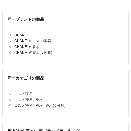
☆ご希望の配送方法がある場合、購入前にお申し付けください。場合に
よってはお値段前後する場合ございます。
同一ブランドの商品
☆他サイトでも出品している為、
出品していた商品をいきなり削除することがあります、ご了承下さい。
CHANEL
CHANELのコスメ/美容
CHANELの香水
CHANELの香水(女性用)
同一カテゴリの商品
コスメ/美容
コスメ/美容
›
香水
コスメ/美容
›
香水
›
香水(女性用)
香水(女性用)の人気ブランドランキング