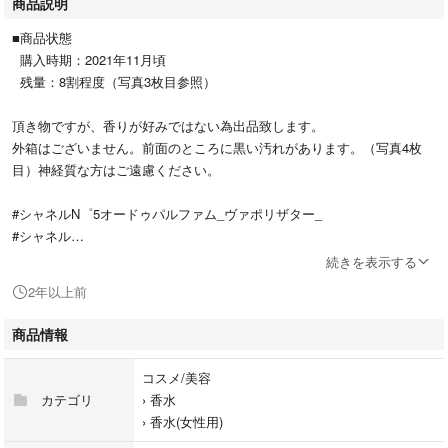
商品説明
■商品状態
購入時期：2021年11月頃
残量：8割程度（写真3枚目参照）
頂き物ですが、香りが好みではない為出品致します。
外箱はございません。前面のところに黒い汚れがあります。（写真4枚
目）神経質な方はご遠慮ください。
#シャネルN゜5オードゥパルファム_ヴァポリザター_
#シャネル
#シャネル
続きを表示する
2年以上前
商品情報
コスメ/美容
カテゴリ
›
香水
›
香水(女性用)