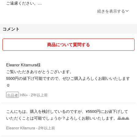
ご遠慮ください。
続きを表示する
☆K-POPグッズも出品しております。（東方神起,BIGBANG,iKON,NC
T...等）気になるグッズがございましたら気軽にお声掛けください。出
コメント
品する場合もございます。
☆配送中のトラブル・事故については責任負いかねます。
商品について質問する
☆基本的に平日のみ発送しております。
1〜2日と記載されているものでも購入して頂いたタイミングによって
Eleanor Kitamura様
は前後する可能性ございますので予めご了承ください。
ご覧いただきありがとうございます。
5500円の値下げ可能ですので、ぜひご購入よろしくお願いいたします
☆商品説明をしっかりと確認しご了承頂いた上での
☺︎
購入申請をお願いいたします。
HN⭐︎
- 2年以上前
出品者
説明に書いてあるにもかかわらず商品到着後クレーム等
ある場合、今後お取引は致しかねます。
こんにちは。購入を検討しているのですが、¥5500円にお値下げして
☆購入希望者が重なってしまった場合は、
いただくことは可能でしょうか？よろしくお願いいたします。🙇🙏🙏
こちらが提示した価格に近い方にお売りします。
Eleanor Kitamura
- 2年以上前