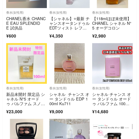
香水(女性用)
香水(女性用)
香水(女性用)
CHANEL香水 CHANC
【シャネル】⭐️最新 チ
【118mlほぼ未使用】
E EAU SPLENDID
ャンスオータンドゥル
CHANEL シャネル N°
E 試供品
EDTツィスト レフィ
5 オーデコロン
ル 20ml1本
¥600
¥4,350
¥2,980
香水(女性用)
香水(女性用)
香水(女性用)
新品未開封 限定品 シ
シャネル チャンス オ
シャネル チャンス オ
ャネル N°5 オード
ー タンドゥル EDP 1
ー タンドゥル オード
ゥ パルファム スノ
00ml Ku711
ゥ パルファム 100m
ウ 100ml
l CHANEL 香水 日本
¥23,000
¥9,000
¥14,680
語表記ラベル有り