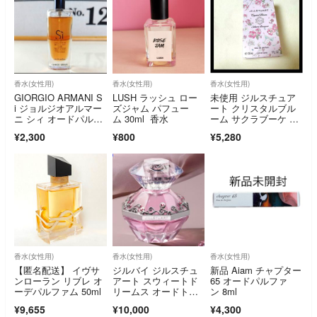
香水(女性用)
香水(女性用)
香水(女性用)
GIORGIO ARMANI S
LUSH ラッシュ ロー
未使用 ジルスチュア
i ジョルジオアルマー
ズジャム パフュー
ート クリスタルブル
ニ シィ オードパルフ
ム 30ml 香水
ーム サクラブーケ オ
ァム15ml
ードパルファン
¥2,300
¥800
¥5,280
香水(女性用)
香水(女性用)
香水(女性用)
【匿名配送】 イヴサ
ジルバイ ジルスチュ
新品 Aiam チャプター
ンローラン リブレ オ
アート スウィートド
65 オードパルファ
ーデパルファム 50ml
リームス オードトワ
ン 8ml
レ
¥9,655
¥10,000
¥4,300