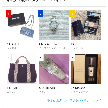
1
2
3
CHANEL
Christian Dior
Dior
シャネル
クリスチャンディオール
ディオール
4
5
6
HERMES
GUERLAIN
Jo Malone
エルメス
ゲラン
ジョーマローン
香水(女性用)の人気ブランドランキング