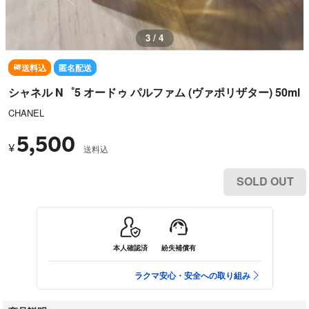
3 / 4
送料込
匿名配送
シャネル N゜5 オードゥ パルファム (ヴァポリザター) 50ml
CHANEL
5,500
¥
送料込
SOLD OUT
本人確認済
紛失補償有
ラクマ安心・安全への取り組み