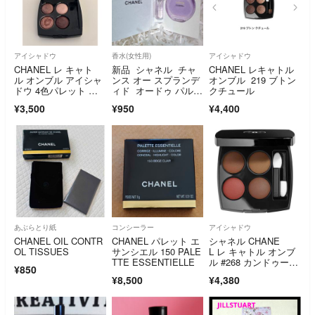
アイシャドウ
香水(女性用)
アイシャドウ
CHANEL レ キャト
新品 シャネル チャ
CHANEL レキャトル
ル オンブル アイシャ
ンス オー スプランデ
オンブル 219 ブトン
ドウ 4色パレット ブ
ィド オードゥ パルフ
クチュール
ラウン系 226
ァム 1.5ml
¥3,500
¥950
¥4,400
あぶらとり紙
コンシーラー
アイシャドウ
CHANEL OIL CONTR
CHANEL パレット エ
シャネル CHANE
OL TISSUES
サンシエル 150 PALE
L レ キャトル オンブ
TTE ESSENTIELLE
ル #268 カンドゥー
¥850
ル エ エク
¥8,500
¥4,380