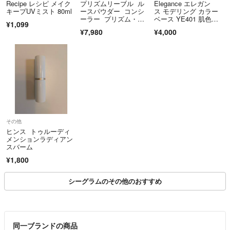
Recipe レシピ メイク
プリズムリーブル ル
Elegance エレガン
キープUVミスト 80ml
ースパウダー コンシ
ス モデリング カラー
ーラー プリズム・ハ
ベース YE401 肌色補
¥1,099
ロー・キット
正メイクアップベー
¥7,980
¥4,000
ス 30g
その他
ヒンス トゥルーディ
メンションラディアン
スバーム
¥1,800
シーグラムのその他のおすすめ
同一ブランドの商品