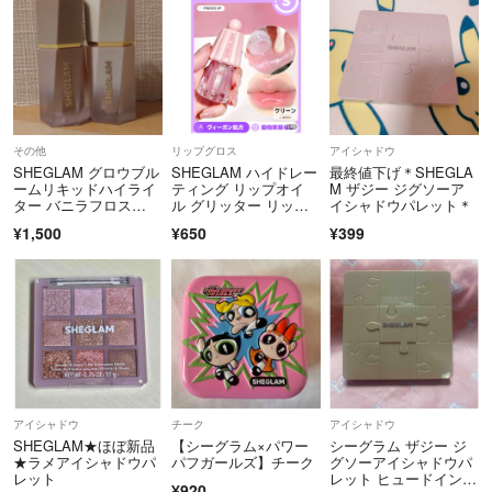
その他
リップグロス
アイシャドウ
SHEGLAM グロウブル
SHEGLAM ハイドレー
最終値下げ＊SHEGLA
ームリキッドハイライ
ティング リップオイ
M ザジー ジグソーア
ター バニラフロス
ル グリッター リップ
イシャドウパレット＊
ト 5.2mL…
グロス
¥1,500
¥650
¥399
アイシャドウ
チーク
アイシャドウ
SHEGLAM★ほぼ新品
【シーグラム×パワー
シーグラム ザジー ジ
★ラメアイシャドウパ
パフガールズ】チーク
グソーアイシャドウパ
レット
レット ヒュードインヌ
¥920