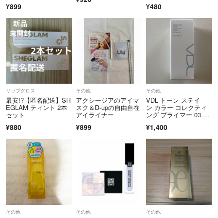
ード
¥899
¥480
リップグロス
その他
その他
最安!?【匿名配送】SH
アクシージアのアイマ
VDL トーン ステイ
EGLAM ティント 2本
スク＆D-upの自由自在
ン カラー コレクティ
セット
アイライナー
ング プライマー 03 ペ
ール ブル
¥880
¥899
¥1,400
その他
その他
その他