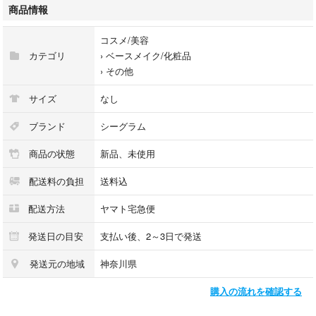
商品情報
目立った傷や汚れ等は見当たりませんが素人検品のため神経質な方、完璧
を求める方のご購入はお控えください。
コスメ/美容
カテゴリ
›
ベースメイク/化粧品
即購入大歓迎です。
›
その他
【ご購入後のキャンセルについて】
サイズ
なし
ご購入後のキャンセルにいたしましては、如何なる理由がございましても
ご対応致しかねます。
ブランド
シーグラム
商品の状態
新品、未使用
最後までお読みいただきありがとうございます。
配送料の負担
送料込
配送方法
ヤマト宅急便
型番：6931611300279
カラー：バニラフロスト
発送日の目安
支払い後、2～3日で発送
発送元の地域
神奈川県
【商品状態】
・購入時期：
購入の流れを確認する
・残量：
・付属品：