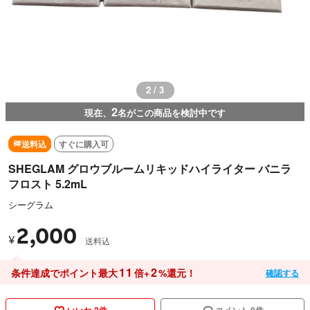
3 / 3
2
現在、
名がこの商品を検討中です
送料込
すぐに購入可
SHEGLAM グロウブルームリキッドハイライター バニラ
フロスト 5.2mL
シーグラム
2,000
¥
送料込
11
2
条件達成でポイント最大
倍+
%還元！
確認する
いいね 2件
コメント 0件