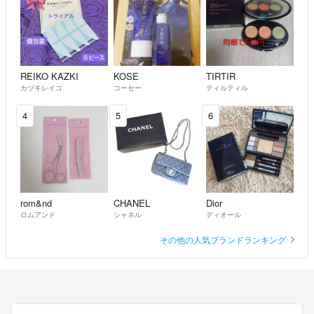
REIKO KAZKI
KOSE
TIRTIR
カヅキレイコ
コーセー
ティルティル
4
5
6
rom&nd
CHANEL
Dior
ロムアンド
シャネル
ディオール
その他の人気ブランドランキング