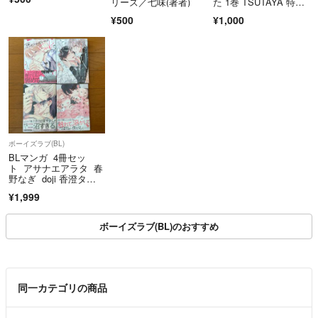
リーズ／七味(著者)
た 1巻 TSUTAYA 特
典 ポストカード
¥500
¥1,000
ボーイズラブ(BL)
BLマンガ 4冊セッ
ト アサナエアラタ 春
野なぎ doji 香澄タベ
ル
¥1,999
ボーイズラブ(BL)のおすすめ
同一カテゴリの商品