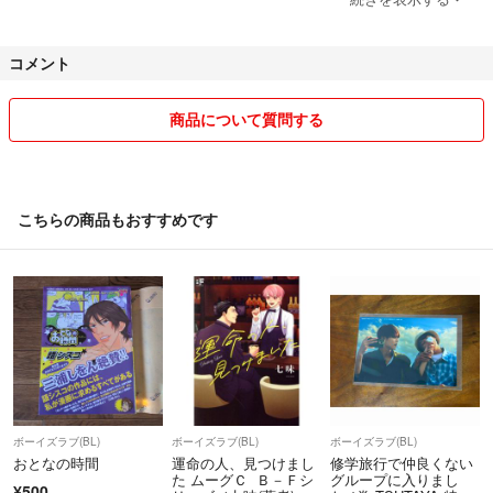
いかなる場合にも返金には対応しておりません。
ご了承ください。
コメント
お値下げをご希望の方はコメントにて、
金額をご提示ください。
商品について質問する
また、お値下げ額は常識の範囲内でお願いいたします。
小さい子どもがおりますので、お返事・発送等遅れる場合がございま
す。
こちらの商品もおすすめです
ご了承ください。
ボーイズラブ(BL)
ボーイズラブ(BL)
ボーイズラブ(BL)
おとなの時間
運命の人、見つけまし
修学旅行で仲良くない
た ムーグＣ Ｂ－Ｆシ
グループに入りまし
¥500