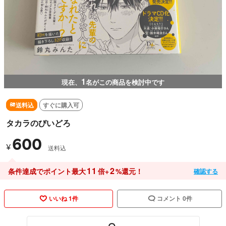
1
現在、
名がこの商品を検討中です
送料込
すぐに購入可
タカラのびいどろ
600
¥
送料込
11
2
条件達成でポイント最大
倍+
%還元！
確認する
いいね 1件
コメント 0件