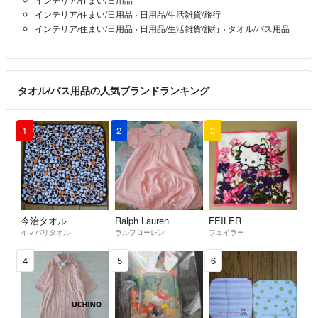
インテリア/住まい/日用品
›
日用品/生活雑貨/旅行
インテリア/住まい/日用品
›
日用品/生活雑貨/旅行
›
タオル/バス用品
タオル/バス用品の人気ブランドランキング
1
2
3
今治タオル
Ralph Lauren
FEILER
イマバリタオル
ラルフローレン
フェイラー
4
5
6