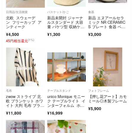
日用品/生活雑貨
バスケット/かご
食器
北欧 スウェーデ
新品未開封 ジャーナ
新品 エヌアールセラ
ン フリーカップ ア
ルスタンダード 大容
ミック NR CERAMIC
ンティーク
量 バケツ型 収納ケー
S プレート 食器 ベー
ス 付録
ジュ
¥4,500
¥1,300
¥3,000
(1%)
45円相当還元
毛布
テーブルスタンド
フォトフレーム
zwow ストライプ 北
unico Monique モニー
【押し花アート】カモ
欧 ブランケット ホワ
ク テーブルライト イ
ミール◎木製フレーム
イト 大判 毛布 ブラッ
ンターフォルム ホワ
¥5,900
ク
イト
¥11,800
¥16,999