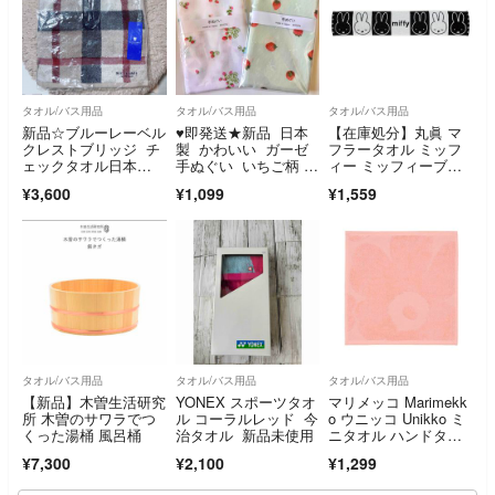
タオル/バス用品
タオル/バス用品
タオル/バス用品
新品☆ブルーレーベル
♥即発送★新品 日本
【在庫処分】丸眞 マ
クレストブリッジ チ
製 かわいい ガーゼ
フラータオル ミッフ
ェックタオル日本
手ぬぐい いちご柄 2
ィー ミッフィーブリ
製 綿100% おしゃれ
枚セット
ンク 綿100% 抗
¥3,600
¥1,099
¥1,559
タオル/バス用品
タオル/バス用品
タオル/バス用品
【新品】木曽生活研究
YONEX スポーツタオ
マリメッコ Marimekk
所 木曽のサワラでつ
ル コーラルレッド 今
o ウニッコ Unikko ミ
くった湯桶 風呂桶
治タオル 新品未使用
ニタオル ハンドタオ
ル ピンク
¥7,300
¥2,100
¥1,299