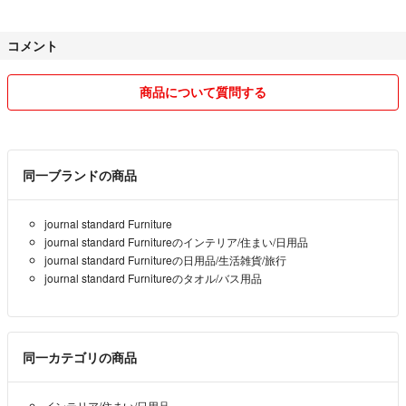
承いただけますと幸いです。
コメント
よろしくお願いします。
商品について質問する
同一ブランドの商品
journal standard Furniture
journal standard Furnitureのインテリア/住まい/日用品
journal standard Furnitureの日用品/生活雑貨/旅行
journal standard Furnitureのタオル/バス用品
同一カテゴリの商品
インテリア/住まい/日用品