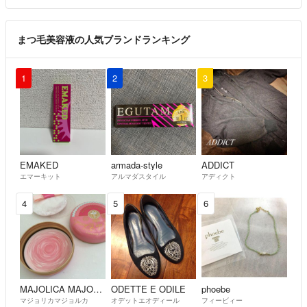
まつ毛美容液の人気ブランドランキング
1
2
3
EMAKED
armada-style
ADDICT
エマーキット
アルマダスタイル
アディクト
4
5
6
MAJOLICA MAJORCA
ODETTE E ODILE
phoebe
マジョリカマジョルカ
オデットエオディール
フィービィー