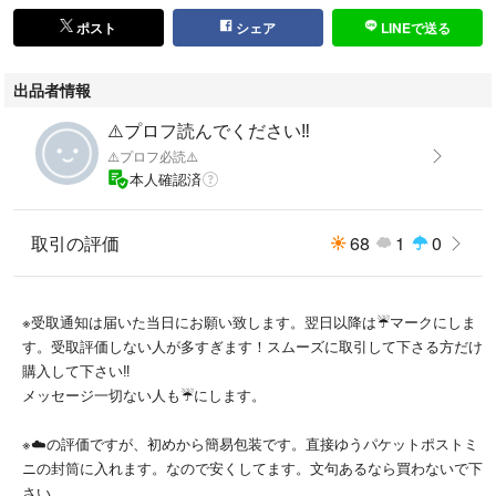
ポスト
シェア
LINEで送る
出品者情報
⚠️プロフ読んでください‼️
⚠️プロフ必読⚠️
本人確認済
取引の評価
68
1
0
※受取通知は届いた当日にお願い致します。翌日以降は☔️マークにしま
す。受取評価しない人が多すぎます！スムーズに取引して下さる方だけ
購入して下さい‼️
メッセージ一切ない人も☔️にします。
※☁️の評価ですが、初めから簡易包装です。直接ゆうパケットポストミ
ニの封筒に入れます。なので安くしてます。文句あるなら買わないで下
さい。