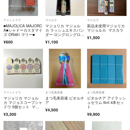
アイシャドウ
マスカラ
マスカラ
■MAJOLICA MAJORC
マジョリカ マジョル
新品未使用マジョリカ
A■シャドーカスタマイ
カ ラッシュエキスパン
マジョルカ マスカラ
ズ OR481 マリー■
ダー ロングロングロン
¥1,500
グ EX BK999(黒目く
¥600
¥1,100
っきりディファインブ
ラック)
アイシャドウ
まつ毛美容液
まつ毛美容液
マジョリカ マジョル
まつ毛美容液 ビオルチ
ビオルチア アイラッシ
カ マジョスコープシャ
ア
ュセラム 6ml 4本セッ
ドウ 5個セット マジ
ト
¥4,500
ョマジョ アイシャド
¥3,300
¥9,900
ウ