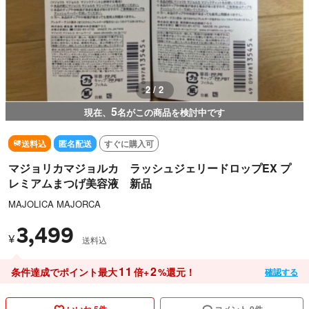
1 / 2
5
現在、
名がこの商品を検討中です
送料込
匿名配送
すぐに購入可
マジョリカマジョルカ ラッシュジェリードロップEX プ
レミアムまつげ美容液 新品
MAJOLICA MAJORCA
3,499
¥
送料込
11
2
条件達成でポイント最大
倍+
%還元！
確認する
いいね 5件
コメント 0件