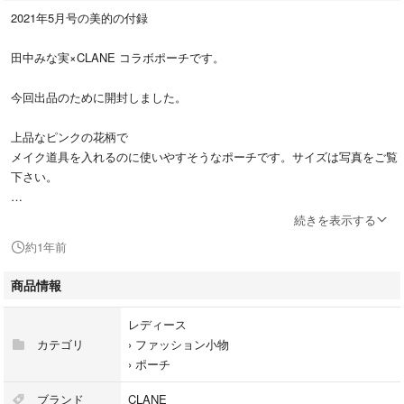
2021年5月号の美的の付録
田中みな実×CLANE コラボポーチです。
今回出品のために開封しました。
上品なピンクの花柄で
メイク道具を入れるのに使いやすそうなポーチです。サイズは写真をご覧
下さい。
数年前のものなので、ご了承いただける方によろしくお願いします。
続きを表示する
約1年前
#美的
#田中みな実
商品情報
#ポーチ
レディース
カテゴリ
›
ファッション小物
›
ポーチ
ブランド
CLANE