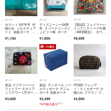
ポーチ
ポーチ
ポーチ
ゼクシィ 9月号号 付
ディズニーシー25周
【新品】フェイラーハ
録のみ ジルスチュア
年 スパークリングジ
イジアンティーク巾着
ート 化粧ポーチ ポ
ュビリー柄 ポーチ
（WEB限定） ホワイ
ーチ
ト アヒル
¥1,100
¥1,800
¥9,699
3%還元
ポーチ
ポーチ
ポーチ
美品 ラブラリーバイ
新品 ディオール ノベ
FENDI フェンデ
フェイラー チロリア
ルティポーチ デニム
ィ / ズッカポーチ 小
ンフラワー L字ポー
ポーチ 化粧ポーチ
物入れ ブラウン ブラ
チ フラットポーチ
ック ジップアラウン
¥3,000
¥2,499
¥4,800
ド
(3%)
74円相当還元