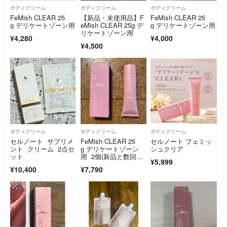
ボディクリーム
ボディクリーム
ボディクリーム
FeMish CLEAR 25
【新品・未使用品】F
FeMish CLEAR 25
g デリケートゾーン用
eMish CLEAR 25g デ
g デリケートゾーン用
リケートゾーン用
¥4,280
¥4,000
¥4,500
ボディクリーム
ボディクリーム
ボディクリーム
セルノート サプリメ
FeMish CLEAR 25
セルノート フェミッ
ント クリーム 2点セ
g デリケートゾーン
シュクリア
ット
用 2個(新品と数回使
¥5,999
用品)
¥10,400
¥7,790