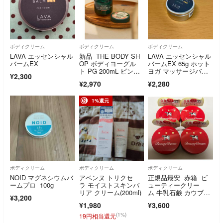
ボディクリーム
ボディクリーム
ボディクリーム
LAVA エッセンシャル
新品 THE BODY SH
LAVA エッセンシャル
バームEX
OP ボディヨーグル
バームEX 65g ホット
ト PG 200mL ピンク
ヨガ マッサージバー
¥2,300
グレープフルーツ
ム
¥2,970
¥2,280
1%還元
ボディクリーム
ボディクリーム
ボディクリーム
NOID マグネシウムバ
アベンヌ トリクセ
正規品最安 赤箱 ビ
ームプロ 100g
ラ モイストスキンバ
ューティークリー
リア クリーム(200ml)
ム 牛乳石鹸 カウブラ
¥3,200
ンド☘️
¥1,980
¥3,600
(1%)
19円相当還元