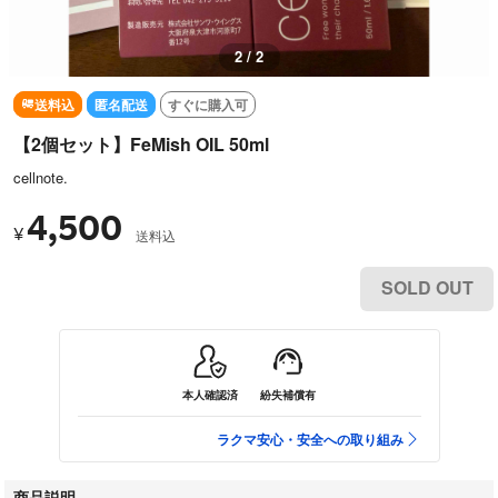
1 / 2
送料込
匿名配送
すぐに購入可
【2個セット】FeMish OIL 50ml
cellnote.
4,500
¥
送料込
SOLD OUT
本人確認済
紛失補償有
ラクマ安心・安全への取り組み
商品説明