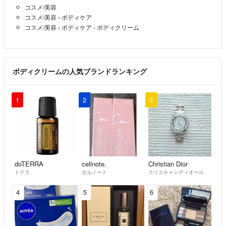
コスメ/美容
コスメ/美容
›
ボディケア
コスメ/美容
›
ボディケア
›
ボディクリーム
ボディクリームの人気ブランドランキング
1
2
3
doTERRA
cellnote.
Christian Dior
ドテラ
セルノート
クリスチャンディオール
4
5
6