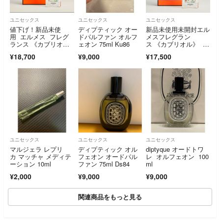
ユニセックス
ユニセックス
ユニセックス
値下げ！新品未使
ディプティック オー
新品未使用未開封エル
用 エルメス フレグ
ドパルファン オルフ
メスフレグラン
ランス 《カブリオ
ェオン 75ml Ku86
ス 《カブリオル》 50
ル》 50ml 完売品
ml
¥18,700
¥9,000
¥17,500
ユニセックス
ユニセックス
ユニセックス
マルジェラ レプリ
ディプティック オル
diptyque オードトワ
カ マッチャ メディテ
フェオン オードパル
レ オルフェオン 100
ーション 10ml
ファン 75ml Ds84
ml
¥2,000
¥9,000
¥9,000
関連商品をもっと見る