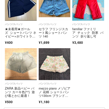
パンツ/スパッツ
パンツ/スパッツ
パンツ/スパッツ
★未着用★ガール
セラフ フリンジスカ
familiar ファミリ
ズ ショートパンツ ネ
ート風ショートパン
ア チェック 防寒 パ
イビー×ホワイトライ
ツ 140
ンツ 折り返し可
ン 140
¥400
¥1,699
¥3,480
パンツ/スパッツ
パンツ/スパッツ
ZARA 新品ベビー パ
mezzo piano メゾピア
ンツ カーキ色(^^) 遊
ノ 花柄 ショートパン
び着とかに最適！
ツ130cm ブランド名
入
¥500
¥1,180