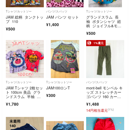
Tシャツ/カットソー
パンツ/スパッツ
Tシャツ/カットソー
JAM 総柄 タンクトッ
JAM パンツ セット
グランドスラム 長
プ 110
袖 ボタンシャツ 総
¥1,400
柄 ジョイフル&モン
¥500
スター JAM 120
¥500
1%還元
Tシャツ/カットソー
Tシャツ/カットソー
パンツ/スパッツ
JAM Tシャツ 2枚セッ
JAM100ロンT
mont-bell モンベル キ
ト 100cm 美品 グラ
ッズ ストレッチカー
¥300
ンドスラム 半袖 ワ
ゴパンツ 160 カー
ッペン
キ アウトドア
¥1,780
¥1,488
(1%)
14円相当還元