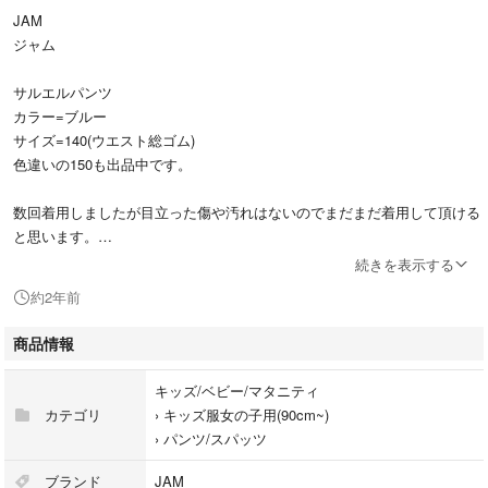
JAM
ジャム
サルエルパンツ
カラー=ブルー
サイズ=140(ウエスト総ゴム)
色違いの150も出品中です。
数回着用しましたが目立った傷や汚れはないのでまだまだ着用して頂ける
と思います。
とっても柔らかい生地で履きやすいと思います☺︎
続きを表示する
約2年前
中古品の為、神経質な方はご遠慮下さい。
他サイトにも出品中の為、突然削除する場合があります。
商品情報
発送はコンパクトにたたんでの梱包になりますのでご了承下さい。
キッズ/ベビー/マタニティ
#JAM
カテゴリ
›
キッズ服女の子用(90cm~)
#ジャム
›
パンツ/スパッツ
#夏ファッション
#ラブレボ
ブランド
JAM