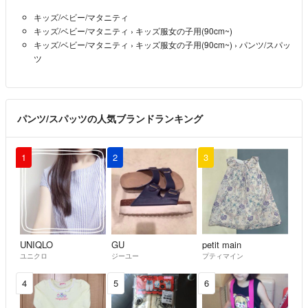
★お取り置きは基本的にお受けしておりません。
キッズ/ベビー/マタニティ
(過去にお取り置きをしてそのままキャンセルされた事が他サイトで何
キッズ/ベビー/マタニティ
›
キッズ服女の子用(90cm~)
度もあった為)
キッズ/ベビー/マタニティ
›
キッズ服女の子用(90cm~)
›
パンツ/スパッ
どうしてもと言う方は評価を拝見させて頂きたいのでコメントより一言
ツ
お願いします☆
★未開封の商品もありますので基本着画はお断りしております。
パンツ/スパッツの人気ブランドランキング
★新品未使用でも自宅保管の為、
神経質な方は購入をお控え下さい。
1
2
3
★スムーズなお取り引きを行う為にも気になる点がございましたらご購
入前にコメント欄よりご質問お願い致します☆
★サイズが合わないイメージと違うなどのクレーム、返品はお断り致し
ます。
UNIQLO
GU
petit main
ユニクロ
ジーユー
プティマイン
最後までお読み頂きありがとうございました☆
4
5
6