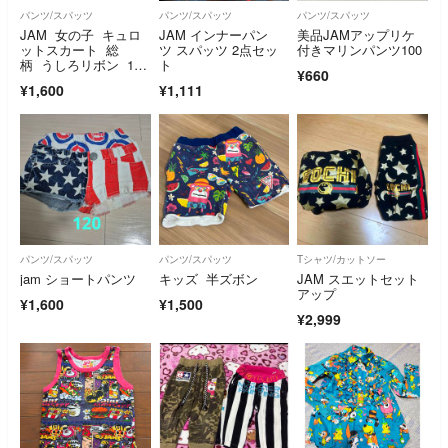
パンツ/スパッツ
パンツ/スパッツ
パンツ/スパッツ
JAM 女の子 キュロ
JAM インナーパン
美品JAMアップリケ
ットスカート 総
ツ スパッツ 2点セッ
付きマリンパンツ100
柄 うしろリボン 100
ト
¥660
㎝ イエロー 可愛い
¥1,600
¥1,111
パンツ/スパッツ
パンツ/スパッツ
Tシャツ/カットソー
jam ショートパンツ
キッズ 半ズボン
JAM スエットセット
アップ
¥1,600
¥1,500
¥2,999