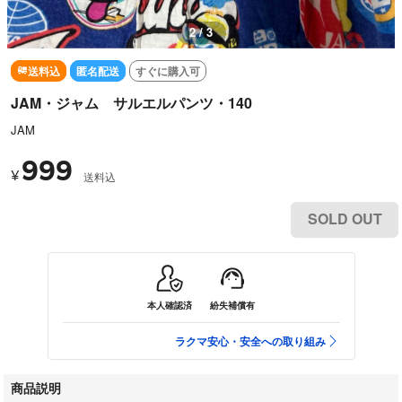
3 / 3
送料込
匿名配送
すぐに購入可
JAM・ジャム サルエルパンツ・140
JAM
999
¥
送料込
SOLD OUT
本人確認済
紛失補償有
ラクマ安心・安全への取り組み
商品説明