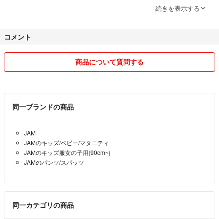
★コメント、質問等のやりとりは最後までお願いします。
続きを表示する
値下げの交渉だけしておいてこちらが回答してもお返事がないetc…
マナーあるお取引をお願いします☆
コメント
★商品のほとんどは送料込価格で出品させて頂いております。
又、最低希望価格で出品している為、お値下げできない商品もございま
商品について質問する
す☆
★ダラダラと長期にわたるお取り引きは苦手です！
お支払いは土・日・祝を除いて基本3日以内でお願いします。私が購入
同一ブランドの商品
させて頂いた場合も3日以内にお支払いさせて頂きますのでヨロシクお
願い致します☆
JAM
JAMのキッズ/ベビー/マタニティ
★交渉中やコメントを頂いていても即購入された方を優先させて頂きま
JAMのキッズ服女の子用(90cm~)
すのでご了承ください☆
JAMのパンツ/スパッツ
★発送方法はラクマパックが主になります。
商品により圧縮袋に入れての梱包になります。
又、発送方法を変更する場合がありますがご理解ください。
同一カテゴリの商品