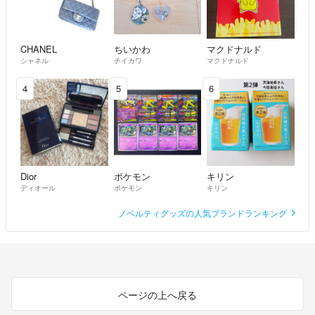
CHANEL
ちいかわ
マクドナルド
シャネル
チイカワ
マクドナルド
4
5
6
Dior
ポケモン
キリン
ディオール
ポケモン
キリン
ノベルティグッズの人気ブランドランキング
ページの上へ戻る