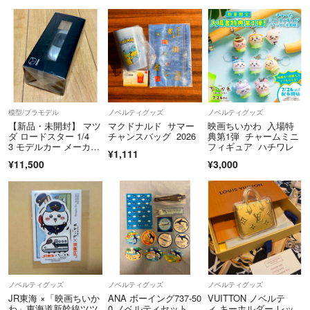
模型/プラモデル
ノベルティグッズ
ノベルティグッズ
【新品・未開封】 マツ
マクドナルド サマー
映画ちいかわ 入場特
ダ ロードスター 1/4
チャンスバッグ 2026
典第1弾 チャームミニ
3 モデルカー メーカー
フィギュア ハチワレ
¥1,111
特注品
¥11,500
¥3,000
ノベルティグッズ
ノベルティグッズ
ノベルティグッズ
JR東海 ×「映画ちいか
ANA ボーイング737-50
VUITTON ノベルテ
わ」東海道新幹線ツツ
0 ノベルティセット
ィ キーホルダー レッ