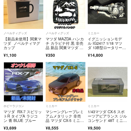
ノベルティグッズ
ノベルティグッズ
ミニカー
【新品未使用】関東マ
マツダ MAZDA ハンカ
イグニッションモデ
ツダ ノベルティマグ
チ カラビナ付 黒 非売
ル IG2417 1/18 マツ
カップ
品 新品 関東マツダ 限
ダ 13B型ロータリーエ
定
ンジン
¥1,100
¥350
¥14,800
ホビーラジコン
ミニカー
ミニカー
マツダ RX-7 スピリッ
マシーングレープレミ
1/43マツダ CX-5 スポ
トR タイプA ラジコ
アムメタリック 非売
ーツアピアランス ジル
ン 青 BLUE ブルー
品 マツダ CX-5 ミニカ
コンサンド 48T ミニカ
ー ブレイク
ー
¥3,699
¥8,555
¥9,500