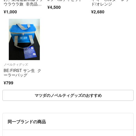
ウラウラ旅 非売品特
ド/オレンジ
¥4,500
典第1弾オリジナルダ
¥1,000
¥2,680
イカットステッカー 4
枚セット
ノベルティグッズ
BE:FIRST サン生 ク
ーラーバッグ
¥799
マツダのノベルティグッズのおすすめ
同一ブランドの商品