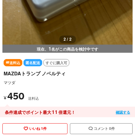
2 / 2
1
現在、
名がこの商品を検討中です
送料込
匿名配送
すぐに購入可
MAZDAトランプ ノベルティ
マツダ
450
¥
送料込
11
条件達成でポイント最大
倍還元！
確認する
いいね 1件
コメント 0件