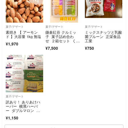
菓子/デザート
菓子/デザート
菓子/デザート
素焼き 【 アーモン
鎌倉紅谷 クルミッ
ミックスナッツと乳酸
ド 】大容量 1kg 無塩
子 菓子詰め合わ
菌プルーン 正栄食品
せ ２箱セット くる
工業
¥1,970
みっこ クルミッコ
¥7,500
¥750
菓子/デザート
訳あり！ ありあけハ
ーバー 横濱ハーバ
ー ダブルマロン 抹
茶黒蜜 バナナシェイ
¥1,150
ク 焼き菓子 アウト
レット