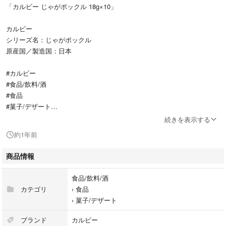
「カルビー じゃがポックル 18g×10」
カルビー
シリーズ名：じゃがポックル
原産国／製造国：日本
#カルビー
#食品/飲料/酒
#食品
#菓子/デザート
続きを表示する
配送代節約のため別梱包で配送しますので御理解下さい😊
約1年前
北海道を味わって下さい😊
商品情報
賞味期限は９月末どすえ❤️
食品/飲料/酒
カテゴリ
›
食品
›
菓子/デザート
ブランド
カルビー