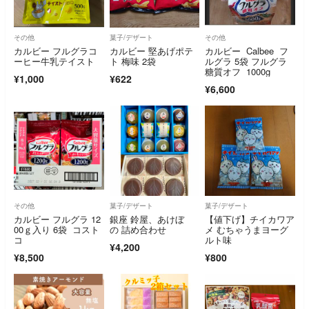
その他
菓子/デザート
その他
カルビー フルグラコ
カルビー 堅あげポテ
カルビー Calbee フ
ーヒー牛乳テイスト
ト 梅味 2袋
ルグラ 5袋 フルグラ
糖質オフ 1000g
¥1,000
¥622
¥6,600
その他
菓子/デザート
菓子/デザート
カルビー フルグラ 12
銀座 鈴屋、あけぼ
【値下げ】チイカワア
00ｇ入り 6袋 コスト
の 詰め合わせ
メ むちゃうまヨーグ
コ
ルト味
¥4,200
¥8,500
¥800