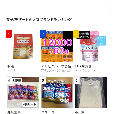
菓子/デザートの人気ブランドランキング
1
2
3
明治
アサヒグループ食品
UHA味覚糖
メイジ
アサヒグループショクヒン
ユーハミカクトウ
4
5
6
森永製菓
コストコ
不二家