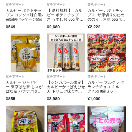
菓子/デザート
菓子/デザート
菓子/デザート
カルビー ポテトチッ
【 送料無料 】 カル
カルビー ポテトチッ
プス コンソメ味白黒v
ビー ポテトチップ
プス ザ厚切りのため
er節約パッケージ55g
ス うすしお 55g 堅あ
ののりしお味 55g 10
げポテト うすしお 65
袋
¥549
¥2,680
¥2,222
g 各6袋 計12袋 食べ
比べ 詰め合わせ アソ
ート セット まとめ買
い
菓子/デザート
菓子/デザート
菓子/デザート
カルビー ジャガビ
【シンガポール限定】
カルビー フルグラ ク
ー 東京ばな奈 じゃが
カルビーかっぱえびせ
ランチチョコ ミル
ばな奈 バナナバター
ん トリュフ味 3本ま
ク 45g 8袋セット
味 3袋
とめ売りセット
¥855
¥3,980
¥1,000