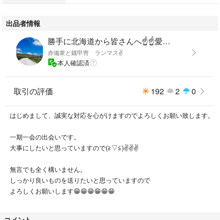
出品者情報
勝手に北海道から皆さんへ☝️☝️愛送りたい🤣
赤備衆と鐡甲冑 ランマス✌️
本人確認済
取引の評価
192
2
0
はじめまして、誠実な対応を心がけますのでよろしくお願い致します。
一期一会の出会いです。
大事にしたいと思っていますので(⁠≧⁠▽⁠≦⁠)✌️✌️✌️
無言でも全く構いません。
しっかり良いものを送りたいと思っていますので
よろしくお願いします😁😁😁😁😁😁
コメント