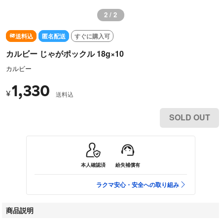
2 / 2
送料込
匿名配送
すぐに購入可
カルビー じゃがポックル 18g×10
カルビー
1,330
¥
送料込
SOLD OUT
本人確認済
紛失補償有
ラクマ安心・安全への取り組み
商品説明