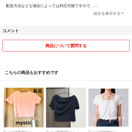
配送方法なども場合によっては対応可能ですので、
コメント欄にてご相談ください😌
続きを表示する
できるだけきれいな商品のお譲り、丁寧な包装、
コメント
気持ちの良いやり取りを心がけています😊
どうぞ最後までよろしくお願いいたします🙂‍↕️
商品について質問する
仕事の都合で返信や発送遅れることがあります。
お急ぎの方は購入お控え下さい…
ご理解いただける方のみご購入下さい🙇🏻‍♂️
こちらの商品もおすすめです
又、どうしてもお急ぎの方は予め仰ってください🐥
500円以下の商品の返品はいたしかねます。
その他の商品は理由によっては返品可能ですが、
ほとんど分からないような傷などの理由での返品は
受け付けておりません…
中古品・フリマアプリでのお取引ということを
ご理解の程よろしくお願い致します。
Tシャツ(半袖/袖なし)
Tシャツ(半袖/袖なし)
Tシャツ(半袖/袖なし)