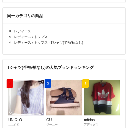
同一カテゴリの商品
レディース
レディース
›
トップス
レディース
›
トップス
›
Tシャツ(半袖/袖なし)
Tシャツ(半袖/袖なし)の人気ブランドランキング
1
2
3
UNIQLO
GU
adidas
ユニクロ
ジーユー
アディダス