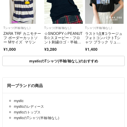
Tシャツ(半袖/袖なし)
Tシャツ(半袖/袖なし)
Tシャツ(半袖/袖なし)
ZARA TRF カニモチー
☆SNOOPY☆PEANUT
ラスト1点❣️コラージュ
フ ボーダーカットソ
S☆スヌーピー・フロ
フォトコンパクトTシ
ー Mサイズ マリン
ント刺繍ロゴ・半袖T
ャツ ブラック リュミ
シャツ(M)・ブラック
エ同型
¥1,000
¥3,280
¥1,400
mysticのTシャツ(半袖/袖なし)のおすすめ
同一ブランドの商品
mystic
mysticのレディース
mysticのトップス
mysticのTシャツ(半袖/袖なし)