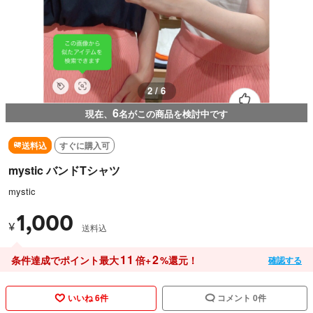
2 / 6
6
現在、
名がこの商品を検討中です
送料込
すぐに購入可
mystic バンドTシャツ
mystic
1,000
¥
送料込
11
2
条件達成でポイント最大
倍+
%還元！
確認する
いいね 6件
コメント 0件