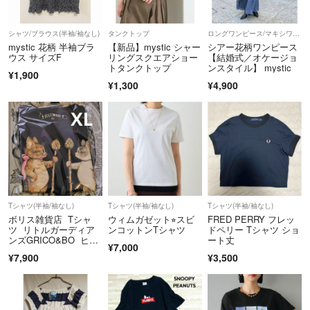
シャツ/ブラウス(半袖/袖なし)
タンクトップ
ロングワンピース/マキシワンピース
mystic 花柄 半袖ブラ
【新品】mystic シャー
シアー花柄ワンピース
ウス サイズF
リングスクエアショー
【結婚式／オケージョ
トタンクトップ
ンスタイル】 mystic
¥1,900
¥1,300
¥4,900
Tシャツ(半袖/袖なし)
Tシャツ(半袖/袖なし)
Tシャツ(半袖/袖なし)
ボリス雑貨店 Tシャ
ウィムガゼット⭐︎スビ
FRED PERRY フレッ
ツ リトルガーディア
ンコットンTシャツ
ドペリー Tシャツ ショ
ンズGRICO&BO ヒグ
ート丈
¥7,000
チユウコ XLサイズ
¥7,900
¥3,500