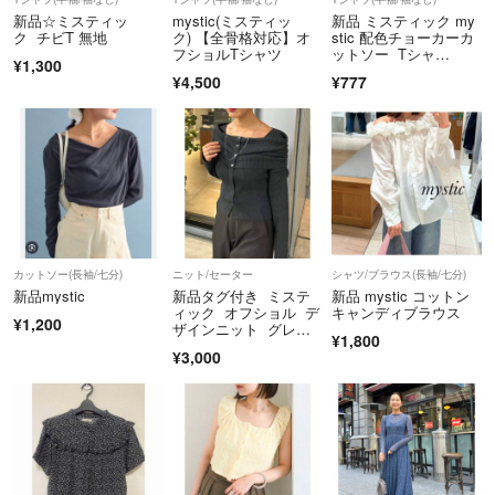
新品☆ミスティッ
mystic(ミスティッ
新品 ミスティック my
ク チビT 無地
ク) 【全骨格対応】オ
stic 配色チョーカーカ
フショルTシャツ
ットソー Tシャ
¥1,300
ツ 白 フリーサイズ
¥4,500
¥777
カットソー(長袖/七分)
ニット/セーター
シャツ/ブラウス(長袖/七分)
新品mystic
新品タグ付き ミステ
新品 mystic コットン
ィック オフショル デ
キャンディブラウス
¥1,200
ザインニット グレ
¥1,800
ー 長袖 レディース
¥3,000